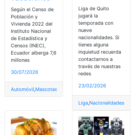
Liga de Quito
Según el Censo de
jugará la
Población y
temporada con
Vivienda 2022 del
nueve
Instituto Nacional
nacionalidades. Si
de Estadística y
tienes alguna
Censos (INEC),
inquietud recuerda
Ecuador alberga 7,6
contactarnos a
millones
través de nuestras
30/07/2026
redes
23/02/2026
Automóvil
,
Mascotas
,
Recomendaciones
,
Temporada
,
Va
Liga
,
Nacionalidades
,
Qui