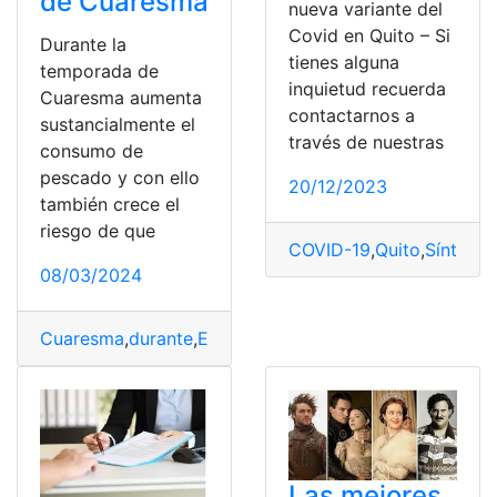
de Cuaresma
nueva variante del
Covid en Quito – Si
Durante la
tienes alguna
temporada de
inquietud recuerda
Cuaresma aumenta
contactarnos a
sustancialmente el
través de nuestras
consumo de
pescado y con ello
20/12/2023
también crece el
riesgo de que
COVID-19
,
Quito
,
Síntoma
08/03/2024
Cuaresma
,
durante
,
Esta
,
falso
,
identificar
,
Pescado
,
Temp
Las mejores