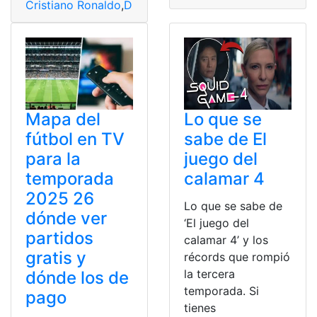
Cristiano Ronaldo
,
Dinero
,
Forbes
,
Futbolistas
,
Messi
,
Tem
Mapa del
Lo que se
fútbol en TV
sabe de El
para la
juego del
temporada
calamar 4
2025 26
Lo que se sabe de
dónde ver
‘El juego del
partidos
calamar 4’ y los
gratis y
récords que rompió
la tercera
dónde los de
temporada. Si
pago
tienes