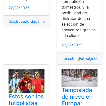
competición
doméstica, y la
26/12/2025
posibilidad de
disfrutar de una
dos
,
Ecuador
,
Liga
,
movimientos
,
Quito
,
salidas
,
Tempora
selección de
encuentros gracias
a la alianza
22/12/2025
consultar
,
Fútbol
,
incluye
,
Temporada
Estos son los
de nieve en
futbolistas
Europa: