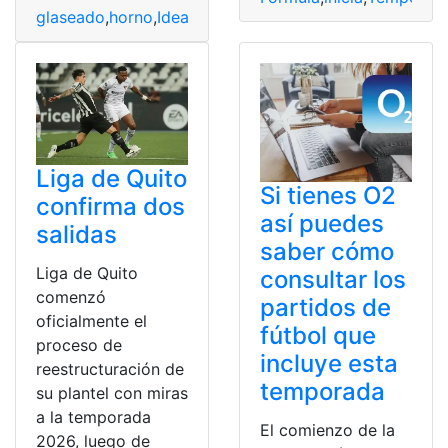
glaseado
,
horno
,
Ideal
,
mandarina
,
Pollo
,
Receta
,
Tempora
Liga de Quito
Si tienes O2
confirma dos
así puedes
salidas
saber cómo
Liga de Quito
consultar los
comenzó
partidos de
oficialmente el
fútbol que
proceso de
incluye esta
reestructuración de
temporada
su plantel con miras
a la temporada
El comienzo de la
2026, luego de