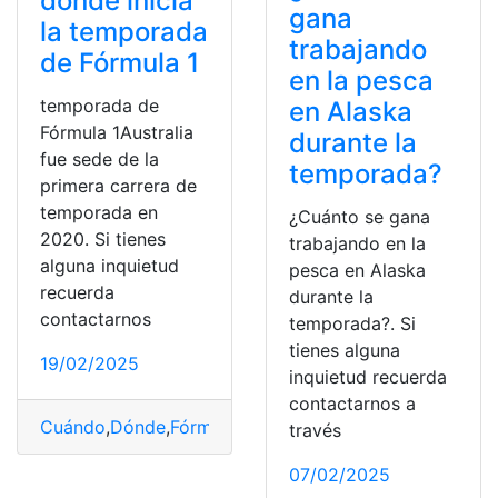
dónde inicia
gana
la temporada
trabajando
de Fórmula 1
en la pesca
temporada de
en Alaska
Fórmula 1Australia
durante la
fue sede de la
temporada?
primera carrera de
temporada en
¿Cuánto se gana
2020. Si tienes
trabajando en la
alguna inquietud
pesca en Alaska
recuerda
durante la
contactarnos
temporada?. Si
tienes alguna
19/02/2025
inquietud recuerda
contactarnos a
Cuándo
,
Dónde
,
Fórmula
,
inicia
,
Temporada
través
07/02/2025