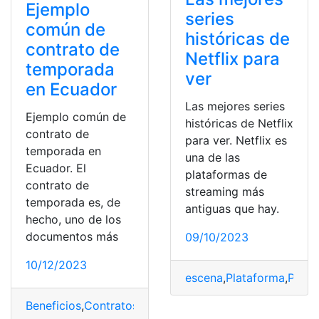
Ejemplo
series
común de
históricas de
contrato de
Netflix para
temporada
ver
en Ecuador
Las mejores series
Ejemplo común de
históricas de Netflix
contrato de
para ver. Netflix es
temporada en
una de las
Ecuador. El
plataformas de
contrato de
streaming más
temporada es, de
antiguas que hay.
hecho, uno de los
documentos más
09/10/2023
10/12/2023
escena
,
Plataforma
,
Prob
Beneficios
,
Contratos
,
Ecuador
,
estación
,
Temporada