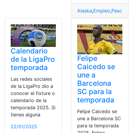
Alaska
,
Empleo
,
Pesca
,
Te
Calendario
Felipe
de la LigaPro
Caicedo se
temporada
une a
Las redes sociales
Barcelona
de la LigaPro dio a
SC para la
conocer el fixture o
temporada
calendario de la
temporada 2025. Si
Felipe Caicedo se
tienes alguna
une a Barcelona SC
para la temporada
22/01/2025
2025. Felipe