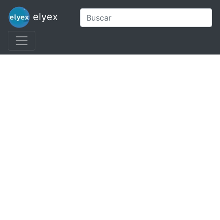
elyex