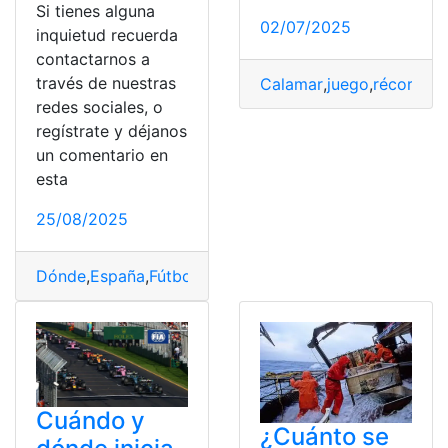
Si tienes alguna
02/07/2025
inquietud recuerda
contactarnos a
través de nuestras
Calamar
,
juego
,
récords
,
T
redes sociales, o
regístrate y déjanos
un comentario en
esta
25/08/2025
Dónde
,
España
,
Fútbol
,
Gratis
,
Mapa
,
pago
,
Partidos
,
Temp
Cuándo y
¿Cuánto se