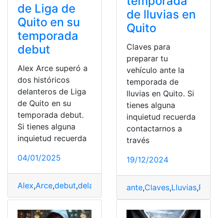
temporada
de Liga de
de lluvias en
Quito en su
Quito
temporada
Claves para
debut
preparar tu
Alex Arce superó a
vehículo ante la
dos históricos
temporada de
delanteros de Liga
lluvias en Quito. Si
de Quito en su
tienes alguna
temporada debut.
inquietud recuerda
Si tienes alguna
contactarnos a
inquietud recuerda
través
04/01/2025
19/12/2024
Alex
,
Arce
,
debut
,
delanteros
,
Liga
,
Quito
,
Temporada
ante
,
Claves
,
Lluvias
,
Prep