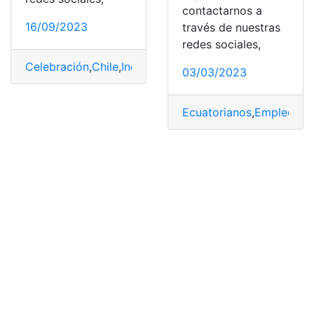
contactarnos a
16/09/2023
través de nuestras
redes sociales,
Celebración
,
Chile
,
Independencia
,
Proceso
,
pueblo
,
Temp
03/03/2023
Ecuatorianos
,
Empleo
,
Es