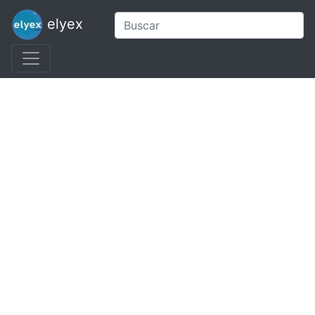
elyex