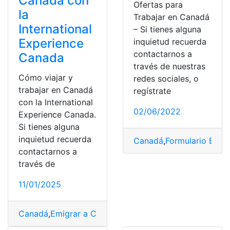
Canadá con
Ofertas para
la
Trabajar en Canadá
International
– Si tienes alguna
Experience
inquietud recuerda
contactarnos a
Canada
través de nuestras
Cómo viajar y
redes sociales, o
trabajar en Canadá
regístrate
con la International
02/06/2022
Experience Canada.
Si tienes alguna
inquietud recuerda
Canadá
,
Formulario Eta
,
O
contactarnos a
través de
11/01/2025
Canadá
,
Emigrar a Canadá
,
formulario Eta Canadá
,
trab