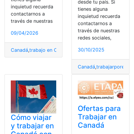
desde tu país. Si
inquietud recuerda
tienes alguna
contactarnos a
inquietud recuerda
través de nuestras
contactarnos a
través de nuestras
09/04/2026
redes sociales,
30/10/2025
Canadá
,
trabajo en Canadá
,
viajar a Canadá
,
Visa
,
visa c
Canadá
,
trabajarporelmu
Ofertas para
Trabajar en
Cómo viajar
Canadá
y trabajar en