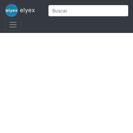
elyex