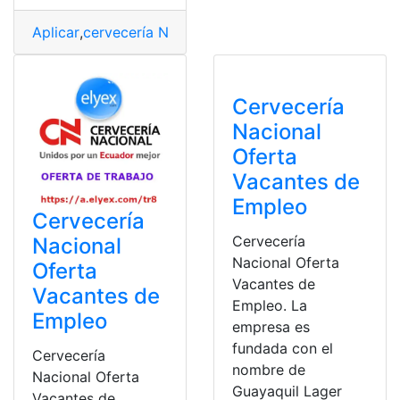
Aplicar
,
cervecería Nacional
,
Cerveza
,
Hoja de vida
,
Trab
Cervecería
Nacional
Oferta
Vacantes de
Empleo
Cervecería
Cervecería
Nacional
Nacional Oferta
Oferta
Vacantes de
Vacantes de
Empleo. La
Empleo
empresa es
fundada con el
Cervecería
nombre de
Nacional Oferta
Guayaquil Lager
Vacantes de