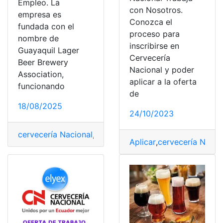
Empleo. La
con Nosotros.
empresa es
Conozca el
fundada con el
proceso para
nombre de
inscribirse en
Guayaquil Lager
Cervecería
Beer Brewery
Nacional y poder
Association,
aplicar a la oferta
funcionando
de
18/08/2025
24/10/2023
cervecería Nacional
,
Consultas
,
Ecuador
,
Empleo
,
Oferta
Aplicar
,
cervecería Nacio