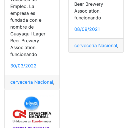
Beer Brewery
Empleo. La
Association,
empresa es
funcionando
fundada con el
nombre de
08/09/2021
Guayaquil Lager
Beer Brewery
cervecería Nacional
,
Cons
Association,
funcionando
30/03/2022
cervecería Nacional
,
Consultas
,
Ecuador
,
Empleo
,
Oferta