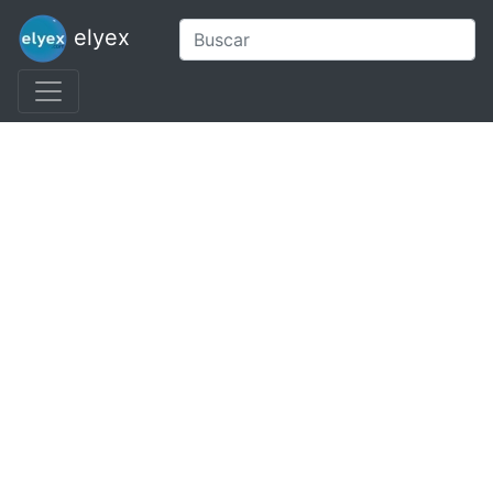
elyex