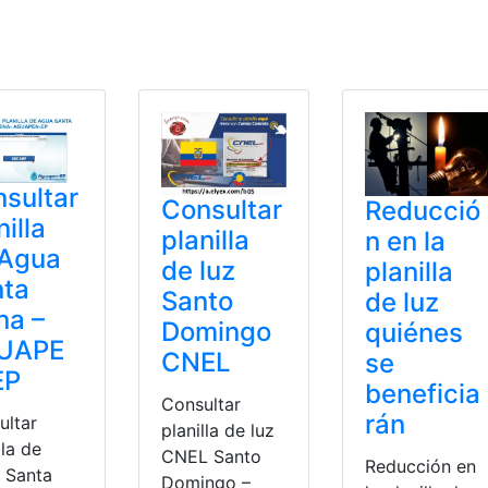
sultar
Consultar
Reducció
nilla
planilla
n en la
 Agua
de luz
planilla
nta
Santo
de luz
na –
Domingo
quiénes
UAPE
CNEL
se
EP
beneficia
Consultar
rán
ultar
planilla de luz
lla de
CNEL Santo
Reducción en
 Santa
Domingo –