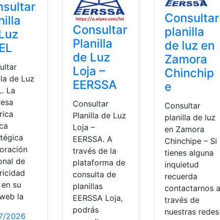
sultar
Consultar
nilla
Consultar
planilla
Luz
Planilla
de luz en
EL
de Luz
Zamora
ultar
Loja –
Chinchip
lla de Luz
EERSSA
e
. La
esa
Consultar
Consultar
rica
Planilla de Luz
planilla de luz
ica
Loja –
en Zamora
atégica
EERSSA. A
Chinchipe – Si
oración
través de la
tienes alguna
onal de
plataforma de
inquietud
ricidad
consulta de
recuerda
 en su
planillas
contactarnos 
 web la
EERSSA Loja,
través de
podrás
nuestras redes
7/2026