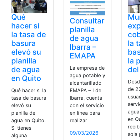
Qué
Mun
Consultar
hacer si
exp
planilla
la tasa de
cob
de agua
basura
la 
Ibarra –
elevó su
bas
EMAPA
planilla
la 
La empresa de
de agua
del
agua potable y
en Quito
Desd
alcantarillado
de 2
EMAPA – I de
Qué hacer si la
usuar
Ibarra, cuenta
tasa de basura
servi
con el servicio
elevó su
agua
en línea para
planilla de
en Q
realizar
agua en Quito.
reci
Si tienes
09/03/2026
sola 
alguna