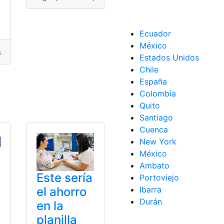
al Categoría)
,
Facturas
,
planilla
nilla de luz
,
Planilla de Luz CNEL
,
Planilla de Luz Ecuador C
Ecuador
México
lta la planilla
,
Consulta planilla de luz
,
consultar planilla
,
pla
Estados Unidos
Chile
España
Colombia
Quito
Planillas
,
Quito
Santiago
Cuenca
New York
México
Ambato
Este sería
Portoviejo
Ibarra
el ahorro
Durán
en la
planilla