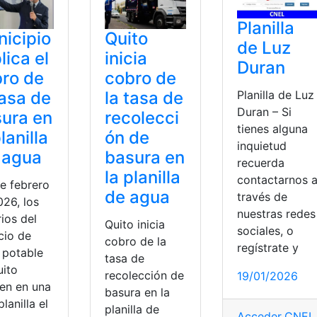
Planilla
icipio
Quito
de Luz
lica el
inicia
Duran
ro de
cobro de
Planilla de Luz
tasa de
la tasa de
Duran – Si
ura en
recolecci
tienes alguna
planilla
ón de
inquietud
 agua
basura en
recuerda
la planilla
contactarnos 
e febrero
de agua
través de
026, los
nuestras redes
ios del
Quito inicia
sociales, o
cio de
cobro de la
regístrate y
 potable
tasa de
uito
recolección de
19/01/2026
ben en una
basura en la
planilla el
planilla de
Acceder
,
CNEL