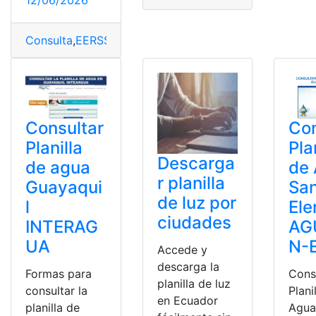
12/06/2026
Consulta
,
EERSSA
,
Loja
,
luz
,
planilla
Consultar
Con
Planilla
Pla
Descarga
de agua
de
r planilla
Guayaqui
Sa
de luz por
l
Ele
ciudades
INTERAG
AG
UA
N-
Accede y
descarga la
Formas para
Cons
planilla de luz
consultar la
Plani
en Ecuador
planilla de
Agua