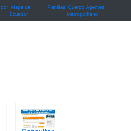
ador
Mapa del
Planillas
Cuerpo Agentes
Ecuador
Metropolitano