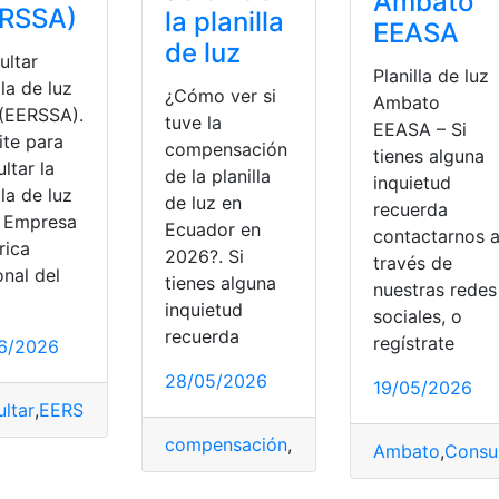
Ambato
ERSSA)
la planilla
EEASA
de luz
ultar
Planilla de luz
lla de luz
¿Cómo ver si
Ambato
 (EERSSA).
tuve la
EEASA – Si
ite para
compensación
tienes alguna
ltar la
de la planilla
inquietud
lla de luz
de luz en
recuerda
a Empresa
Ecuador en
contactarnos 
rica
2026?. Si
través de
onal del
tienes alguna
nuestras redes
inquietud
sociales, o
recuerda
regístrate
6/2026
28/05/2026
19/05/2026
ultar
,
EERSSA
,
luz
,
planilla
,
Trámites
compensación
,
Ecuador
,
luz
,
planilla
Ambato
,
Consu
lla
,
potable