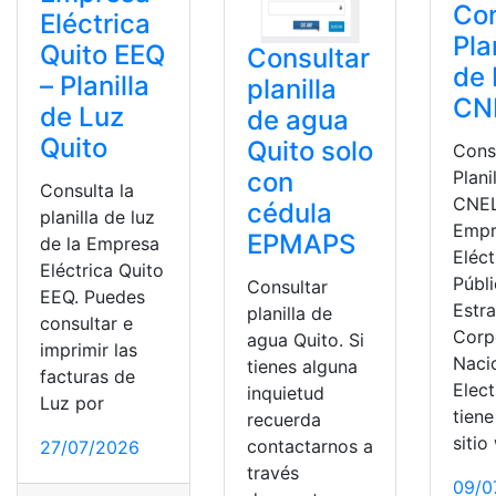
Con
Eléctrica
Pla
Quito EEQ
Consultar
de 
– Planilla
planilla
CN
de Luz
de agua
Quito
Quito solo
Cons
con
Plani
Consulta la
CNEL
cédula
planilla de luz
Empr
EPMAPS
de la Empresa
Eléct
Eléctrica Quito
Públ
Consultar
EEQ. Puedes
Estr
planilla de
consultar e
Corp
agua Quito. Si
imprimir las
Naci
tienes alguna
facturas de
Elect
inquietud
Luz por
tiene
recuerda
sitio
contactarnos a
27/07/2026
través
09/0