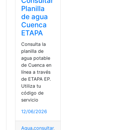
Consultar
Planilla
de agua
Cuenca
ETAPA
Consulta la
planilla de
agua potable
de Cuenca en
línea a través
de ETAPA EP.
Utiliza tu
código de
servicio
a
12/06/2026
Agua
,
consultar
,
Cuenca
,
Etapa
,
planilla