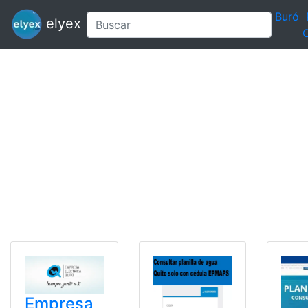
Buró
elyex
C
Empresa