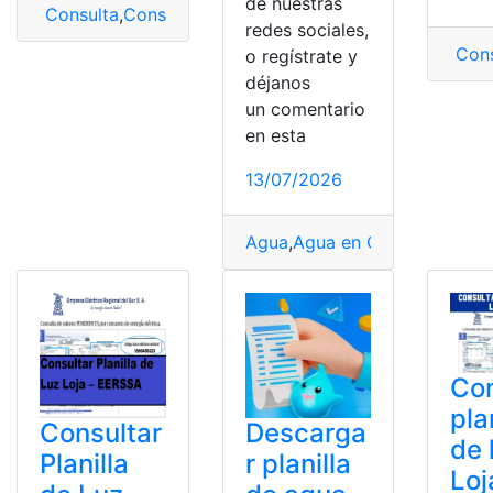
de nuestras
Consulta
,
Consulta
,
Consultar planilla de luz
,
Empresa E
redes sociales,
Cons
o regístrate y
déjanos
un comentario
en esta
13/07/2026
Agua
,
Agua en Quito
,
Cédula
,
C
Con
pla
Consultar
Descarga
de 
Planilla
r planilla
Loj