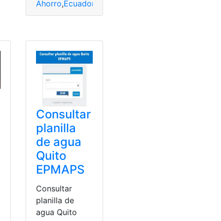
Ahorro
,
Ecuador
,
Eléctrico
,
luz
,
planilla
,
subsidio
Consultar
planilla
de agua
Quito
EPMAPS
Consultar
planilla de
agua Quito