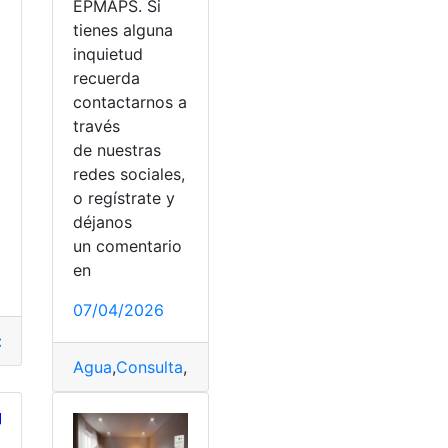
EPMAPS. Si
tienes alguna
inquietud
recuerda
contactarnos a
través
de nuestras
redes sociales,
Planilla Luz
o regístrate y
a
déjanos
un comentario
en
07/04/2026
cuador
,
luz
,
planilla
,
Reducción
Agua
,
Consulta
,
EPMAPS
,
planilla
,
Quito