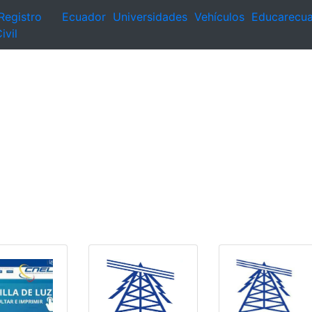
Registro
Ecuador
Universidades
Vehículos
Educarecu
ivil