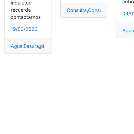
cobr
inquietud
recuerda
Consulta
,
Consulta online
,
EMA
09/0
contactarnos
19/03/2026
Agu
Agua
,
Basura
,
planilla
,
Quito
,
Tasa