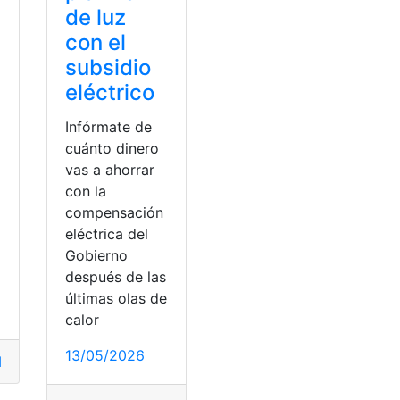
de luz
con el
subsidio
eléctrico
Infórmate de
cuánto dinero
vas a ahorrar
a
con la
compensación
eléctrica del
Gobierno
después de las
últimas olas de
calor
13/05/2026
lta
,
EEASA
,
factura
,
factura de la luz
,
planilla