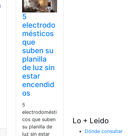
5
electrodo
mésticos
que
suben su
planilla
de luz sin
estar
a
encendid
os
5
electrodomésti
Lo + Leido
cos que suben
su planilla de
Dónde consultar
luz sin estar
,
Consulta
,
Durán
,
electricidad
,
planilla