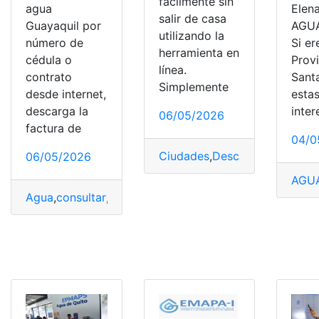
fácilmente sin
agua
Elena
salir de casa
Guayaquil por
AGU
utilizando la
número de
Si er
herramienta en
cédula o
Prov
línea.
contrato
Sant
Simplemente
desde internet,
esta
descarga la
inte
06/05/2026
factura de
04/0
Ciudades
,
Descargar
,
luz
,
planil
06/05/2026
AGU
Agua
,
consultar
,
Guayaquil
,
Interagua
,
planilla