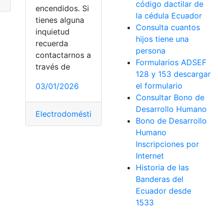
código dactilar de
encendidos. Si
la cédula Ecuador
tienes alguna
Consulta cuantos
inquietud
hijos tiene una
recuerda
persona
contactarnos a
Formularios ADSEF
través de
128 y 153 descargar
o
,
recolección
,
Tasa
el formulario
03/01/2026
Consultar Bono de
Desarrollo Humano
Electrodomésticos
,
encendidos
,
luz
,
planilla
Bono de Desarrollo
Humano
Inscripciones por
Internet
Historia de las
Banderas del
Ecuador desde
1533