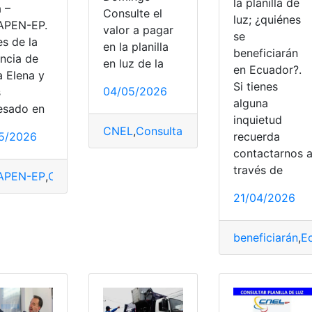
la planilla de
 –
Consulte el
luz; ¿quiénes
APEN-EP.
valor a pagar
se
es de la
en la planilla
beneficiarán
incia de
en luz de la
en Ecuador?.
a Elena y
Si tienes
04/05/2026
s
alguna
resado en
inquietud
CNEL
,
Consulta
,
Consulta online
,
planilla
,
recuerda
5/2026
la
contactarnos 
través de
APEN-EP
,
Consulta
,
Consulta online
,
planilla
,
Planilla de agua
21/04/2026
beneficiarán
,
E