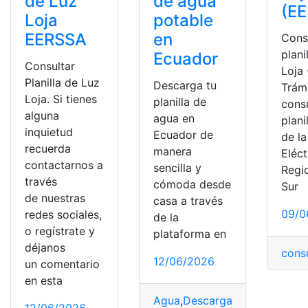
de Luz
de agua
(E
Loja
potable
EERSSA
en
Cons
plani
Ecuador
Consultar
Loja
Planilla de Luz
Descarga tu
Trám
Loja. Si tienes
planilla de
consu
alguna
agua en
plani
inquietud
Ecuador de
de l
recuerda
manera
Eléct
contactarnos a
sencilla y
Regi
través
cómoda desde
Sur
de nuestras
casa a través
09/0
redes sociales,
de la
o regístrate y
plataforma en
déjanos
cons
12/06/2026
un comentario
en esta
Agua
,
Descargar
,
Ecuador
,
plani