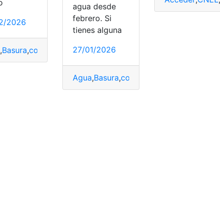
o
agua desde
PA
,
planilla
,
Planilla de agua
febrero. Si
2/2026
tienes alguna
27/01/2026
a
,
Basura
,
cobro
,
explica
,
Municipio
,
planilla
,
Tasa
Agua
,
Basura
,
cobro
,
Febrero
,
planilla
,
Quit