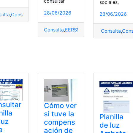
consultar
sociales,
léctrica Quito (EEQ)
,
Empresa Eléctrica Quito (EEQ)(Princip
28/06/2026
28/06/2026
ulta
,
Consulta la planilla
,
Consulta planilla de luz
,
planilla
,
pla
Consulta
,
EERSSA
,
Loja
,
luz
,
planilla
Consulta
,
Consu
onsulta
,
EPMAPS
,
Establecimientos
,
guía
,
Pasaportes
,
planilla
,
sultar
Cómo ver
nilla
si tuve la
Planilla
luz
compens
de luz
a
ación de