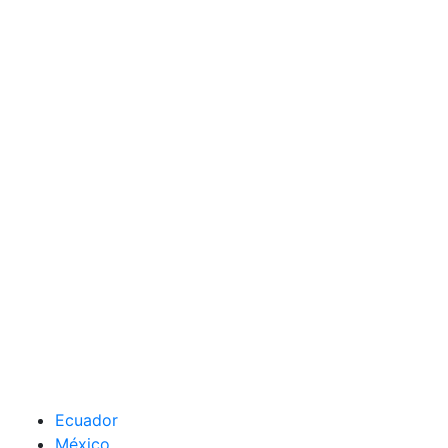
Ecuador
México