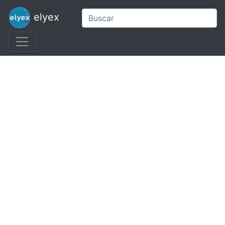
elyex