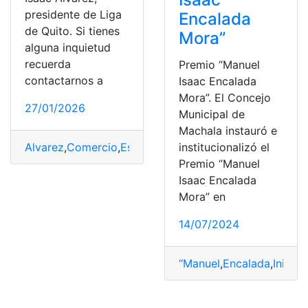
presidente de Liga
Encalada
de Quito. Si tienes
Mora”
alguna inquietud
recuerda
Premio “Manuel
contactarnos a
Isaac Encalada
Mora”. El Concejo
27/01/2026
Municipal de
Machala instauró e
institucionalizó el
Alvarez
,
Comercio
,
Esteban
,
Isaac
,
Liga
,
Paz
,
presidente
,
Q
Premio “Manuel
Isaac Encalada
Mora” en
14/07/2024
“Manuel
,
Encalada
,
Inician