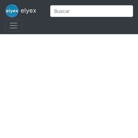
elyex