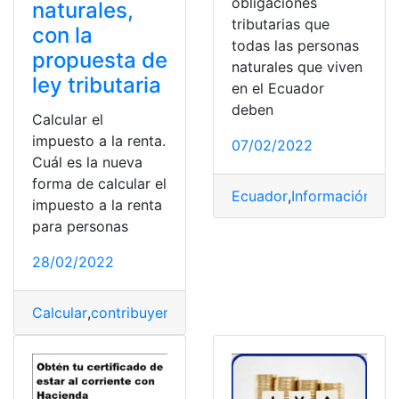
obligaciones
naturales,
tributarias que
con la
todas las personas
propuesta de
naturales que viven
ley tributaria
en el Ecuador
deben
Calcular el
impuesto a la renta.
07/02/2022
Cuál es la nueva
forma de calcular el
Ecuador
,
Información
,
obl
impuesto a la renta
para personas
28/02/2022
Calcular
,
contribuyente
,
guía tributaria
,
Impuesto a la re