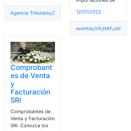
12/01/2022
Agencia Tributaria
,
Certificados
,
España
,
Hacienda
,
oblig
exentas
,
IVA
,
NAF
,
obligaci
Comprobant
es de Venta
y
Facturación
SRI
Comprobantes de
Venta y Facturación
SRI. Conozca los