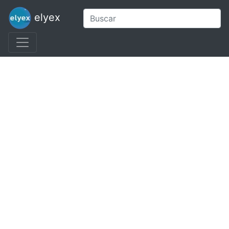
elyex