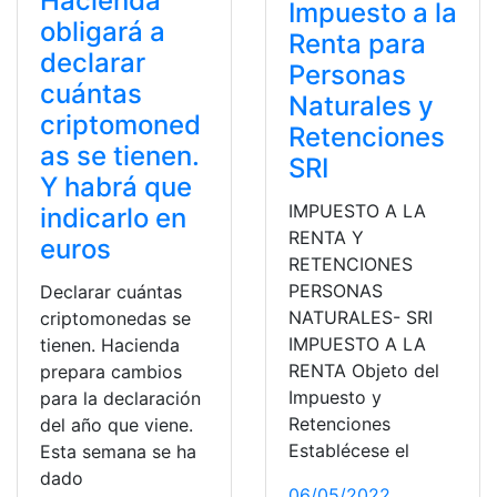
Hacienda
Impuesto a la
obligará a
Renta para
declarar
Personas
cuántas
Naturales y
criptomoned
Retenciones
as se tienen.
SRI
Y habrá que
IMPUESTO A LA
indicarlo en
RENTA Y
euros
RETENCIONES
PERSONAS
Declarar cuántas
NATURALES- SRI
criptomonedas se
IMPUESTO A LA
tienen. Hacienda
RENTA Objeto del
prepara cambios
Impuesto y
para la declaración
Retenciones
del año que viene.
Establécese el
Esta semana se ha
dado
06/05/2022