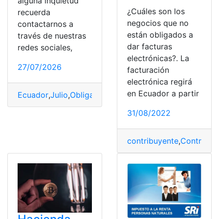
alguna inquietud
¿Cuáles son los
recuerda
negocios que no
contactarnos a
están obligados a
través de nuestras
dar facturas
redes sociales,
electrónicas?. La
27/07/2026
facturación
electrónica regirá
en Ecuador a partir
Ecuador
,
Julio
,
Obligaciones
,
obligaciones tributarias
,
Tr
31/08/2022
contribuyente
,
Contribuy