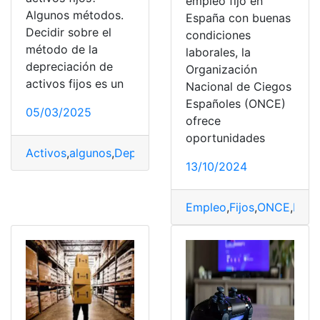
empleo fijo en
Algunos métodos.
España con buenas
Decidir sobre el
condiciones
método de la
laborales, la
depreciación de
Organización
activos fijos es un
Nacional de Ciegos
Españoles (ONCE)
05/03/2025
ofrece
oportunidades
Activos
,
algunos
,
Depreciación
,
Fijos
,
métodos
13/10/2024
Empleo
,
Fijos
,
ONCE
,
Pues