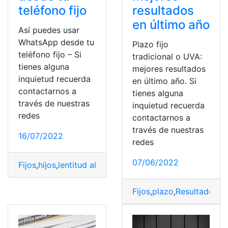
teléfono fijo
resultados
en último año
Así puedes usar
WhatsApp desde tu
Plazo fijo
teléfono fijo – Si
tradicional o UVA:
tienes alguna
mejores resultados
inquietud recuerda
en último año. Si
contactarnos a
tienes alguna
través de nuestras
inquietud recuerda
redes
contactarnos a
través de nuestras
16/07/2022
redes
07/06/2022
Fijos
,
hijos
,
lentitud al usar
,
Pausar
,
Prefijos
,
usar
,
usar hilo
Fijos
,
plazo
,
Resultados
,
tr