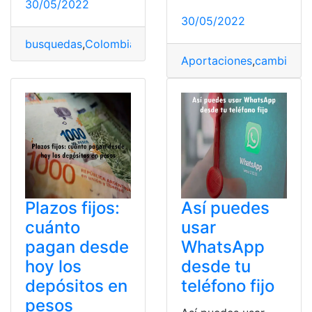
30/05/2022
30/05/2022
busquedas
,
Colombia
,
Dueño
,
Fijos
,
Teléfonos
Aportaciones
,
cambio
,
Fij
Plazos fijos:
Así puedes
cuánto
usar
pagan desde
WhatsApp
hoy los
desde tu
depósitos en
teléfono fijo
pesos