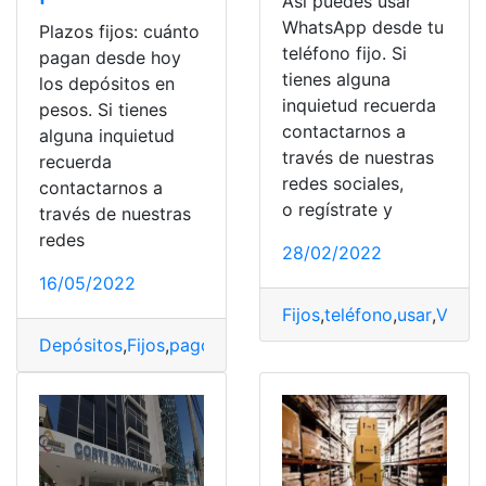
Así puedes usar
WhatsApp desde tu
Plazos fijos: cuánto
teléfono fijo. Si
pagan desde hoy
tienes alguna
los depósitos en
inquietud recuerda
pesos. Si tienes
contactarnos a
alguna inquietud
través de nuestras
recuerda
redes sociales,
contactarnos a
o regístrate y
través de nuestras
redes
28/02/2022
16/05/2022
Fijos
,
teléfono
,
usar
,
Venta
Depósitos
,
Fijos
,
pago
,
Peso
,
plazo