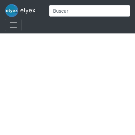
elyex