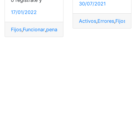
o regístrate y
30/07/2021
17/01/2022
Activos
,
Errores
,
Fijos
,
Inv
Fijos
,
Funcionar
,
penales
,
Pichincha
,
Tribunales