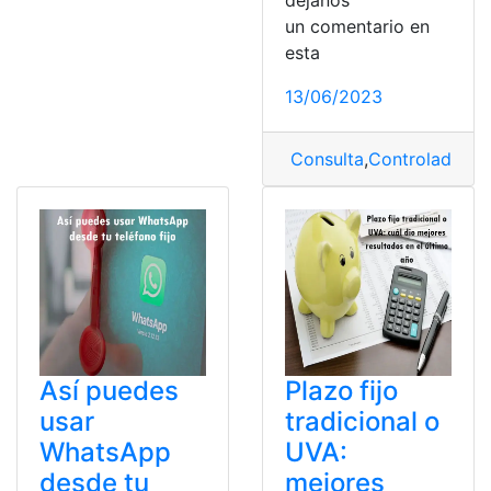
déjanos
un comentario en
esta
13/06/2023
Consulta
,
Controlador
,
D
Así puedes
Plazo fijo
usar
tradicional o
WhatsApp
UVA:
desde tu
mejores