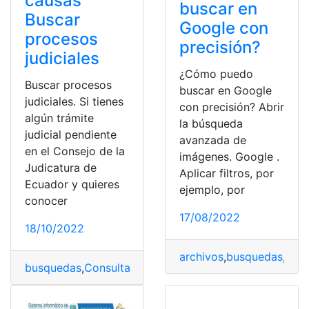
causas
buscar en
Buscar
Google con
procesos
precisión?
judiciales
¿Cómo puedo
Buscar procesos
buscar en Google
judiciales. Si tienes
con precisión? Abrir
algún trámite
la búsqueda
judicial pendiente
avanzada de
en el Consejo de la
imágenes. Google .
Judicatura de
Aplicar filtros, por
Ecuador y quieres
ejemplo, por
conocer
17/08/2022
18/10/2022
archivos
,
busquedas
,
Carp
busquedas
,
Consultas
,
Ecuador
,
Procesos
,
procesos judi