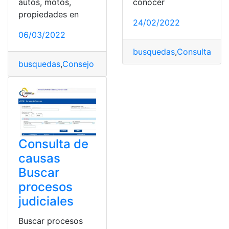
autos, motos,
conocer
propiedades en
24/02/2022
06/03/2022
busquedas
,
Consultas
,
Ec
busquedas
,
Consejo de la Judicatura
,
Ecuador
,
Función 
Consulta de
causas
Buscar
procesos
judiciales
Buscar procesos