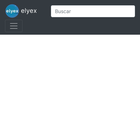
elyex