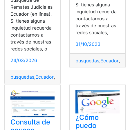
Búsqueda de
Si tienes alguna
Remates Judiciales
inquietud recuerda
Ecuador (en línea).
contactarnos a
Si tienes alguna
través de nuestras
inquietud recuerda
redes sociales,
contactarnos a
través de nuestras
31/10/2023
redes sociales, o
24/03/2026
busquedas
,
Ecuador
,
Onli
busquedas
,
Ecuador
,
Judicial
,
Remates
¿Cómo
Consulta de
puedo