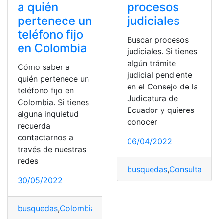
a quién
procesos
pertenece un
judiciales
teléfono fijo
Buscar procesos
en Colombia
judiciales. Si tienes
algún trámite
Cómo saber a
judicial pendiente
quién pertenece un
en el Consejo de la
teléfono fijo en
Judicatura de
Colombia. Si tienes
Ecuador y quieres
alguna inquietud
conocer
recuerda
contactarnos a
06/04/2022
través de nuestras
redes
busquedas
,
Consultas
,
Co
30/05/2022
busquedas
,
Colombia
,
Dueño
,
Fijos
,
Teléfonos