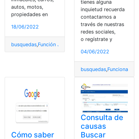
tienes alguna
autos, motos,
inquietud recuerda
propiedades en
contactarnos a
través de nuestras
18/06/2022
redes sociales,
o regístrate y
busquedas
,
Función Judicial
,
Procesos
,
Procesos compl
04/06/2022
busquedas
,
Funcionan
,
Go
Consulta de
causas
Cómo saber
Buscar