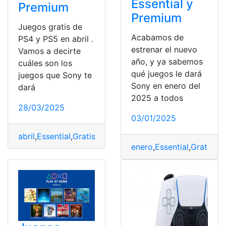
Essential y
Premium
Premium
Juegos gratis de
Acabamos de
PS4 y PS5 en abril .
estrenar el nuevo
Vamos a decirte
año, y ya sabemos
cuáles son los
qué juegos le dará
juegos que Sony te
Sony en enero del
dará
2025 a todos
28/03/2025
03/01/2025
abril
,
Essential
,
Gratis
,
Juegos
,
Playstation
,
Plus
,
Premium
,
enero
,
Essential
,
Gratis
,
Ju