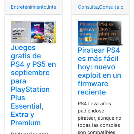
Entretenimiento
,
Internacionales
Consulta
,
Ps4
,
Consulta online
Juegos
Piratear PS4
gratis de
es más fácil
PS4 y PS5 en
hoy: nuevo
septiembre
exploit en un
para
firmware
PlayStation
reciente
Plus
PS4 lleva años
Essential,
pudiéndose
Extra y
piratear, aunque no
Premium
todas las consolas
son compatibles