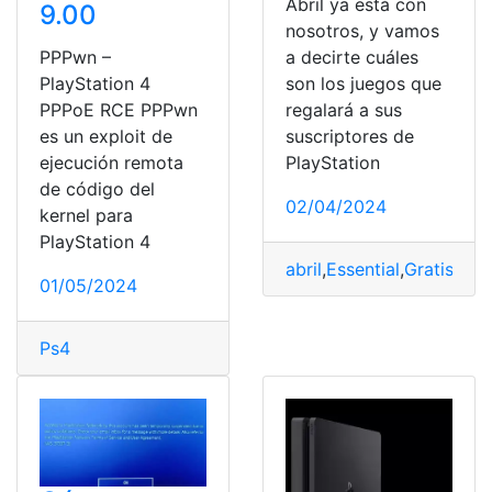
Abril ya está con
9.00
nosotros, y vamos
PPPwn –
a decirte cuáles
PlayStation 4
son los juegos que
PPPoE RCE PPPwn
regalará a sus
es un exploit de
suscriptores de
ejecución remota
PlayStation
de código del
02/04/2024
kernel para
PlayStation 4
abril
,
Essential
,
Gratis
,
Jue
01/05/2024
Ps4