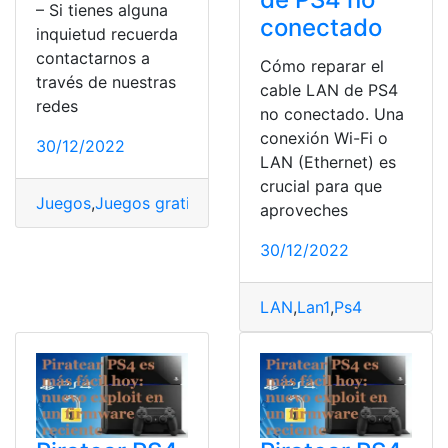
– Si tienes alguna
conectado
inquietud recuerda
contactarnos a
Cómo reparar el
través de nuestras
cable LAN de PS4
redes
no conectado. Una
conexión Wi-Fi o
30/12/2022
LAN (Ethernet) es
crucial para que
Juegos
,
Juegos gratis
,
Playstation
,
PlayStation Plus
,
Ps4
,
aproveches
30/12/2022
LAN
,
Lan1
,
Ps4