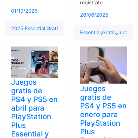
regístrate
01/10/2025
26/06/2025
2025
,
Essential
,
Gratis
,
Juegos
,
Octubre
,
Playstation
,
Plus
,
Essential
,
Gratis
,
Juegos
,
J
Juegos
Juegos
gratis de
gratis de
PS4 y PS5 en
PS4 y PS5 en
abril para
enero para
PlayStation
PlayStation
Plus
Plus
Essential y