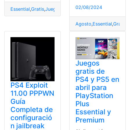
02/08/2024
Essential
,
Gratis
,
Juegos
,
Octubre
,
Playstation
,
Plus
,
Prem
Agosto
,
Essential
,
Gratis
,
Juegos
gratis de
PS4 y PS5 en
PS4 Exploit
abril para
11.00 PPPWN
PlayStation
Guía
Plus
Completa de
Essential y
configuració
Premium
n jailbreak