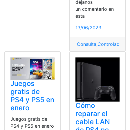
déjanos
un comentario en
esta
13/06/2023
Consulta
,
Controlador
,
D
Juegos
gratis de
PS4 y PS5 en
Cómo
enero
reparar el
Juegos gratis de
cable LAN
PS4 y PS5 en enero
de PS4 no