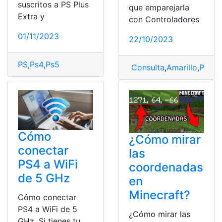
suscritos a PS Plus
que emparejarla
Extra y
con Controladores
01/11/2023
22/10/2023
PS
,
Ps4
,
Ps5
Consulta
,
Amarillo
,
Ps4
,
R
Cómo
¿Cómo mirar
conectar
las
PS4 a WiFi
coordenadas
de 5 GHz
en
Minecraft?
Cómo conectar
PS4 a WiFi de 5
¿Cómo mirar las
GHz. Si tienes tu