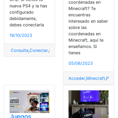
coordenadas en
nueva PS4 y la has
Minecraft? Te
configurado
encuentras
debidamente,
interesado en saber
debes conectarla
sobre las
coordenadas en
19/10/2023
Minecraft, aquí te
enseñamos. Si
Consulta
,
Conectar
,
Ps4
,
WiFi
tienes
05/08/2023
Acceder
,
Minecraft
,
Ps4
,
T
Juegos