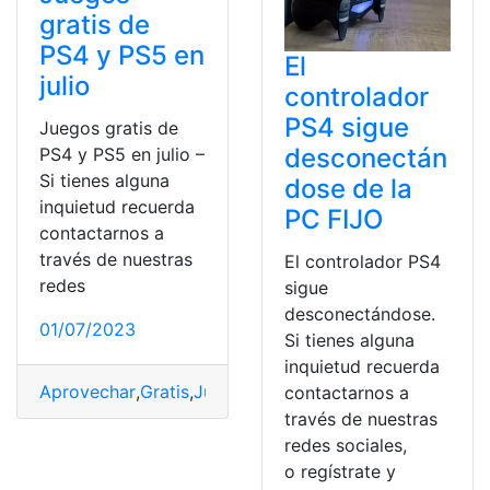
gratis de
PS4 y PS5 en
El
julio
controlador
PS4 sigue
Juegos gratis de
desconectán
PS4 y PS5 en julio –
Si tienes alguna
dose de la
inquietud recuerda
PC FIJO
contactarnos a
través de nuestras
El controlador PS4
redes
sigue
desconectándose.
01/07/2023
Si tienes alguna
inquietud recuerda
Aprovechar
,
Gratis
,
Juegos
,
Oportunidad
,
Ps4
,
Ps5
contactarnos a
través de nuestras
redes sociales,
o regístrate y