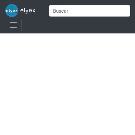
elyex