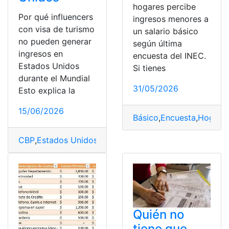
hogares percibe
Por qué influencers
ingresos menores a
con visa de turismo
un salario básico
no pueden generar
según última
ingresos en
encuesta del INEC.
Estados Unidos
Si tienes
durante el Mundial
31/05/2026
Esto explica la
15/06/2026
Básico
,
Encuesta
,
Hogare
CBP
,
Estados Unidos
,
Generar
,
Influencers
,
Ingresos
,
Mund
Quién no
tiene que