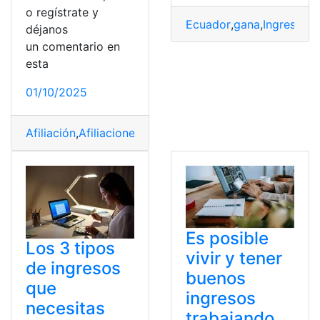
o regístrate y
Ecuador
,
gana
,
Ingresos
,
m
déjanos
un comentario en
esta
01/10/2025
Afiliación
,
Afiliaciones
,
Afiliado
,
Código
,
Código de traba
Es posible
Los 3 tipos
vivir y tener
de ingresos
buenos
que
ingresos
necesitas
trabajando