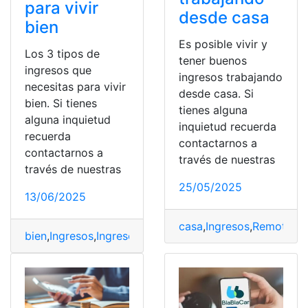
para vivir
desde casa
bien
Es posible vivir y
Los 3 tipos de
tener buenos
ingresos que
ingresos trabajando
necesitas para vivir
desde casa. Si
bien. Si tienes
tienes alguna
alguna inquietud
inquietud recuerda
recuerda
contactarnos a
contactarnos a
través de nuestras
través de nuestras
25/05/2025
13/06/2025
casa
,
Ingresos
,
Remoto
,
Tr
bien
,
Ingresos
,
Ingresos Activos
,
Ingresos Pasivos
,
Vivir