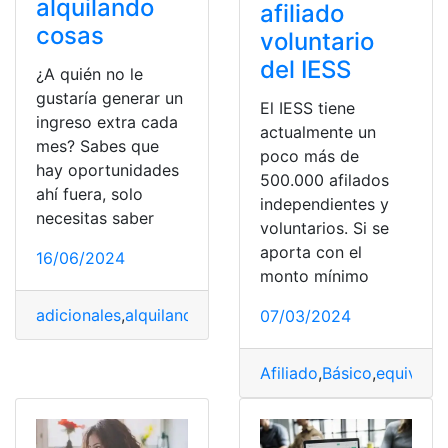
alquilando
afiliado
cosas
voluntario
del IESS
¿A quién no le
gustaría generar un
El IESS tiene
ingreso extra cada
actualmente un
mes? Sabes que
poco más de
hay oportunidades
500.000 afilados
ahí fuera, solo
independientes y
necesitas saber
voluntarios. Si se
aporta con el
16/06/2024
monto mínimo
adicionales
,
alquilando
,
Cosas
,
Generar
,
Ingresos
,
manera
07/03/2024
Afiliado
,
Básico
,
equivalen