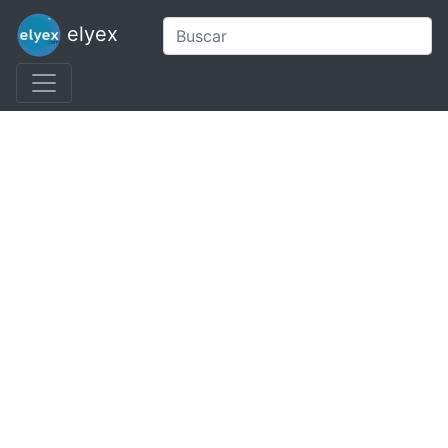
elyex