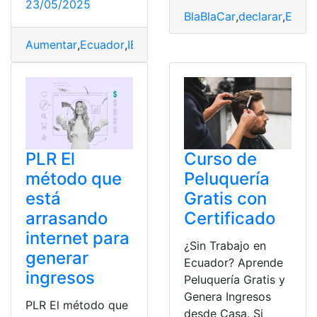
23/05/2025
BlaBlaCar
,
declarar
,
Espa
Aumentar
,
Ecuador
,
IESS
,
Ingresos
,
Jubilados
,
opciones
,
p
PLR El
Curso de
método que
Peluquería
está
Gratis con
arrasando
Certificado
internet para
¿Sin Trabajo en
generar
Ecuador? Aprende
ingresos
Peluquería Gratis y
Genera Ingresos
PLR El método que
desde Casa. Si