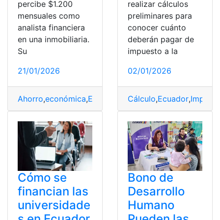
percibe $1.200
realizar cálculos
mensuales como
preliminares para
analista financiera
conocer cuánto
en una inmobiliaria.
deberán pagar de
Su
impuesto a la
21/01/2026
02/01/2026
Ahorro
,
económica
,
Ecuador
,
ecuatoriana
Cálculo
,
Ecuador
,
Ingresos
,
Impues
Cómo se
Bono de
financian las
Desarrollo
universidade
Humano
s en Ecuador
Pueden las