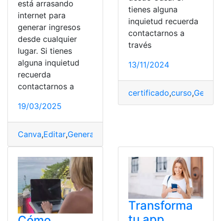
está arrasando
tienes alguna
internet para
inquietud recuerda
generar ingresos
contactarnos a
desde cualquier
través
lugar. Si tienes
alguna inquietud
13/11/2024
recuerda
contactarnos a
certificado
,
curso
,
Genera
19/03/2025
Canva
,
Editar
,
Generar
,
Herramientas
,
Ingresos
,
método p
Transforma
tu app
Cómo