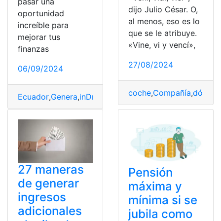
pasar una
dijo Julio César. O,
oportunidad
al menos, eso es lo
increíble para
que se le atribuye.
mejorar tus
«Vine, vi y vencí»,
finanzas
27/08/2024
06/09/2024
coche
,
Compañía
,
dólares
Ecuador
,
Genera
,
inDrive
,
Ingresos
,
tienes
,
Uber
,
Vehículo
27 maneras
Pensión
de generar
máxima y
ingresos
mínima si se
adicionales
jubila como