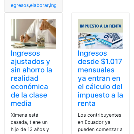
egresos
,
elaborar
,
Ingresos
,
Movilización
,
Planificación
,
p
Ingresos
Ingresos
ajustados y
desde $1.017
sin ahorro la
mensuales
realidad
ya entran en
económica
el cálculo del
de la clase
impuesto a la
media
renta
Ximena está
Los contribuyentes
casada, tiene un
en Ecuador ya
hijo de 13 años y
pueden comenzar a