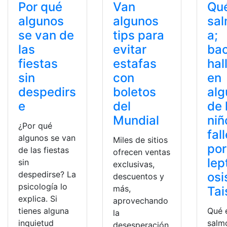
Por qué
Van
Qué
algunos
algunos
sal
se van de
tips para
a;
las
evitar
bac
fiestas
estafas
hal
sin
con
en
despedirs
boletos
alg
e
del
de 
Mundial
niñ
¿Por qué
fal
algunos se van
Miles de sitios
por
de las fiestas
ofrecen ventas
lep
sin
exclusivas,
despedirse? La
osi
descuentos y
psicología lo
más,
Tai
explica. Si
aprovechando
tienes alguna
Qué 
la
inquietud
salmo
desesperación