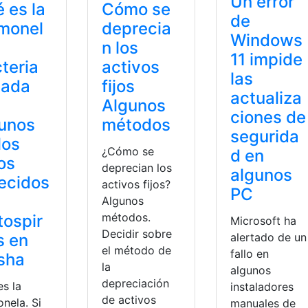
Un error
 es la
Cómo se
de
monel
deprecia
Windows
n los
11 impide
teria
activos
las
lada
fijos
actualiza
Algunos
ciones de
unos
métodos
segurida
los
¿Cómo se
d en
os
deprecian los
algunos
lecidos
activos fijos?
PC
Algunos
métodos.
tospir
Microsoft ha
Decidir sobre
alertado de un
s en
el método de
fallo en
sha
la
algunos
depreciación
es la
instaladores
de activos
nela. Si
manuales de