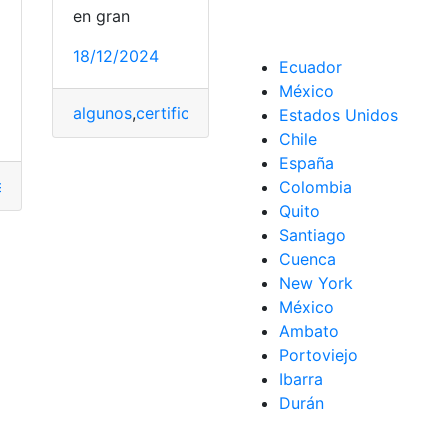
en gran
18/12/2024
Ecuador
México
odos
algunos
,
certificado
,
FNMT
,
imprescindible
,
Mejores
Estados Unidos
Chile
España
s
,
algunos
,
Error
,
impide
,
PC
,
Seguridad
,
Windows
Colombia
Quito
Santiago
Cuenca
New York
México
Ambato
Portoviejo
Ibarra
Durán