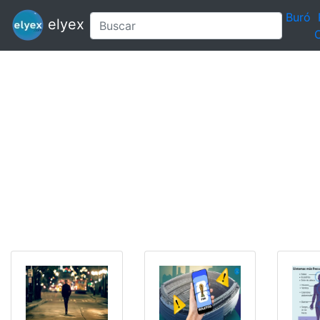
Buró
elyex
C