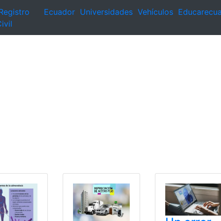
Registro
Ecuador
Universidades
Vehículos
Educarecu
ivil