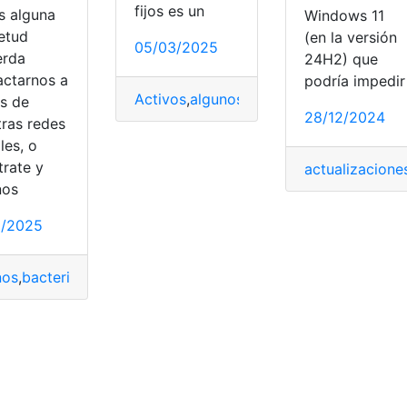
fijos es un
s alguna
Windows 11
ietud
(en la versión
05/03/2025
erda
24H2) que
actarnos a
podría impedir
Activos
,
algunos
,
Depreciación
,
Fijos
,
mét
és de
28/12/2024
tras redes
les, o
trate y
actualizacione
r
,
Mundial
,
Tips
nos
5/2025
nos
,
bacteria
,
Fallecidos
,
leptospirosis
,
Niños
,
salmonela
,
Taisha