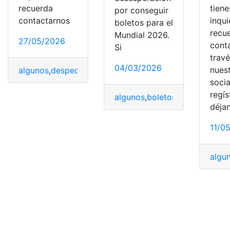
recuerda
tiene
por conseguir
contactarnos
inqu
boletos para el
recu
Mundial 2026.
27/05/2026
cont
Si
trav
04/03/2026
nues
algunos
,
despedirse
,
explica
,
Fiestas
,
Psicología
socia
regís
algunos
,
boletos
,
Estafas
,
Evita
déja
11/0
algu