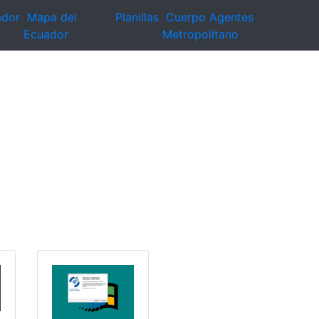
ador
Mapa del
Planillas
Cuerpo Agentes
Ecuador
Metropolitano