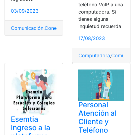
teléfono VoIP a una
03/09/2023
computadora. Si
tienes alguna
inquietud recuerda
Comunicación
,
Conectividad
,
Digitales
,
máscaras
,
subre
17/08/2023
Computadora
,
Comunica
Personal
Atención al
Esemtia
Cliente y
Ingreso a la
Teléfono