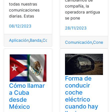
todas nuestras
compañía, la
comunicaciones
operadora antigua
diarias. Estas
se pone
08/12/2023
28/11/2023
Aplicación
,
Banda
,
Comunicación
,
España
,
Frecuencia
,
In
Comunicación
,
Conectar
,
Forma de
conducir
Cómo llamar
coche
a Cuba
eléctrico
desde
cuando hay
México