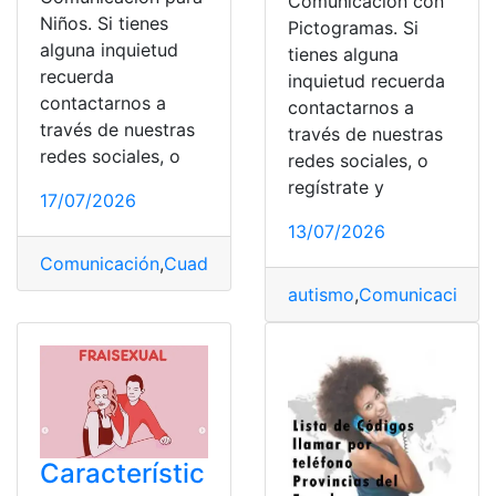
Comunicación con
Niños. Si tienes
Pictogramas. Si
alguna inquietud
tienes alguna
recuerda
inquietud recuerda
contactarnos a
contactarnos a
través de nuestras
través de nuestras
redes sociales, o
redes sociales, o
regístrate y
17/07/2026
13/07/2026
Comunicación
,
Cuadernillo
,
Gratis
,
medios
,
Niños
,
PDF
autismo
,
Comunicación
,
G
Característic