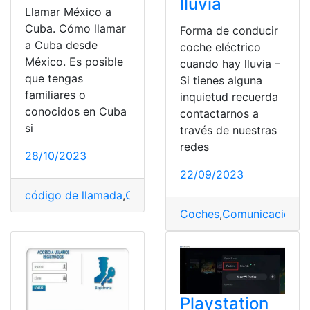
lluvia
Llamar México a
Cuba. Cómo llamar
Forma de conducir
a Cuba desde
coche eléctrico
México. Es posible
cuando hay lluvia –
que tengas
Si tienes alguna
familiares o
inquietud recuerda
conocidos en Cuba
contactarnos a
si
través de nuestras
redes
28/10/2023
22/09/2023
código de llamada
,
Comunicación
,
Llamadas
,
México
,
Ve
Coches
,
Comunicación
,
f
Playstation