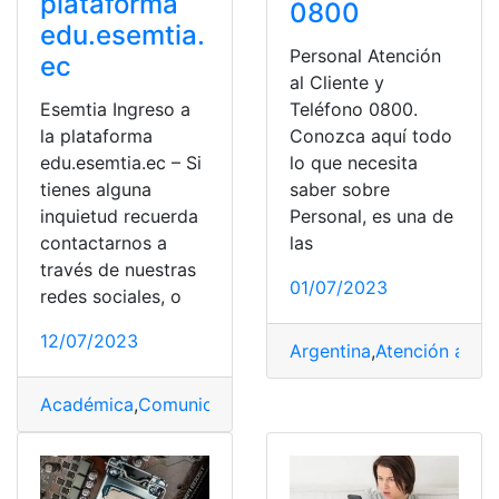
plataforma
0800
edu.esemtia.
Personal Atención
ec
al Cliente y
Esemtia Ingreso a
Teléfono 0800.
la plataforma
Conozca aquí todo
edu.esemtia.ec – Si
lo que necesita
tienes alguna
saber sobre
inquietud recuerda
Personal, es una de
contactarnos a
las
través de nuestras
01/07/2023
redes sociales, o
12/07/2023
Argentina
,
Atención al Cl
Académica
,
Comunicación
,
Escuelas
,
Esemtia
,
Moodle