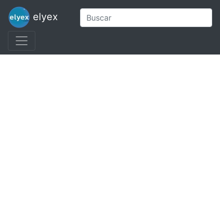
elyex