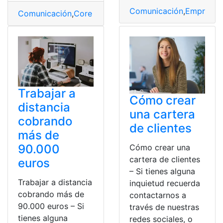
Comunicación
,
Empresa
,
Comunicación
,
Core i
,
Empresa
,
Intel
,
Procesadores
Trabajar a
Cómo crear
distancia
una cartera
cobrando
de clientes
más de
90.000
Cómo crear una
cartera de clientes
euros
– Si tienes alguna
Trabajar a distancia
inquietud recuerda
cobrando más de
contactarnos a
90.000 euros – Si
través de nuestras
tienes alguna
redes sociales, o