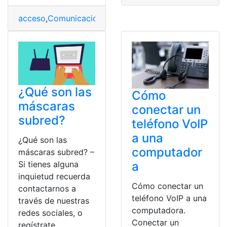
acceso
,
Comunicación
,
Directos
,
Gestionar
,
Policia Naci
¿Qué son las
Cómo
máscaras
conectar un
subred?
teléfono VoIP
a una
¿Qué son las
computador
máscaras subred? –
a
Si tienes alguna
inquietud recuerda
Cómo conectar un
contactarnos a
teléfono VoIP a una
través de nuestras
computadora.
redes sociales, o
Conectar un
regístrate