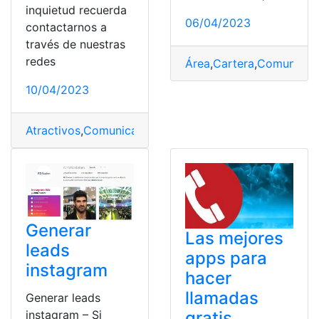
inquietud recuerda
06/04/2023
contactarnos a
través de nuestras
redes
Área
,
Cartera
,
Comunicac
10/04/2023
Atractivos
,
Comunicación
,
Distancia
,
Teletrabajo
,
trabaja
Generar
Las mejores
leads
apps para
instagram
hacer
llamadas
Generar leads
instagram – Si
gratis