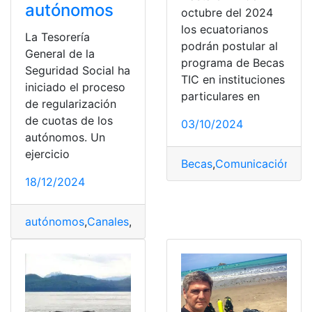
autónomos
octubre del 2024
los ecuatorianos
La Tesorería
podrán postular al
General de la
programa de Becas
Seguridad Social ha
TIC en instituciones
iniciado el proceso
particulares en
de regularización
de cuotas de los
03/10/2024
autónomos. Un
ejercicio
Becas
,
Comunicación
,
Ecu
18/12/2024
autónomos
,
Canales
,
Comunicación
,
cuotas
,
España
,
Reg