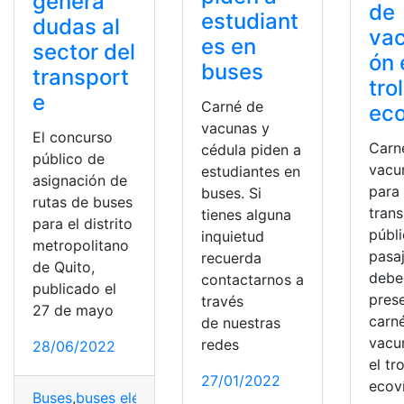
genera
de
estudiant
dudas al
va
es en
sector del
ón 
buses
transport
tro
e
Carné de
eco
vacunas y
El concurso
Carn
cédula piden a
público de
vacu
estudiantes en
asignación de
para
buses. Si
rutas de buses
tran
tienes alguna
para el distrito
públi
inquietud
metropolitano
pasa
recuerda
de Quito,
debe
contactarnos a
publicado el
prese
través
27 de mayo
carn
de nuestras
vacu
redes
28/06/2022
el tr
27/01/2022
ecoví
Buses
,
buses eléctricos
,
Buses urbanos eléctricos
,
Entid