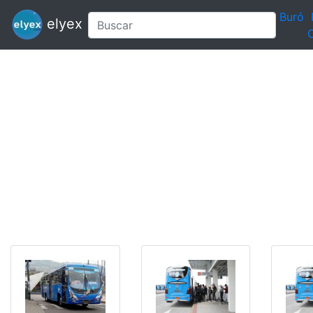
Buró
elyex
C