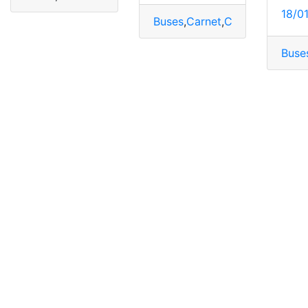
18/0
Buses
,
Carnet
,
Cédula
,
Estudian
Buse