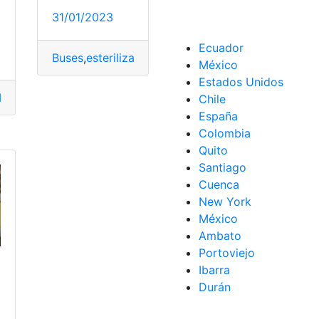
31/01/2023
Ecuador
Buses
,
esterilizadas
,
Mascotas
,
Reglamento
,
viaje
México
Estados Unidos
edio
,
Metro
,
pago
,
Quito
,
Sistema
,
Unificado
Chile
ad
,
Ecuador
,
están
,
exigen
,
frenar
,
pasajes
,
Personas
,
Quevedo
España
Colombia
Quito
Santiago
Cuenca
New York
México
Ambato
Portoviejo
Ibarra
Durán