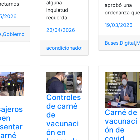
alguna
actarnos
aprobó una
inquietud
ordenanza que
5/2026
recuerda
19/03/2026
23/04/2026
s
,
Gobierno
,
Incremento
,
Municipio
,
pasajes
,
Quito
Buses
,
Digital
,
M
acondicionados
,
Alza
,
Buses
,
Discapacid
aje
,
Quito·
uito
,
Sanciones
Controles
s
de carné
ajeros
Carné de
de
ben
vacunaci
vacunaci
sentar
ón de
ón en
carné
covid,