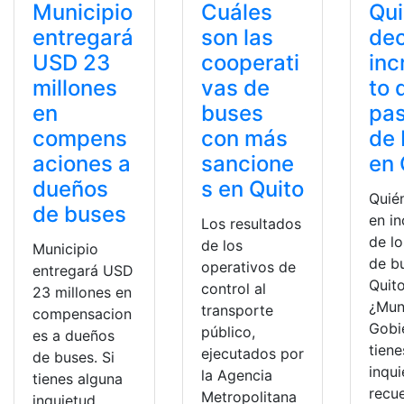
Municipio
Cuáles
Qu
entregará
son las
dec
USD 23
cooperati
in
millones
vas de
to 
en
buses
pas
compens
con más
de
aciones a
sancione
en 
dueños
s en Quito
Quié
de buses
en i
Los resultados
de lo
de los
Municipio
de b
operativos de
entregará USD
Quito
control al
23 millones en
¿Mun
transporte
compensacion
Gobi
público,
es a dueños
tiene
ejecutados por
de buses. Si
inqu
la Agencia
tienes alguna
recu
Metropolitana
inquietud