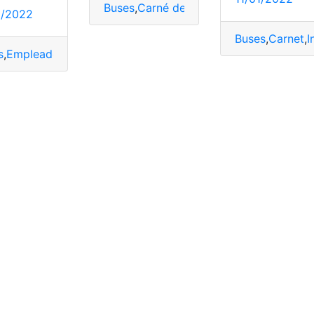
Buses
,
Carné de vacunación
,
Guayaquil
,
m
1/2022
tes
,
Vacuna
Buses
,
Carnet
,
I
s
,
Empleados
,
Pasajeros
,
Quito
,
transporte municipal