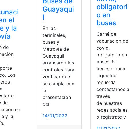
buses de
obligatori
Guayaqui
cunaci
o en
l
en el
buses
le y la
En las
Carné de
vía
terminales,
vacunación de
buses y
é de
covid,
Metrovía de
nación
obligatorio en
Guayaquil
buses. Si
arrancaron los
sporte
tienes alguna
controles para
co. Los
inquietud
verificar que
jeros
recuerda
se cumpla con
n
contactarnos 
la
ntar el
través
presentación
é de
de nuestras
del
nación en
redes sociales,
14/01/2022
ole y la
o regístrate y
a.
ades financieras
,
instituciones financieras
,
Objetivos
,
Sistema
11/01/2022