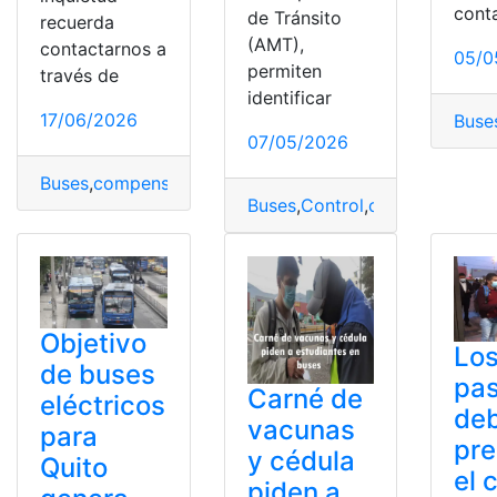
cont
de Tránsito
recuerda
(AMT),
contactarnos a
05/0
permiten
través de
identificar
17/06/2026
Buse
07/05/2026
Buses
,
compensaciones
,
dueños
,
Millones
,
Municipio
,
Pas
Buses
,
Control
,
cooperativas
,
Q
Objetivo
Lo
de buses
pas
Carné de
eléctricos
de
vacunas
para
pre
y cédula
Quito
el 
piden a