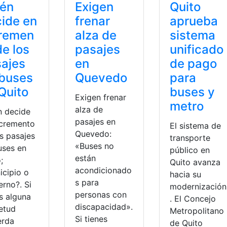
ién
Exigen
Quito
ide en
frenar
aprueba
cremen
alza de
sistema
de los
pasajes
unificado
ajes
en
de pago
 buses
Quevedo
para
Quito
buses y
Exigen frenar
metro
alza de
n decide
pasajes en
ncremento
El sistema de
Quevedo:
s pasajes
transporte
«Buses no
uses en
público en
están
;
Quito avanza
acondicionado
icipio o
hacia su
s para
erno?. Si
modernización
personas con
s alguna
. El Concejo
discapacidad».
ietud
Metropolitano
Si tienes
erda
de Quito