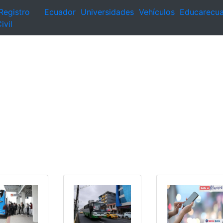
Registro
Ecuador
Universidades
Vehículos
Educarecu
ivil