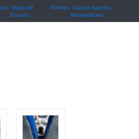
ador
Mapa del
Planillas
Cuerpo Agentes
Ecuador
Metropolitano