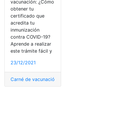
vacunación: ¿Cómo
obtener tu
certificado que
acredita tu
inmunización
contra COVID-19?
Aprende a realizar
este trámite fácil y
23/12/2021
Carné de vacunación
,
certificado
,
COVID-19
,
Perú
,
Trámi