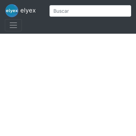
elyex