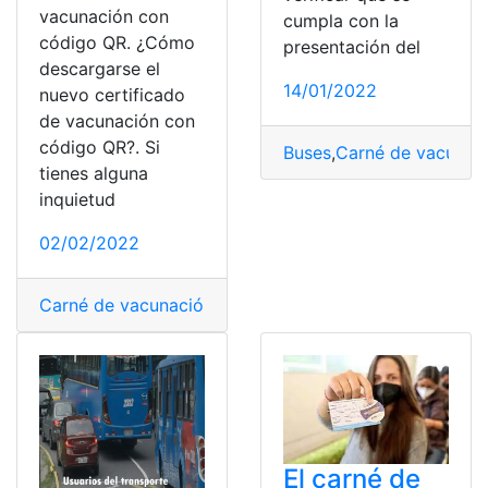
vacunación con
cumpla con la
código QR. ¿Cómo
presentación del
descargarse el
14/01/2022
nuevo certificado
de vacunación con
código QR?. Si
Buses
,
Carné de vacunac
tienes alguna
inquietud
02/02/2022
Carné de vacunación
,
certificado de vacunación
,
códig
El carné de