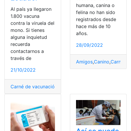
humana, canina o
Al país ya llegaron
felina no han sido
1.800 vacuna
registrados desde
contra la viruela del
hace más de 10
mono. Si tienes
años.
alguna inquietud
recuerda
28/09/2022
contactarnos a
través de
Amigos
,
Canino
,
Carné de
21/10/2022
Carné de vacunación
,
Casos
,
Dosis
,
Ecuador
,
Personas
,
R