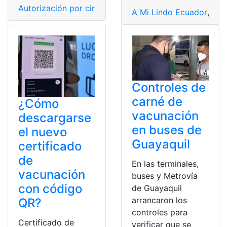
Autorización por circunstancias excepcionales
,
Carné 
A Mi Lindo Ecuador
,
Carn
Controles de
carné de
¿Cómo
vacunación
descargarse
en buses de
el nuevo
Guayaquil
certificado
de
En las terminales,
vacunación
buses y Metrovía
con código
de Guayaquil
arrancaron los
QR?
controles para
Certificado de
verificar que se