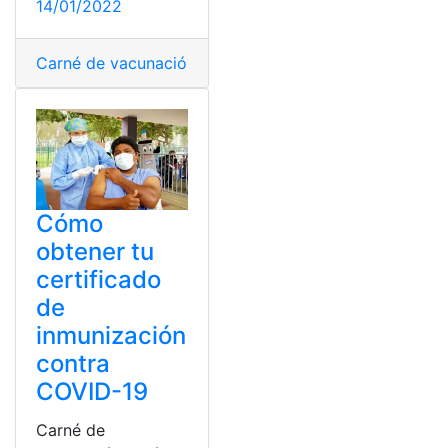
14/01/2022
Carné de vacunación
,
presentar
,
Públicos
,
Quito
,
Transpo
Cómo
obtener tu
certificado
de
inmunización
contra
COVID-19
Carné de