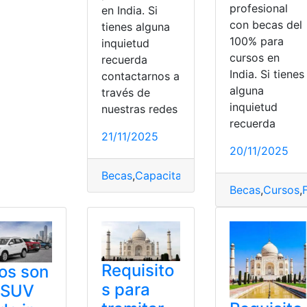
profesional
en India. Si
con becas del
tienes alguna
100% para
inquietud
cursos en
recuerda
India. Si tienes
contactarnos a
alguna
través de
inquietud
nuestras redes
recuerda
21/11/2025
20/11/2025
Becas
,
Capacitación
,
financiada
,
India
,
Int
uster
,
guerra
,
importar
,
India
,
Marca
,
Modelo
,
obliga
,
Renault
Becas
,
Cursos
,
Requisito
os son
s para
 SUV