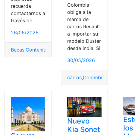
Colombia
recuerda
obliga a la
contactarnos a
marca de
través de
carros Renault
26/06/2026
a importar su
modelo Duster
desde India. Si
Becas
,
Contenido
,
Creadores
,
India
30/05/2026
carros
,
Colombia
,
Comercial
,
D
Est
Nuevo
los
Kia Sonet