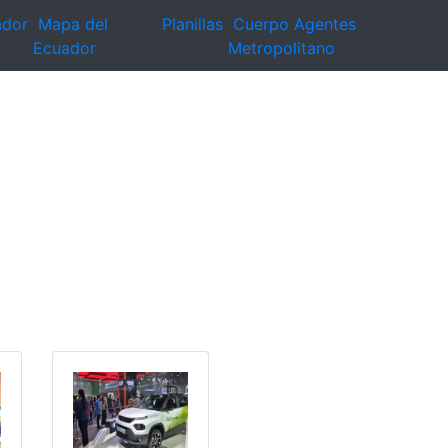
ador
Mapa del
Planillas
Cuerpo Agentes
Ecuador
Metropolitano