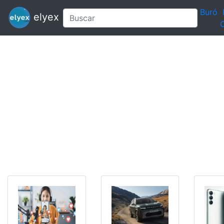
Buró
elyex
C