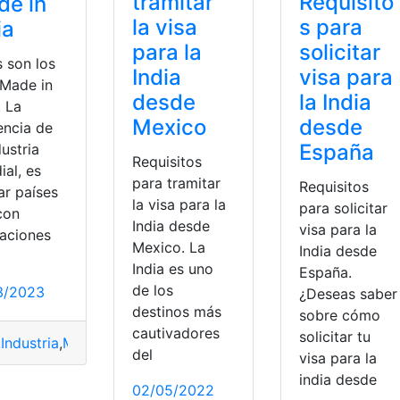
Requisito
tramitar
de in
s para
la visa
ia
solicitar
para la
s son los
visa para
India
Made in
la India
desde
. La
desde
Mexico
encia de
España
dustria
Requisitos
al, es
para tramitar
Requisitos
zar países
la visa para la
para solicitar
con
India desde
visa para la
laciones
Mexico. La
India desde
India es uno
España.
de los
3/2023
¿Deseas saber
destinos más
sobre cómo
cautivadores
solicitar tu
,
Industria
,
Marca
,
Modelo
,
Vehículo
Lanzamiento
del
visa para la
india desde
02/05/2022