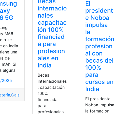
Becas
msung
El
internacio
laxy
president
nales
6 5G
e Noboa
capacitac
impulsa
sung
ión 100%
la
xy M56
financiad
formació
olo se
a para
profesion
e en India
profesion
tiene una
al con
ales en
ía de
becas del
India
0 mAh. Si
100%
s alguna
para
Becas
2/2025
cursos en
internacionales
: capacitación
India
100%
atería
,
Galaxy
,
India
,
M56
,
mAh
,
Samsung
,
vende
El presidente
financiada
Noboa impuls
para
la formación
profesionales