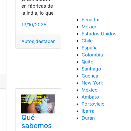
en fábricas de
la India, lo que
Ecuador
13/10/2025
México
Estados Unidos
Chile
Autos
,
destacan
,
Ecuador
,
fabricados
,
India
,
vendido
España
Colombia
Quito
Santiago
ernacionales
,
Profesionales
Cuenca
Formación
,
impulsa
,
India
,
Noboa
,
presidente
,
Profesional
New York
México
Ambato
Portoviejo
Ibarra
Qué
Durán
sabemos