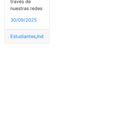
través de
nuestras redes
30/09/2025
Estudiantes
,
India
,
Seguro de viaje
,
Turismo
,
voluntarios