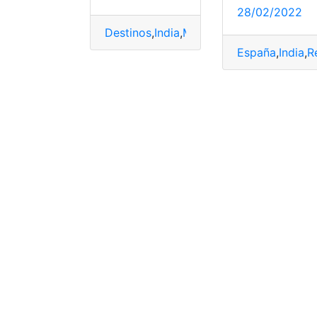
28/02/2022
Destinos
,
India
,
México
,
Requisitos
,
trámit
España
,
India
,
R