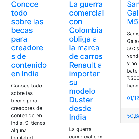
Conoce
La guerra
Sa
todo
comercial
Ga
sobre las
con
M5
becas
Colombia
Sam
para
obliga a
Gala
creadore
la marca
5G: s
s de
de carros
vend
y no 
contenido
Renault a
bater
en India
importar
7.50
su
Conoce todo
tiene
modelo
sobre las
01/1
Duster
becas para
desde
creadores de
contenido en
India
5G
,
B
India. Si tienes
La guerra
alguna
comercial con
inquietud