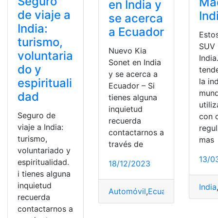
Seguro
Ma
en India y
de viaje a
Ind
se acerca
India:
a Ecuador
Esto
turismo,
SUV 
Nuevo Kia
voluntaria
India
Sonet en India
do y
tend
y se acerca a
espirituali
la in
Ecuador – Si
mundi
dad
tienes alguna
utili
inquietud
Seguro de
con 
recuerda
viaje a India:
regu
contactarnos a
turismo,
mas
través de
voluntariado y
13/0
espiritualidad.
18/12/2023
i tienes alguna
inquietud
India
Automóvil
,
Ecuador
,
India
,
KIA
,
recuerda
contactarnos a