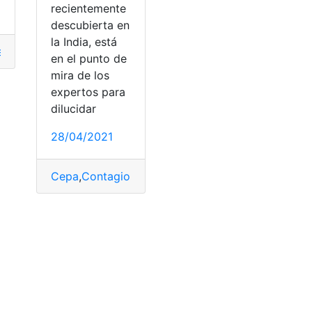
recientemente
descubierta en
e
la India, está
equisitos
,
solicitar
,
Visa
en el punto de
mira de los
expertos para
dilucidar
28/04/2021
Cepa
,
Contagio
,
Coronavirus
,
COVID-19
,
India
,
OMS
,