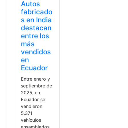
Autos
fabricado
s en India
destacan
entre los
n
más
vendidos
en
Ecuador
Entre enero y
septiembre de
2025, en
Ecuador se
vendieron
5.371
a
vehículos
ensamblados