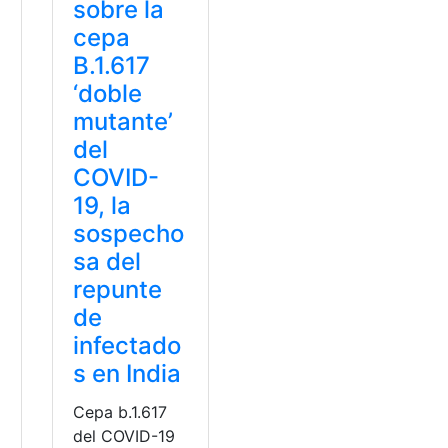
sobre la
cepa
B.1.617
‘doble
mutante’
del
COVID-
19, la
sospecho
sa del
repunte
de
infectado
s en India
Cepa b.1.617
del COVID-19