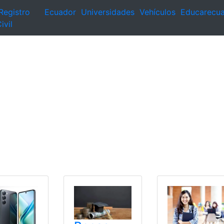
Registro
Ecuador
Universidades
Vehículos
Educarecu
ivil