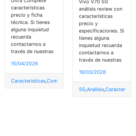
Ultra Complete
Vivo V70 5G
características
análisis review con
precio y ficha
características
técnica. Si tienes
precio y
alguna inquietud
especificaciones. Si
recuerda
tienes alguna
contactarnos a
inquietud recuerda
través de nuestras
contactarnos a
través de nuestras
15/04/2026
19/03/2026
Características
,
Complete
,
Ficha
,
Mova
,
Nuevo
,
Precio
,
Té
5G
,
Análisis
,
Característic