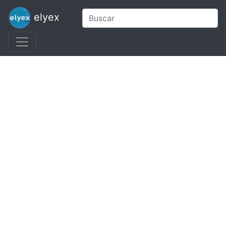
elyex