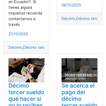
en Ecuador?. Si
18/11/2025
tienes alguna
inquietud recuerda
Décimo
,
Décimo tercer s
contactarnos a
través
21/11/2025
Décimo
,
Décimo tercer sueldo
,
derecho
,
Ecuador
,
freela
Se acerca el
Décimo
pago del
tercer sueldo
décimo
qué hacer si
tercer sueldo
no lo recibes