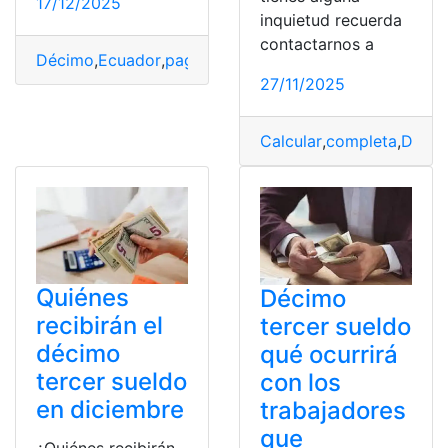
17/12/2025
inquietud recuerda
contactarnos a
Décimo
,
Ecuador
,
pagar
,
Sueldo
,
Tercer
27/11/2025
Calcular
,
completa
,
Déci
Quiénes
Décimo
recibirán el
tercer sueldo
décimo
qué ocurrirá
tercer sueldo
con los
en diciembre
trabajadores
que
¿Quiénes recibirán