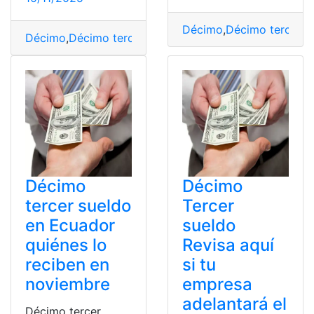
Décimo
,
Décimo tercer s
Décimo
,
Décimo tercer sueldo
,
Ecuador
,
pago
,
Sueldo
,
Te
Décimo
Décimo
tercer sueldo
Tercer
en Ecuador
sueldo
quiénes lo
Revisa aquí
reciben en
si tu
noviembre
empresa
adelantará el
Décimo tercer