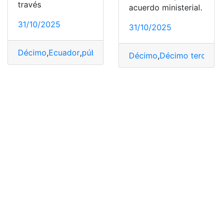
través
acuerdo ministerial.
31/10/2025
31/10/2025
Décimo
,
Ecuador
,
público
,
sector
,
sector privado
,
Sector 
Décimo
,
Décimo tercer s