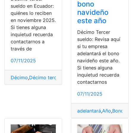
bono
sueldo en Ecuador:
navideño
quiénes lo reciben
este año
en noviembre 2025.
Si tienes alguna
Décimo Tercer
inquietud recuerda
sueldo: Revisa aquí
contactarnos a
si tu empresa
través de
adelantará el bono
07/11/2025
navideño este año.
Si tienes alguna
inquietud recuerda
Décimo
,
Décimo tercer sueldo
,
Ecuador
,
Noviembre
,
Sue
contactarnos
07/11/2025
adelantará
,
Año
,
Bono
,
Dé