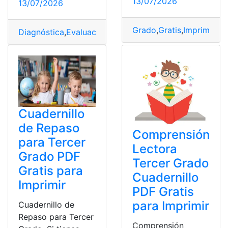
13/07/2026
13/07/2026
Grado
,
Gratis
,
Imprimir
,
Ma
Diagnóstica
,
Evaluación
,
Grado
,
Gratis
,
Imprimir
,
PDF
,
Ter
Cuadernillo
de Repaso
Comprensión
para Tercer
Lectora
Grado PDF
Tercer Grado
Gratis para
Cuadernillo
Imprimir
PDF Gratis
para Imprimir
Cuadernillo de
Repaso para Tercer
Comprensión