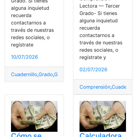
Grado. Si tienes
Lectora — Tercer
alguna inquietud
Grado- Si tienes
recuerda
alguna inquietud
contactarnos a
recuerda
través de nuestras
contactarnos a
redes sociales, o
través de nuestras
regístrate
redes sociales, o
10/07/2026
regístrate y
02/07/2026
Cuadernillo
,
Grado
,
Gratis
,
Imprimir
,
PDF
,
Repaso
,
Tercer
Comprensión
,
Cuadernill
Cómo se
Calculadora