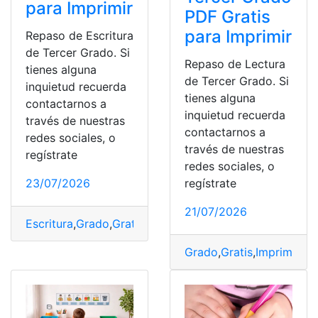
para Imprimir
PDF Gratis
para Imprimir
Repaso de Escritura
de Tercer Grado. Si
Repaso de Lectura
tienes alguna
de Tercer Grado. Si
inquietud recuerda
tienes alguna
contactarnos a
inquietud recuerda
través de nuestras
contactarnos a
redes sociales, o
través de nuestras
regístrate
redes sociales, o
23/07/2026
regístrate
21/07/2026
Escritura
,
Grado
,
Gratis
,
Imprimir
,
PDF
,
Repaso
,
Tercer
Grado
,
Gratis
,
Imprimir
,
Le