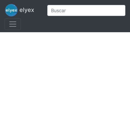
elyex