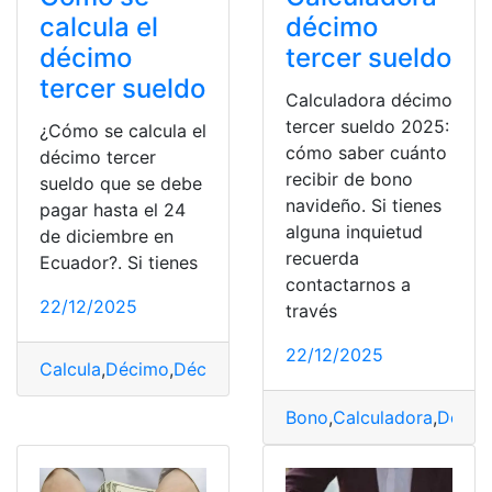
calcula el
décimo
décimo
tercer sueldo
tercer sueldo
Calculadora décimo
tercer sueldo 2025:
¿Cómo se calcula el
cómo saber cuánto
décimo tercer
recibir de bono
sueldo que se debe
navideño. Si tienes
pagar hasta el 24
alguna inquietud
de diciembre en
recuerda
Ecuador?. Si tienes
contactarnos a
22/12/2025
través
22/12/2025
Calcula
,
Décimo
,
Décimo tercer sueldo
,
Diciembre
,
Ecua
Bono
,
Calculadora
,
Décim