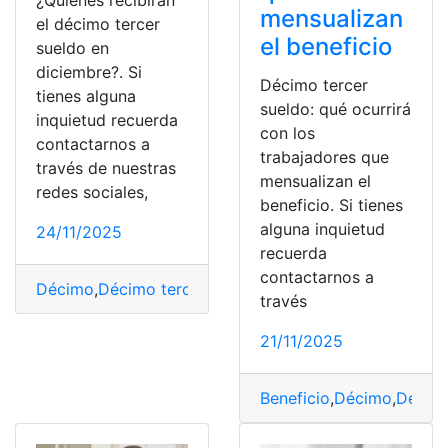
mensualizan
el décimo tercer
el beneficio
sueldo en
diciembre?. Si
Décimo tercer
tienes alguna
sueldo: qué ocurrirá
inquietud recuerda
con los
contactarnos a
trabajadores que
través de nuestras
mensualizan el
redes sociales,
beneficio. Si tienes
alguna inquietud
24/11/2025
recuerda
contactarnos a
Décimo
,
Décimo tercer sueldo
,
Diciembre
,
Sueldo
,
Terce
través
21/11/2025
Beneficio
,
Décimo
,
Décimo