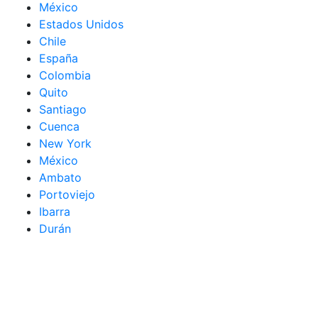
México
Estados Unidos
Chile
España
Colombia
Quito
Santiago
Cuenca
New York
México
Ambato
Portoviejo
Ibarra
Durán