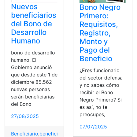
Nuevos
Bono Negro
beneficiarios
Primero:
del Bono de
Requisitos,
Desarrollo
Registro,
Humano
Monto y
Pago del
bono de desarrollo
Beneficio
humano. El
Gobierno anunció
¿Eres funcionario
que desde este 1 de
del sector defensa
diciembre 85.562
y no sabes cómo
nuevas personas
recibir el Bono
serán beneficiarias
Negro Primero? Si
del Bono
es así, no te
preocupes,
27/08/2025
07/07/2025
Beneficiario
,
beneficiario
,
beneficiario del bono
,
benefici