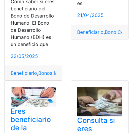
Cómo saber si eres
es
beneficiario del
21/04/2025
Bono de Desarrollo
Humano. El Bono
de Desarrollo
Beneficiario
,
Bono
,
Consul
Humano (BDH) es
un beneficio que
22/05/2025
Beneficiario
,
Bonos MIES
,
Gobierno
,
MIES
,
Pobreza
Eres
beneficiario
Consulta si
de la
eres