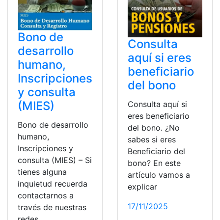
Bono de
Consulta
desarrollo
aquí si eres
humano,
beneficiario
Inscripciones
del bono
y consulta
(MIES)
Consulta aquí si
eres beneficiario
Bono de desarrollo
del bono. ¿No
humano,
sabes si eres
Inscripciones y
Beneficiario del
consulta (MIES) – Si
bono? En este
tienes alguna
artículo vamos a
inquietud recuerda
explicar
contactarnos a
17/11/2025
través de nuestras
redes