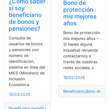
¿Cómo saber
Bono de
si soy
protección
beneficiario
mis mejores
de bonos y
años
pensiones?
Bono de protección
Consulta de
mis mejores años –
usuarios de bonos
Si tienes alguna
y pensiones con
inquietud recuerda
número de
contactarnos a
identificación,
través de nuestras
sistema en línea del
redes sociales, o
MIES (Ministerio de
18/02/2026
Inclusión
Económica
Beneficiario
,
Bono de Pro
19/03/2026
Beneficiario
,
beneficiario de bonos y pensiones
,
benefic