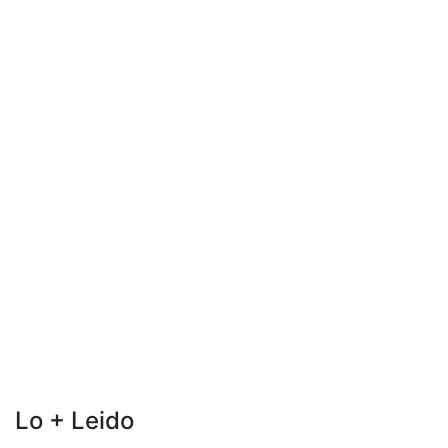
Lo + Leido