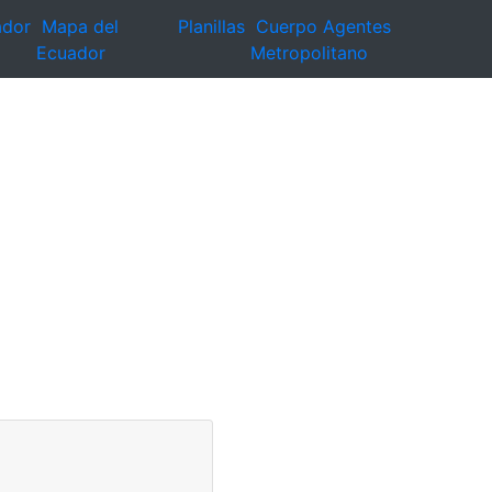
ador
Mapa del
Planillas
Cuerpo Agentes
Ecuador
Metropolitano