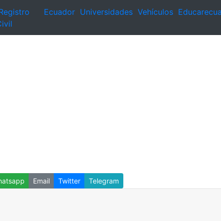
Registro
Ecuador
Universidades
Vehículos
Educarecu
ivil
atsapp
Email
Twitter
Telegram