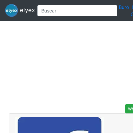
Buró
elyex
C
Wh