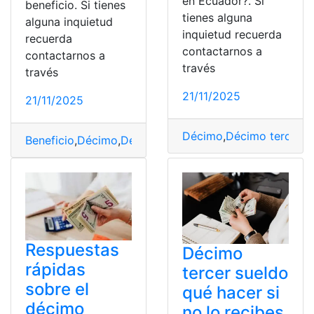
en Ecuador?. Si
beneficio. Si tienes
tienes alguna
alguna inquietud
inquietud recuerda
recuerda
contactarnos a
contactarnos a
través
través
21/11/2025
21/11/2025
Décimo
,
Décimo tercer s
Beneficio
,
Décimo
,
Décimo tercer sueldo
,
mensualizan
,
o
Respuestas
Décimo
rápidas
tercer sueldo
sobre el
qué hacer si
décimo
no lo recibes