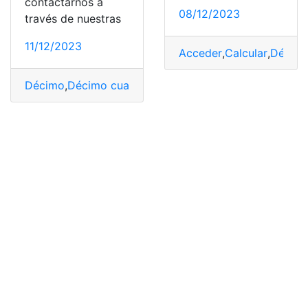
contactarnos a
08/12/2023
través de nuestras
11/12/2023
Acceder
,
Calcular
,
Décim
Décimo
,
Décimo cuarto sueldo
,
Décimo tercer sueldo
,
P