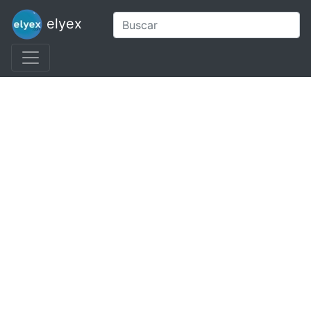
elyex