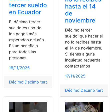
tercer sueldo
hasta el 14
en Ecuador
de
noviembre
El décimo tercer
sueldo es uno de
Décimo tercer
los pagos más
sueldo: qué hacer si
esperados del año.
no lo recibes hasta
Es un beneficio
el 14 de noviembre.
para todas las
Si tienes alguna
personas
inquietud recuerda
contactarnos
18/11/2025
17/11/2025
Décimo
,
Décimo tercer sueldo
,
Ecuador
,
rápidas
,
respue
Décimo
,
Décimo tercer s