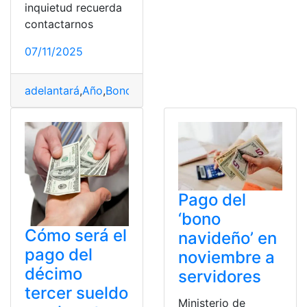
inquietud recuerda
contactarnos
07/11/2025
adelantará
,
Año
,
Bono
,
Décimo
,
Décimo tercer sueldo
,
Em
Pago del
‘bono
Cómo será el
navideño’ en
pago del
noviembre a
décimo
servidores
tercer sueldo
Ministerio de