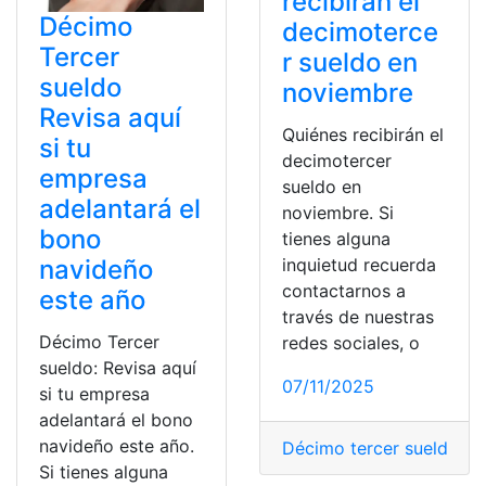
recibirán el
Décimo
decimoterce
Tercer
r sueldo en
sueldo
noviembre
Revisa aquí
Quiénes recibirán el
si tu
decimotercer
empresa
sueldo en
adelantará el
noviembre. Si
bono
tienes alguna
navideño
inquietud recuerda
contactarnos a
este año
través de nuestras
Décimo Tercer
redes sociales, o
sueldo: Revisa aquí
07/11/2025
si tu empresa
adelantará el bono
navideño este año.
Décimo tercer sueldo
,
de
Si tienes alguna