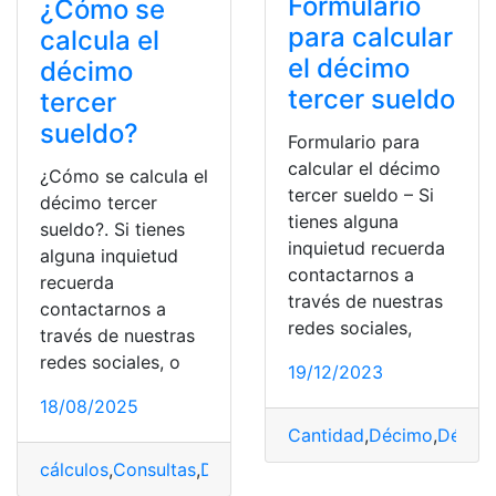
Formulario
¿Cómo se
para calcular
calcula el
el décimo
décimo
tercer sueldo
tercer
sueldo?
Formulario para
calcular el décimo
¿Cómo se calcula el
tercer sueldo – Si
décimo tercer
tienes alguna
sueldo?. Si tienes
inquietud recuerda
alguna inquietud
contactarnos a
recuerda
través de nuestras
contactarnos a
redes sociales,
través de nuestras
redes sociales, o
19/12/2023
18/08/2025
Cantidad
,
Décimo
,
Décimo
cálculos
,
Consultas
,
Décimo tercer sueldo
,
Decimos
,
Ecu