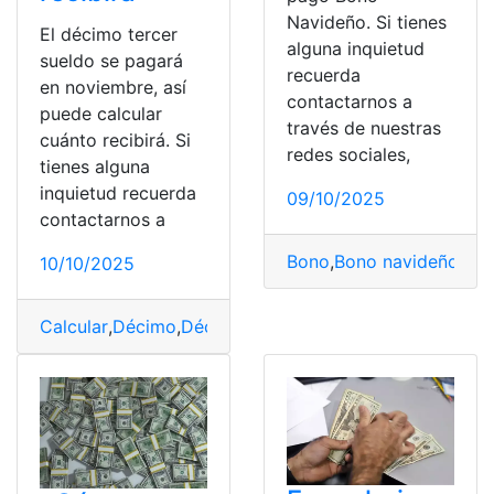
Navideño. Si tienes
El décimo tercer
alguna inquietud
sueldo se pagará
recuerda
en noviembre, así
contactarnos a
puede calcular
través de nuestras
cuánto recibirá. Si
redes sociales,
tienes alguna
inquietud recuerda
09/10/2025
contactarnos a
Bono
,
Bono navideño
,
Cál
10/10/2025
Calcular
,
Décimo
,
Décimo tercer sueldo
,
Noviembre
,
Sue