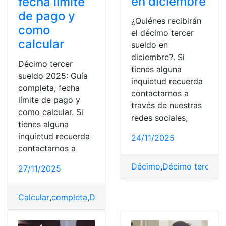
en diciembre
fecha límite
de pago y
¿Quiénes recibirán
como
el décimo tercer
calcular
sueldo en
diciembre?. Si
Décimo tercer
tienes alguna
sueldo 2025: Guía
inquietud recuerda
completa, fecha
contactarnos a
límite de pago y
través de nuestras
como calcular. Si
redes sociales,
tienes alguna
inquietud recuerda
24/11/2025
contactarnos a
Décimo
,
Décimo tercer s
27/11/2025
Calcular
,
completa
,
Décimo
,
Décimo tercer sueldo
,
Fech