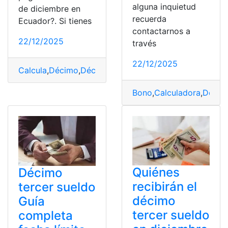
alguna inquietud
de diciembre en
recuerda
Ecuador?. Si tienes
contactarnos a
22/12/2025
través
22/12/2025
Calcula
,
Décimo
,
Décimo tercer sueldo
,
Diciembre
,
Ecua
Bono
,
Calculadora
,
Décim
Quiénes
Décimo
recibirán el
tercer sueldo
décimo
Guía
tercer sueldo
completa