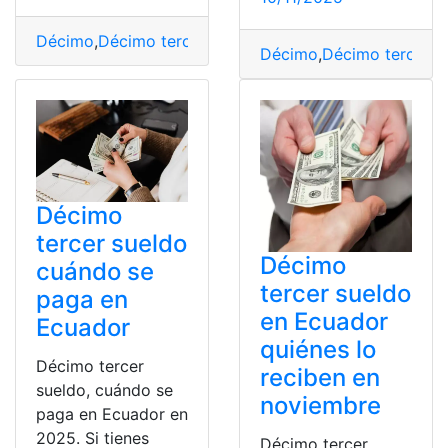
Décimo
,
Décimo tercer sueldo
,
Ecuador
,
pago
,
Sueldo
,
Te
Décimo
,
Décimo tercer s
Décimo
tercer sueldo
Décimo
cuándo se
tercer sueldo
paga en
en Ecuador
Ecuador
quiénes lo
Décimo tercer
reciben en
sueldo, cuándo se
noviembre
paga en Ecuador en
2025. Si tienes
Décimo tercer