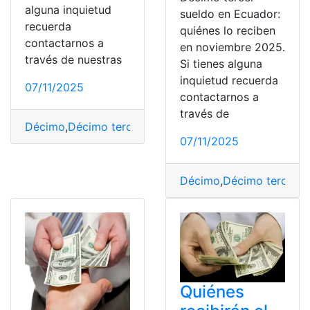
alguna inquietud
sueldo en Ecuador:
recuerda
quiénes lo reciben
contactarnos a
en noviembre 2025.
través de nuestras
Si tienes alguna
inquietud recuerda
07/11/2025
contactarnos a
través de
Décimo
,
Décimo tercer sueldo
,
Ecuador
,
paga
,
Sueldo
,
Te
07/11/2025
Décimo
,
Décimo tercer s
Quiénes