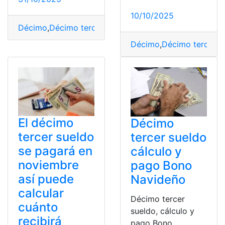
10/10/2025
Décimo
,
Décimo tercer sueldo
,
ministerio
,
pago
,
Reglas
,
Décimo
,
Décimo tercer s
El décimo
Décimo
tercer sueldo
tercer sueldo
se pagará en
cálculo y
noviembre
pago Bono
así puede
Navideño
calcular
Décimo tercer
cuánto
sueldo, cálculo y
recibirá
pago Bono