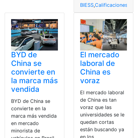
BIESS
,
Calificaciones
,
Ecu
BYD de
El mercado
China se
laboral de
convierte en
China es
la marca más
voraz
vendida
El mercado laboral
de China es tan
BYD de China se
voraz que las
convierte en la
universidades se le
marca más vendida
quedan cortas
en mercado
están buscando ya
minorista de
en los
vehículos en Brasil