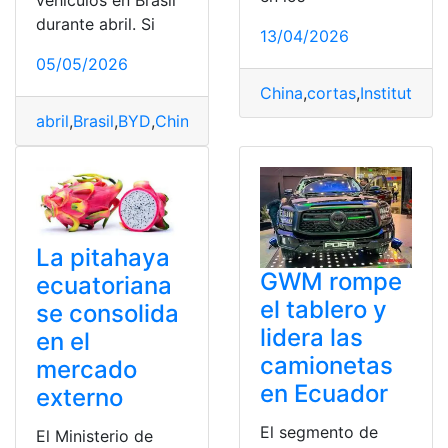
durante abril. Si
13/04/2026
05/05/2026
China
,
cortas
,
Institutos
,
L
abril
,
Brasil
,
BYD
,
China
,
Marca
,
Mercado
,
Minorista
,
Vehícu
La pitahaya
GWM rompe
ecuatoriana
el tablero y
se consolida
lidera las
en el
camionetas
mercado
en Ecuador
externo
El segmento de
El Ministerio de