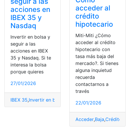
seguir a las
acceder al
acciones en
crédito
IBEX 35 y
hipotecario
Nasdaq
Miti-Miti ¿Cómo
Invertir en bolsa y
acceder al crédito
seguir a las
hipotecario con
acciones en IBEX
tasa más baja del
35 y Nasdaq. Si te
mercado?. Si tienes
interesa la bolsa
alguna inquietud
porque quieres
recuerda
27/01/2026
contactarnos a
través
IBEX 35
,
Invertir en bolsa
,
Mercado bursátil
,
Nasdaq
,
seg
22/01/2026
Acceder
,
Baja
,
Crédito
,
Hi