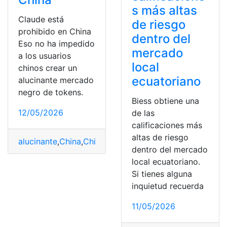
s más altas
Claude está
de riesgo
prohibido en China
dentro del
Eso no ha impedido
mercado
a los usuarios
local
chinos crear un
ecuatoriano
alucinante mercado
negro de tokens.
Biess obtiene una
12/05/2026
de las
calificaciones más
altas de riesgo
alucinante
,
China
,
Chinos
,
Claude
,
Mercado
,
Negro
,
Prohib
dentro del mercado
local ecuatoriano.
Si tienes alguna
inquietud recuerda
11/05/2026