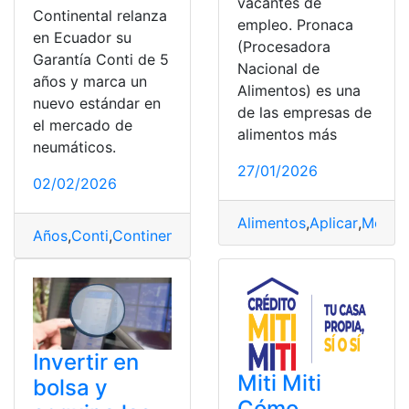
vacantes de
Continental relanza
empleo. Pronaca
en Ecuador su
(Procesadora
Garantía Conti de 5
Nacional de
años y marca un
Alimentos) es una
nuevo estándar en
de las empresas de
el mercado de
alimentos más
neumáticos.
27/01/2026
02/02/2026
Alimentos
,
Aplicar
,
Merca
Años
,
Conti
,
Continental
,
Ecuador
,
Estándar
,
Garantía
,
Ma
Invertir en
Miti Miti
bolsa y
Cómo