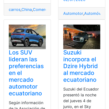
carros
,
China
,
Comercio
,
Ecuatoriano
,
Libre
,
Mercado
,
Tra
Automotor
,
Automóvil
,
Ec
Los SUV
Suzuki
lideran las
incorpora el
preferencias
Dzire Hybrid
en el
al mercado
mercado
ecuatoriano
automotor
Suzuki del Ecuador
ecuatoriano
presentó la noche
del jueves 4 de
Según información
junio, en el Sky
de la Asociación de