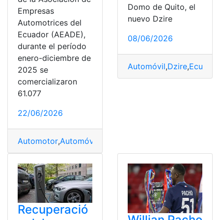
Domo de Quito, el
Empresas
nuevo Dzire
Automotrices del
Ecuador (AEADE),
08/06/2026
durante el período
enero-diciembre de
Automóvil
,
Dzire
,
Ecuator
2025 se
comercializaron
61.077
22/06/2026
Automotor
,
Automóvil
,
Ecuatoriano
,
lideran
,
Mercado
,
pre
Recuperació
Willian Pacho