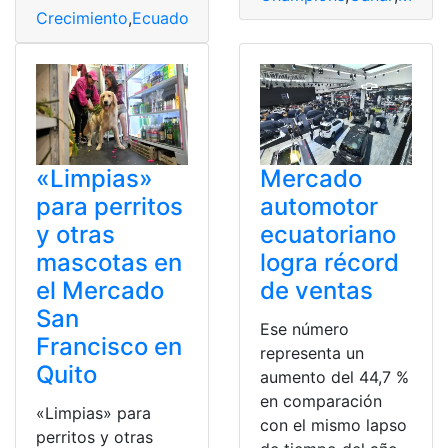
Crecimiento
,
Ecuador
,
Eléctricos
,
histórico
,
Mercado
,
Raz
«Limpias»
Mercado
para perritos
automotor
y otras
ecuatoriano
mascotas en
logra récord
el Mercado
de ventas
San
Ese número
Francisco en
representa un
Quito
aumento del 44,7 %
en comparación
«Limpias» para
con el mismo lapso
perritos y otras