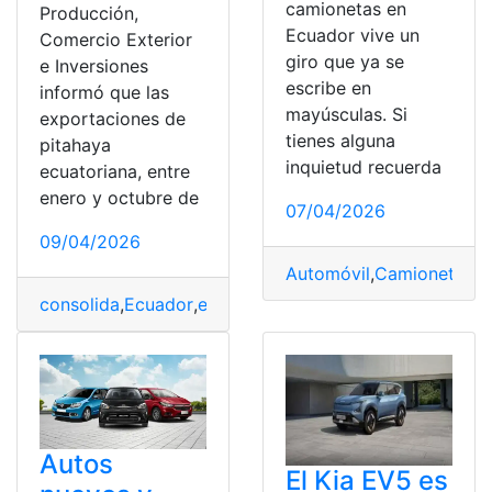
camionetas en
Producción,
Ecuador vive un
Comercio Exterior
giro que ya se
e Inversiones
escribe en
informó que las
mayúsculas. Si
exportaciones de
tienes alguna
pitahaya
inquietud recuerda
ecuatoriana, entre
enero y octubre de
07/04/2026
09/04/2026
Automóvil
,
Camionetas
,
E
consolida
,
Ecuador
,
ecuatoriana
,
Externo
,
Mercado
,
Pitah
Autos
El Kia EV5 es