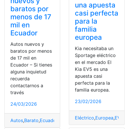
nuevos y
una apuesta
baratos por
casi perfecta
menos de 17
para la
mil en
familia
Ecuador
europea
Autos nuevos y
Kia necesitaba un
baratos por menos
Sportage eléctrico
de 17 mil en
en el mercado El
Ecuador – Si tienes
Kia EV5 es una
alguna inquietud
apuesta casi
recuerda
perfecta para la
contactarnos a
familia europea.
través
23/02/2026
24/03/2026
Eléctrico
,
Europea
,
EV5
,
K
Autos
,
Barato
,
Ecuador
,
Mercado
,
Vehículos