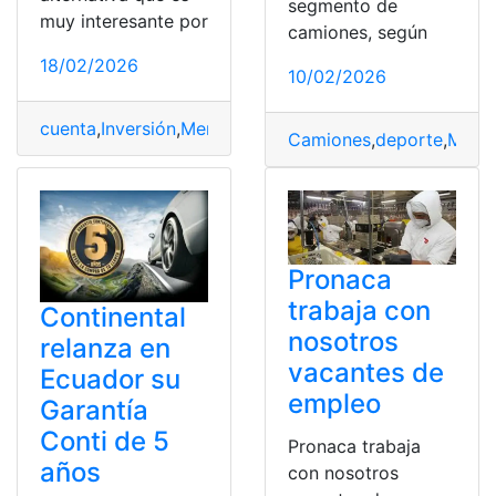
segmento de
muy interesante por
camiones, según
18/02/2026
10/02/2026
cuenta
,
Inversión
,
Mercado
,
Plataforma
,
Rentabilidad
Camiones
,
deporte
,
Merc
Pronaca
trabaja con
Continental
nosotros
relanza en
vacantes de
Ecuador su
empleo
Garantía
Conti de 5
Pronaca trabaja
años
con nosotros