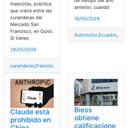
de tiempo del año
mascotas, práctica
anterior, cuando
que crece entre las
curanderas del
18/05/2026
Mercado San
Francisco, en Quito.
Automotor
,
Ecuador
,
Ecua
Si tienes
28/05/2026
curanderas
,
Francisco
,
limpias
,
Mascotas
,
Mercado
,
Perri
Biess
Claude está
obtiene
prohibido en
calificacione
China