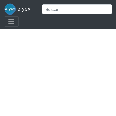
elyex