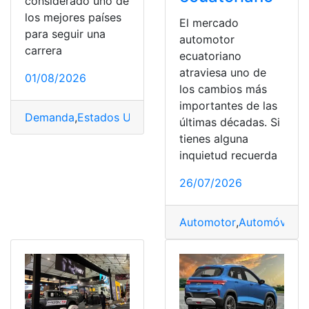
considerado uno de
los mejores países
El mercado
para seguir una
automotor
carrera
ecuatoriano
atraviesa uno de
01/08/2026
los cambios más
importantes de las
Demanda
,
Estados Unidos
,
Ingeniero
,
Mercado
,
Profesió
últimas décadas. Si
tienes alguna
inquietud recuerda
26/07/2026
Automotor
,
Automóvil
,
Ch