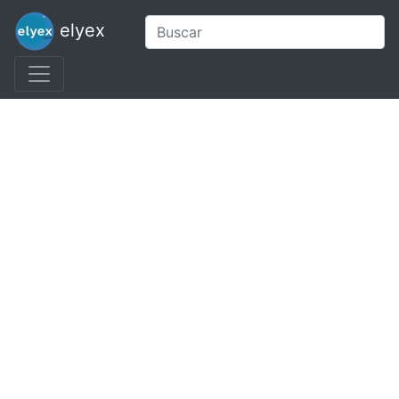
elyex