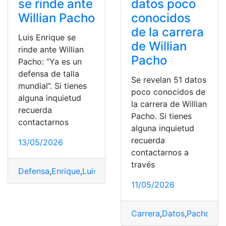
se rinde ante
datos poco
Willian Pacho
conocidos
de la carrera
Luis Enrique se
de Willian
rinde ante Willian
Pacho
Pacho: “Ya es un
defensa de talla
Se revelan 51 datos
mundial”. Si tienes
poco conocidos de
alguna inquietud
la carrera de Willian
recuerda
Pacho. Si tienes
contactarnos
alguna inquietud
recuerda
13/05/2026
contactarnos a
través
Defensa
,
Enrique
,
Luis
,
Mundial
,
Pacho
,
Talla
,
Willian
11/05/2026
Carrera
,
Datos
,
Pacho
,
rev