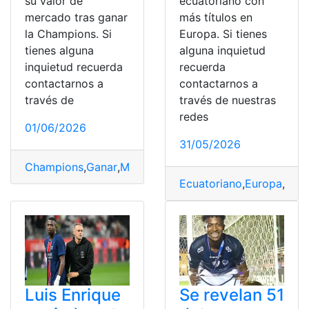
su valor de
ecuatoriano con
mercado tras ganar
más títulos en
la Champions. Si
Europa. Si tienes
tienes alguna
alguna inquietud
inquietud recuerda
recuerda
contactarnos a
contactarnos a
través de
través de nuestras
redes
01/06/2026
31/05/2026
Champions
,
Ganar
,
Mercado
,
Pacho
,
Valor
,
Willian
Ecuatoriano
,
Europa
,
Pac
Luis Enrique
Se revelan 51