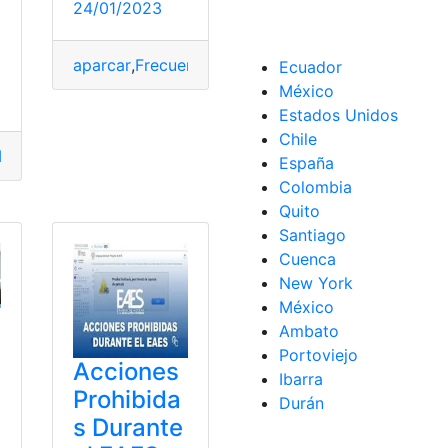
ueta
,
expulsará
,
Madrid
,
Prohibido
24/01/2023
aparcar
,
Frecuencia
,
identificar
,
Prohibido
,
Sancione
Ecuador
México
Estados Unidos
Chile
hibido
,
Quito
,
sanción
España
Colombia
Quito
Santiago
Cuenca
New York
México
Ambato
Portoviejo
Acciones
Ibarra
Prohibida
Durán
s Durante