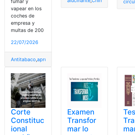
alucinante
,
China
,
Chinos
,
Clau
fumar y
circu
vapear en los
coches de
empresa y
multas de 200
22/07/2026
Antitabaco
,
aprueba
,
Coches
,
Empresa
,
Euros
,
Gobierno
,
Corte
Examen
Tes
Constituc
Transfor
Tra
ional
mar lo
mar