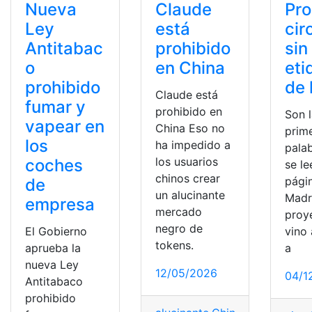
Nueva
Claude
Pro
Ley
está
cir
Antitabac
prohibido
sin
o
en China
eti
prohibido
de 
Claude está
fumar y
prohibido en
Son 
vapear en
China Eso no
prim
los
ha impedido a
pala
los usuarios
coches
se le
chinos crear
pági
de
un alucinante
Madr
empresa
mercado
proy
negro de
El Gobierno
vino 
tokens.
aprueba la
a
nueva Ley
12/05/2026
04/1
Antitabaco
prohibido