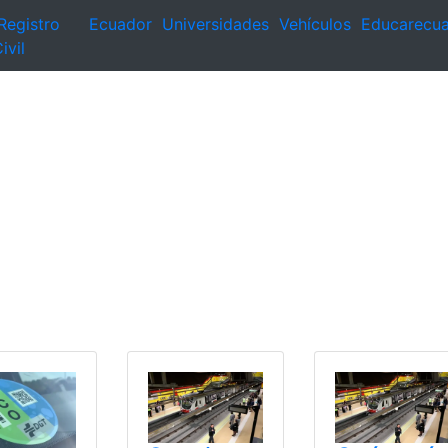
Registro
Ecuador
Universidades
Vehículos
Educarecu
ivil