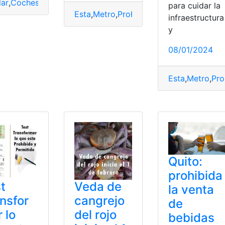
de
,
Mercado
,
Negro
,
Prohibido
,
tokens
,
usuarios
lar
,
Coches
,
contaminantes
,
definitivamente
,
DGT
,
España
,
Etiq
para cuidar la
Esta
,
Metro
,
Prohibido
,
Quito
,
Sanciones
infraestructura
y
08/01/2024
Esta
,
Metro
,
Pro
Ley
,
Multas
,
Prohibido
,
vapear
Quito:
prohibida
t
Veda de
la venta
nsfor
cangrejo
de
 lo
del rojo
bebidas