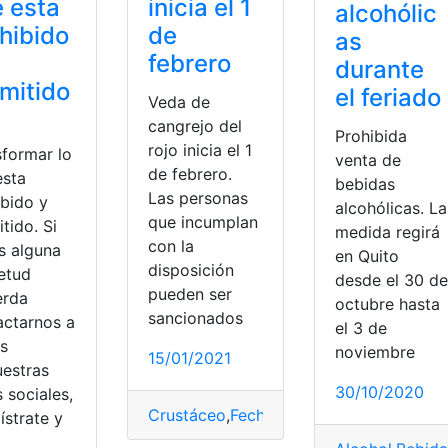
 esta
inicia el 1
alcohólic
hibido
de
as
febrero
durante
mitido
el feriado
Veda de
cangrejo del
Prohibida
rojo inicia el 1
sformar lo
venta de
de febrero.
esta
bebidas
Las personas
ibido y
alcohólicas. La
que incumplan
tido. Si
medida regirá
con la
s alguna
en Quito
disposición
ietud
desde el 30 de
pueden ser
erda
octubre hasta
sancionados
actarnos a
el 3 de
és
noviembre
15/01/2021
uestras
30/10/2020
 sociales,
Crustáceo
,
Fechas
,
Prohibido
,
Veda de Ca
ístrate y