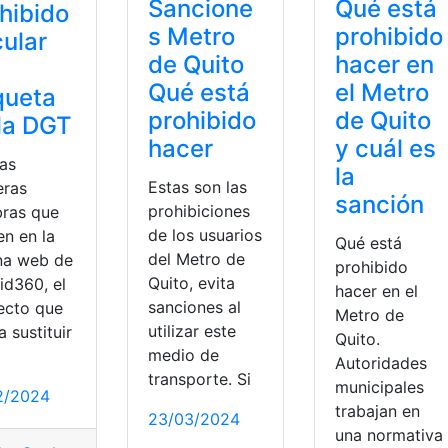
Sancione
Qué está
hibido
s Metro
prohibido
cular
de Quito
hacer en
Qué está
el Metro
queta
prohibido
de Quito
la DGT
hacer
y cuál es
las
la
Estas son las
eras
sanción
prohibiciones
bras que
de los usuarios
en en la
Qué está
del Metro de
na web de
prohibido
Quito, evita
id360, el
hacer en el
sanciones al
ecto que
Metro de
utilizar este
a sustituir
Quito.
medio de
Autoridades
transporte. Si
municipales
2/2024
trabajan en
23/03/2024
una normativa