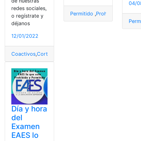
de nuestras
04/0
redes sociales,
Permitido
,
Prohibido
,
SENESC
o regístrate y
Perm
déjanos
12/01/2022
Coactivos
,
Corte Constitucional
,
Embargo
,
Jubilares
,
Pe
Día y hora
del
Examen
EAES lo