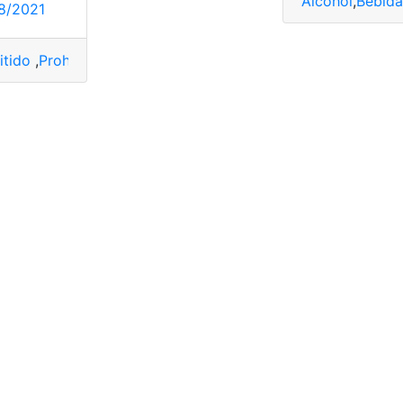
Alcohol
,
Bebida
8/2021
YT
,
Test
,
Transformar
itido
,
Prohibido
,
Test
,
Transformar
,
Universidad
nsiones
,
Prohibido