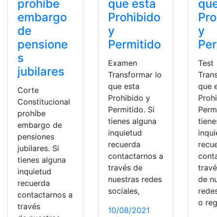
prohíbe
que esta
que
embargo
Prohibido
Pro
de
y
y
pensione
Permitido
Per
s
Examen
Test
jubilares
Transformar lo
Tran
que esta
que 
Corte
Prohibido y
Proh
Constitucional
Permitido. Si
Permi
prohíbe
tienes alguna
tiene
embargo de
inquietud
inqu
pensiones
recuerda
recu
jubilares. Si
contactarnos a
cont
tienes alguna
través de
trav
inquietud
nuestras redes
de n
recuerda
sociales,
redes
contactarnos a
o reg
través
10/08/2021