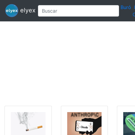
Buró
elyex
C