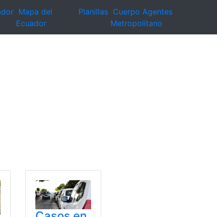
ador
Mapa del
Planillas
Cuerpo Agentes
Ecuador
Metropolitano
Casos en