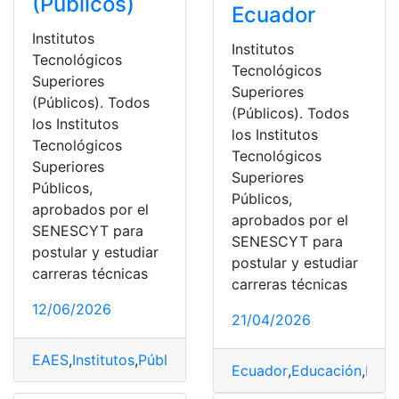
(Públicos)
Ecuador
Institutos
Institutos
Tecnológicos
Tecnológicos
Superiores
Superiores
(Públicos). Todos
(Públicos). Todos
los Institutos
los Institutos
Tecnológicos
Tecnológicos
Superiores
Superiores
Públicos,
Públicos,
aprobados por el
aprobados por el
SENESCYT para
SENESCYT para
postular y estudiar
postular y estudiar
carreras técnicas
carreras técnicas
12/06/2026
21/04/2026
EAES
,
Institutos
,
Públicos
,
Superiores
,
Tecnológicos
Ecuador
,
Educación
,
Herr