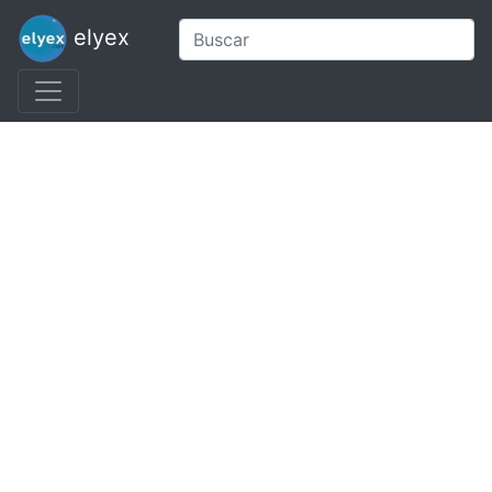
elyex