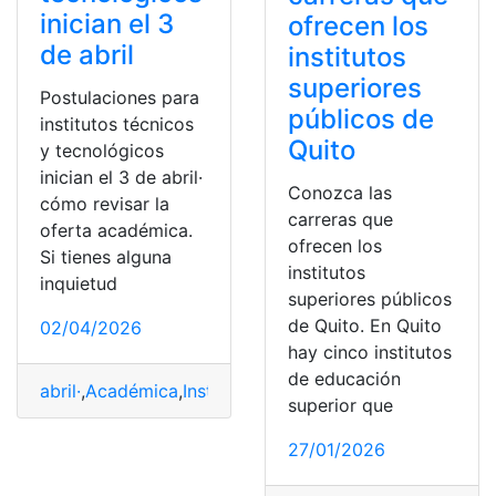
inician el 3
ofrecen los
de abril
institutos
superiores
Postulaciones para
públicos de
institutos técnicos
Quito
y tecnológicos
inician el 3 de abril·
Conozca las
cómo revisar la
carreras que
oferta académica.
ofrecen los
Si tienes alguna
institutos
inquietud
superiores públicos
de Quito. En Quito
02/04/2026
hay cinco institutos
de educación
abril·
,
Académica
,
Institutos
,
Oferta
,
postulaciones
,
técni
superior que
27/01/2026