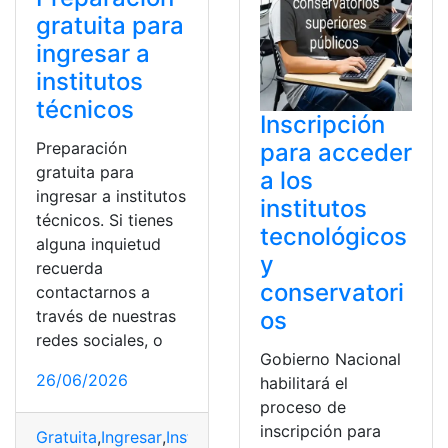
gratuita para
ingresar a
institutos
técnicos
Inscripción
para acceder
Preparación
gratuita para
a los
ingresar a institutos
institutos
técnicos. Si tienes
tecnológicos
alguna inquietud
y
recuerda
conservatori
contactarnos a
os
través de nuestras
redes sociales, o
Gobierno Nacional
26/06/2026
habilitará el
proceso de
inscripción para
Gratuita
,
Ingresar
,
Institutos
,
Preparación
,
técnicos