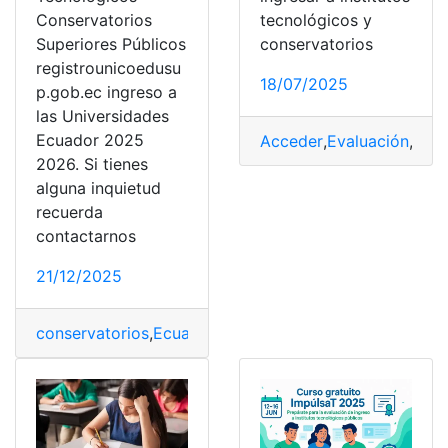
tecnológicos y
Conservatorios
conservatorios
Superiores Públicos
registrounicoedusu
18/07/2025
p.gob.ec ingreso a
las Universidades
Ecuador 2025
Acceder
,
Evaluación
,
Insti
2026. Si tienes
alguna inquietud
recuerda
contactarnos
21/12/2025
conservatorios
,
Ecuador
,
Ingreso
,
Inscripciones
,
Instituto