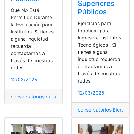
Superiores
Qué No Está
Públicos
Permitido Durante
Ejercicios para
la Evaluación para
Practicar para
Institutos. Si tienes
Ingreso a Institutos
alguna inquietud
Tecnológicos . Si
recuerda
tienes alguna
contactarnos a
inquietud recuerda
través de nuestras
contactarnos a
redes
través de nuestras
12/03/2025
redes
12/03/2025
conservatorios
,
durante
,
Esta
,
Evaluación
,
Institutos
,
no
,
P
conservatorios
,
Ejercicio