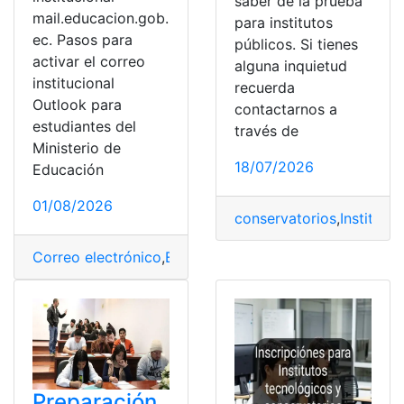
saber de la prueba
mail.educacion.gob.
para institutos
ec. Pasos para
públicos. Si tienes
activar el correo
alguna inquietud
institucional
recuerda
Outlook para
contactarnos a
estudiantes del
través de
Ministerio de
18/07/2026
Educación
01/08/2026
conservatorios
,
Institutos
Correo electrónico
,
Educación
,
Instituciones
,
Institucio
Preparación