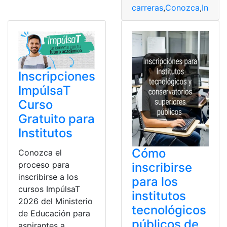
carreras
,
Conozca
,
Institu
Inscripciones
ImpúlsaT
Curso
Gratuito para
Institutos
Cómo
Conozca el
proceso para
inscribirse
inscribirse a los
para los
cursos ImpúlsaT
institutos
2026 del Ministerio
tecnológicos
de Educación para
públicos de
aspirantes a