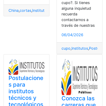
cupo?. Si tienes
alguna inquietud
China
,
cortas
,
Institutos
,
Laboral
,
Mercado
,
Universidade
recuerda
contactarnos a
través de nuestras
06/04/2026
cupo
,
Institutos
,
Postulaci
Postulacione
s para
institutos
técnicos y
Conozca las
tecnológicos
carreras que