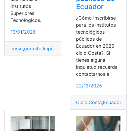
Ecuador
Institutos
Superiores
¿Cómo inscribirse
Tecnológicos.
para los institutos
13/01/2026
tecnológicos
públicos de
Ecuador en 2026
curso
,
gratuito
,
ImpúlsaT
,
Inscripciones
,
Institutos
ciclo Costa?. Si
tienes alguna
inquietud recuerda
contactarnos a
22/12/2025
Ciclo
,
Costa
,
Ecuador
,
Insc