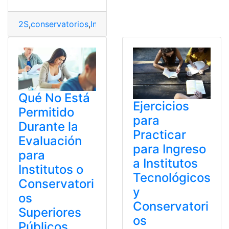
2S
,
conservatorios
,
Inscripciones
,
Institutos
,
Públicos
,
Sup
Qué No Está
Ejercicios
Permitido
para
Durante la
Practicar
Evaluación
para Ingreso
para
a Institutos
Institutos o
Tecnológicos
Conservatori
y
os
Conservatori
Superiores
os
Públicos