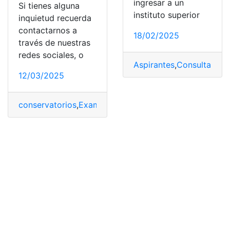
ingresar a un
Si tienes alguna
instituto superior
inquietud recuerda
contactarnos a
18/02/2025
través de nuestras
redes sociales, o
Aspirantes
,
Consulta
,
Eval
12/03/2025
conservatorios
,
Examen
,
Ingreso
,
Institutos
,
Públicos
,
Rep