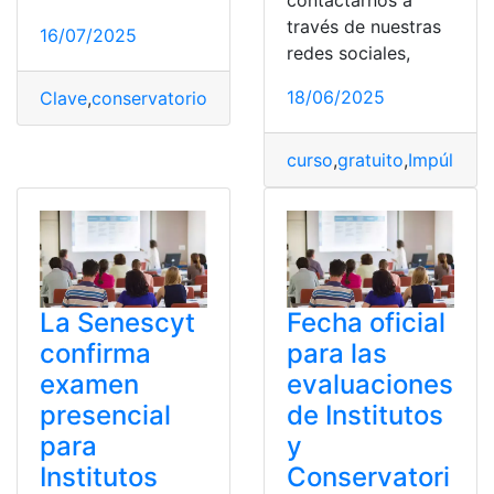
contactarnos a
través de nuestras
16/07/2025
redes sociales,
18/06/2025
Clave
,
conservatorios
,
Examen
,
Fechas
,
Institutos
,
Oficial
curso
,
gratuito
,
ImpúlsaT
,
La Senescyt
Fecha oficial
confirma
para las
examen
evaluaciones
presencial
de Institutos
para
y
Institutos
Conservatori