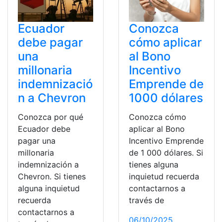
Ecuador
Conozca
debe pagar
cómo aplicar
una
al Bono
millonaria
Incentivo
indemnizació
Emprende de
n a Chevron
1000 dólares
Conozca por qué
Conozca cómo
Ecuador debe
aplicar al Bono
pagar una
Incentivo Emprende
millonaria
de 1 000 dólares. Si
indemnización a
tienes alguna
Chevron. Si tienes
inquietud recuerda
alguna inquietud
contactarnos a
recuerda
través de
contactarnos a
06/10/2025