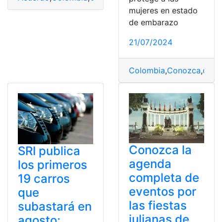
mujeres en estado
de embarazo
21/07/2024
Colombia
,
Conozca
,
desp
Conozca la
SRI publica
agenda
los primeros
completa de
19 carros
eventos por
que
las fiestas
subastará en
julianas de
agosto;