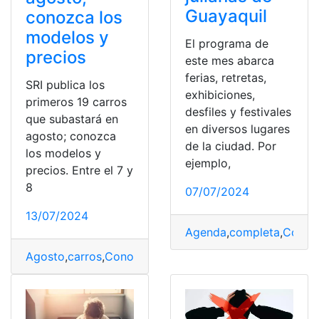
Guayaquil
conozca los
modelos y
El programa de
precios
este mes abarca
ferias, retretas,
SRI publica los
exhibiciones,
primeros 19 carros
desfiles y festivales
que subastará en
en diversos lugares
agosto; conozca
de la ciudad. Por
los modelos y
ejemplo,
precios. Entre el 7 y
8
07/07/2024
13/07/2024
Agenda
,
completa
,
Conoz
Agosto
,
carros
,
Conozca
,
Modelos
,
Precios
,
Primeros
,
Púb