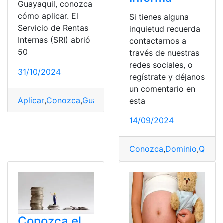
Guayaquil, conozca
cómo aplicar. El
Si tienes alguna
Servicio de Rentas
inquietud recuerda
Internas (SRI) abrió
contactarnos a
50
través de nuestras
redes sociales, o
31/10/2024
regístrate y déjanos
un comentario en
Aplicar
,
Conozca
,
Guayaquil
,
Quito
,
SRI
,
Vacantes
esta
14/09/2024
Conozca
,
Dominio
,
Quito
,
Conozca el