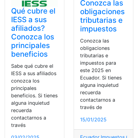
Conozca las
Qué cubre el
obligaciones
IESS a sus
tributarias e
afiliados?
impuestos
Conozca los
Conozca las
principales
obligaciones
beneficios
tributarias e
impuestos para
Sabe qué cubre el
este 2025 en
IESS a sus afiliados
Ecuador. Si tienes
conozca los
alguna inquietud
principales
recuerda
beneficios. Si tienes
contactarnos a
alguna inquietud
través de
recuerda
contactarnos a
15/01/2025
través
Ecuador
,
Impuestos
,
Obli
03/02/2025