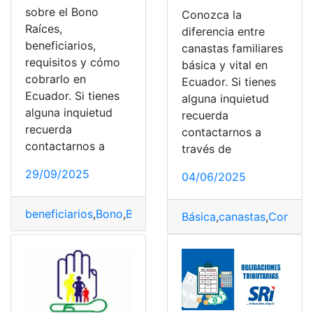
sobre el Bono
Conozca la
Raíces,
diferencia entre
beneficiarios,
canastas familiares
requisitos y cómo
básica y vital en
cobrarlo en
Ecuador. Si tienes
Ecuador. Si tienes
alguna inquietud
alguna inquietud
recuerda
recuerda
contactarnos a
contactarnos a
través de
29/09/2025
04/06/2025
beneficiarios
,
Bono
,
Bono Raíces
,
Ecuador
,
Raíces
,
Requis
Básica
,
canastas
,
Conozc