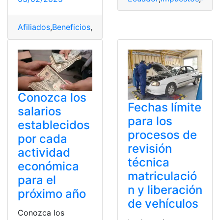
Afiliados
,
Beneficios
,
Comercio
,
Conozca
,
Cubre
,
IESS
,
pr
Conozca los
Fechas límite
salarios
para los
establecidos
procesos de
por cada
revisión
actividad
técnica
económica
matriculació
para el
n y liberación
próximo año
de vehículos
Conozca los