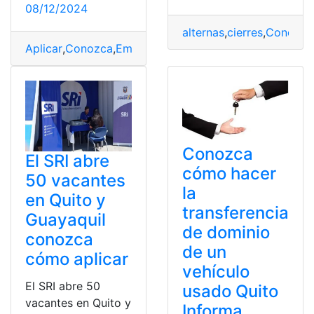
08/12/2024
alternas
,
cierres
,
Conozca
Aplicar
,
Conozca
,
Embajada
,
Empleo
,
Estados
,
FM
,
Guayaq
Conozca
El SRI abre
cómo hacer
50 vacantes
la
en Quito y
transferencia
Guayaquil
de dominio
conozca
de un
cómo aplicar
vehículo
El SRI abre 50
usado Quito
vacantes en Quito y
Informa