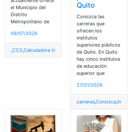
actualmente ofrece
Quito
el Municipio del
Distrito
Conozca las
Metropolitano de
carreras que
ofrecen los
09/07/2026
institutos
superiores públicos
_CC2
,
Calculadora tributaria
,
cálculos
,
Consultas
,
Ecuado
de Quito. En Quito
hay cinco institutos
de educación
superior que
27/01/2026
carreras
,
Conozca
,
Institu