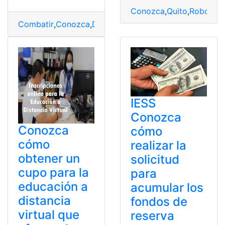
Conozca
,
Quito
,
Robos
,
Se
Combatir
,
Conozca
,
Directo
,
Ecuador
,
Frutas
,
Gripe
,
Mejo
IESS
Conozca
Conozca
cómo
cómo
realizar la
obtener un
solicitud
cupo para la
para
educación a
acumular los
distancia
fondos de
virtual que
reserva