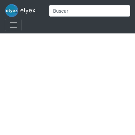
elyex