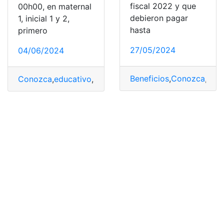
fiscal 2022 y que
00h00, en maternal
debieron pagar
1, inicial 1 y 2,
hasta
primero
27/05/2024
04/06/2024
Beneficios
,
Conozca
,
Muni
Conozca
,
educativo
,
Escolares
,
Grados
,
Informa
,
Inscribir