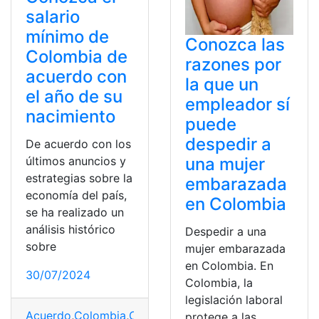
salario
mínimo de
Conozca las
Colombia de
razones por
acuerdo con
la que un
el año de su
empleador sí
nacimiento
puede
despedir a
De acuerdo con los
una mujer
últimos anuncios y
estrategias sobre la
embarazada
economía del país,
en Colombia
se ha realizado un
análisis histórico
Despedir a una
sobre
mujer embarazada
en Colombia. En
30/07/2024
Colombia, la
legislación laboral
Acuerdo
,
Colombia
,
Conozca
,
Mínimo
,
Nacimiento
,
Salari
protege a las