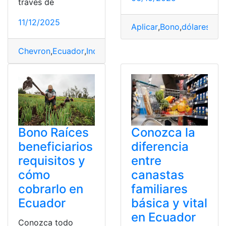
través de
11/12/2025
Aplicar
,
Bono
,
dólares
,
Em
Chevron
,
Ecuador
,
Indemnización
,
millonaria
,
pagar
Bono Raíces
Conozca la
beneficiarios
diferencia
requisitos y
entre
cómo
canastas
cobrarlo en
familiares
Ecuador
básica y vital
en Ecuador
Conozca todo