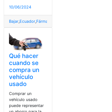
10/06/2024
Bajar
,
Ecuador
,
Fármaco
,
Ozempic
,
País
,
Peso
,
polémico
,
u
Qué hacer
cuando se
compra un
vehículo
usado
Comprar un
vehículo usado
puede representar
un ahorro para la