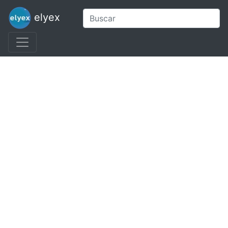
elyex