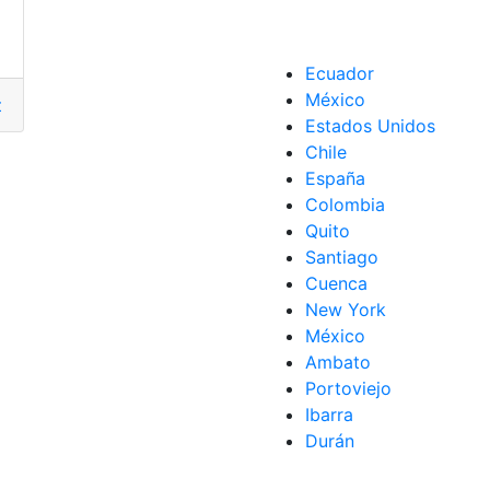
Ecuador
México
bre
,
IESS
,
Laborales
,
Seguro
Estados Unidos
Chile
España
Colombia
SS
,
Muerte
,
pensionista
Quito
Santiago
Cuenca
New York
México
Ambato
Portoviejo
Ibarra
Durán