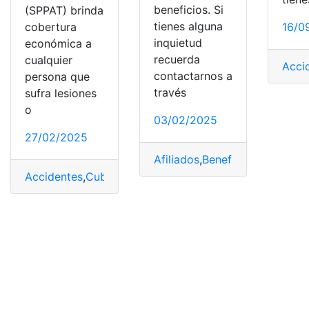
beneficios. Si
(SPPAT) brinda
tienes alguna
cobertura
16/0
inquietud
económica a
recuerda
cualquier
Acci
contactarnos a
persona que
través
sufra lesiones
o
03/02/2025
27/02/2025
Afiliados
,
Beneficios
,
Comerci
Accidentes
,
Cubre
,
Entretenimiento
,
Fallecidos
,
Familias
,