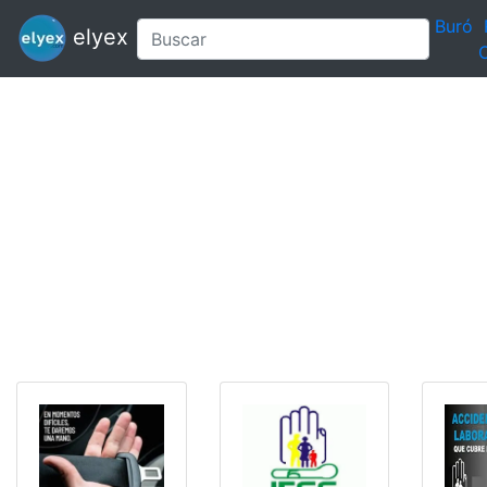
Buró
elyex
C