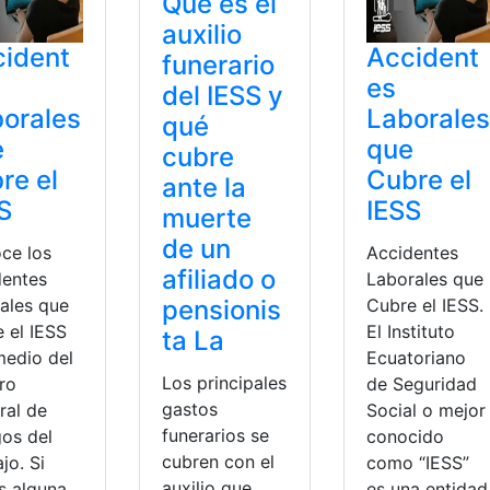
Qué es el
auxilio
ident
Accident
funerario
es
del IESS y
orales
Laborales
qué
e
que
cubre
re el
Cubre el
ante la
S
IESS
muerte
de un
ce los
Accidentes
afiliado o
dentes
Laborales que
rales que
Cubre el IESS.
pensionis
 el IESS
El Instituto
ta La
medio del
Ecuatoriano
Los principales
ro
de Seguridad
gastos
ral de
Social o mejor
funerarios se
gos del
conocido
cubren con el
jo. Si
como “IESS”
auxilio que
s alguna
es una entidad