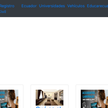
Registro
Ecuador
Universidades
Vehículos
Educarecu
ivil