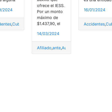
ofrece el IESS.
9/2024
16/01/2024
Por un monto
máximo de
$1.437,90, el
dentes
,
Cubre
,
IESS
,
Laborales
Accidentes
,
Cu
14/03/2024
Afiliado
,
ante
,
Auxilio
,
Cubre
,
funerario
,
IE
o
,
Conozca
,
Cubre
,
IESS
,
principales
,
sabe
SPPAT