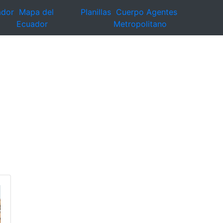
ador
Mapa del
Planillas
Cuerpo Agentes
Ecuador
Metropolitano