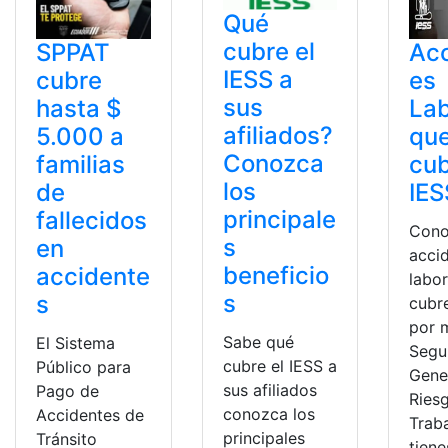
Qué
cubre el
SPPAT
Acc
IESS a
cubre
es
sus
hasta $
Lab
afiliados?
5.000 a
qu
Conozca
familias
cub
los
de
IES
principale
fallecidos
Cono
s
en
acci
beneficio
accidente
labo
s
s
cubre
por 
Sabe qué
El Sistema
Segu
cubre el IESS a
Público para
Gene
sus afiliados
Pago de
Ries
conozca los
Accidentes de
Traba
principales
Tránsito
tiene