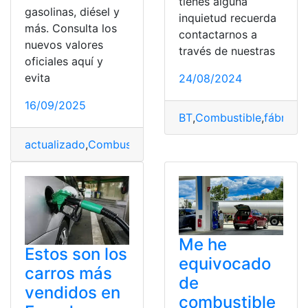
tienes alguna
gasolinas, diésel y
inquietud recuerda
más. Consulta los
contactarnos a
nuevos valores
través de nuestras
oficiales aquí y
evita
24/08/2024
16/09/2025
BT
,
Combustible
,
fábrica
,
f
actualizado
,
Combustible
,
consultar
,
Precio
Me he
Estos son los
equivocado
carros más
de
vendidos en
combustible