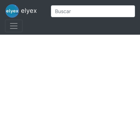
elyex