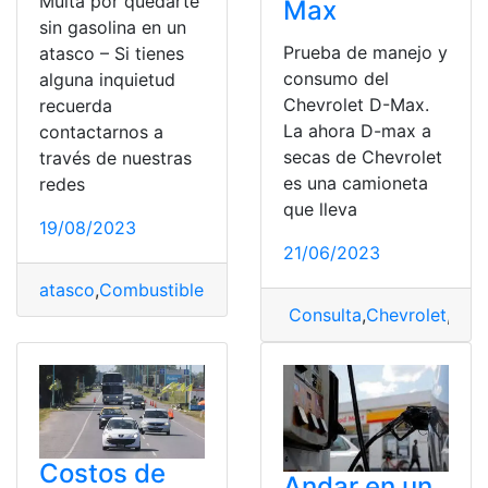
Multa por quedarte
Max
sin gasolina en un
Prueba de manejo y
atasco – Si tienes
consumo del
alguna inquietud
Chevrolet D-Max.
recuerda
La ahora D-max a
contactarnos a
secas de Chevrolet
través de nuestras
es una camioneta
redes
que lleva
19/08/2023
21/06/2023
atasco
,
Combustible
,
España
,
Gasolina
,
Multas
,
Planificar
Consulta
,
Chevrolet
,
Che
Costos de
Andar en un