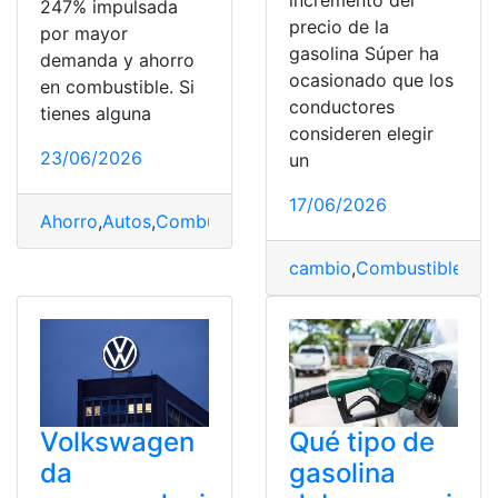
247% impulsada
precio de la
por mayor
gasolina Súper ha
demanda y ahorro
ocasionado que los
en combustible. Si
conductores
tienes alguna
consideren elegir
23/06/2026
un
17/06/2026
Ahorro
,
Autos
,
Combustible
,
Demanda
,
Ecuador
,
Eléctric
cambio
,
Combustibles
,
Co
Volkswagen
Qué tipo de
da
gasolina