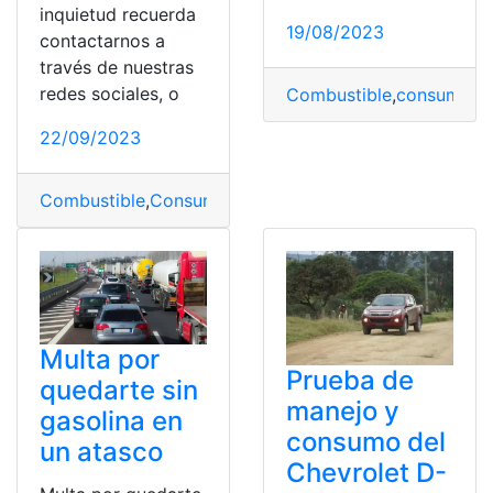
inquietud recuerda
19/08/2023
contactarnos a
través de nuestras
redes sociales, o
Combustible
,
consumo de
22/09/2023
Combustible
,
Consumo
,
economía
,
Estrategias
,
Gasolina
Multa por
Prueba de
quedarte sin
manejo y
gasolina en
consumo del
un atasco
Chevrolet D-