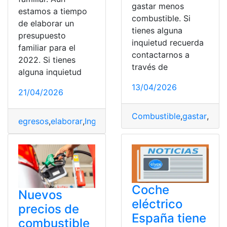
gastar menos
estamos a tiempo
combustible. Si
de elaborar un
tienes alguna
presupuesto
inquietud recuerda
familiar para el
contactarnos a
2022. Si tienes
través de
alguna inquietud
13/04/2026
21/04/2026
Combustible
,
gastar
,
impo
egresos
,
elaborar
,
Ingresos
,
Movilización
,
Planificación
,
p
Coche
Nuevos
eléctrico
precios de
España tiene
combustible