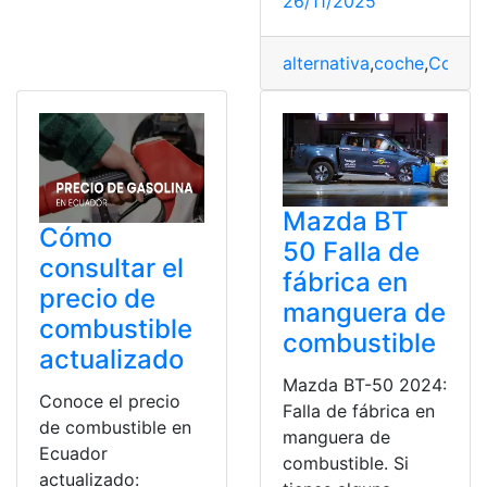
26/11/2025
alternativa
,
coche
,
Combus
Mazda BT
Cómo
50 Falla de
consultar el
fábrica en
precio de
manguera de
combustible
combustible
actualizado
Mazda BT-50 2024:
Conoce el precio
Falla de fábrica en
de combustible en
manguera de
Ecuador
combustible. Si
actualizado: