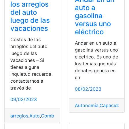
los arreglos
auto a
del auto
gasolina
luego de las
versus uno
vacaciones
eléctrico
Costos de los
Andar en un auto a
arreglos del auto
gasolina versus uno
luego de las
eléctrico. Es uno de
vacaciones – Si
los temas que más
tienes alguna
debates genera en
inquietud recuerda
un
contactarnos a
través de
08/02/2023
09/02/2023
Autonomía
,
Capacidad
,
C
arreglos
,
Auto
,
Combustible
,
costos
,
Vacaciones