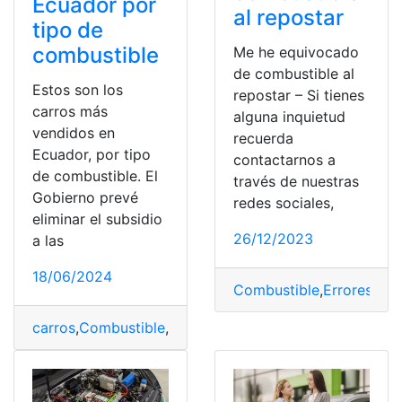
Ecuador por
al repostar
tipo de
combustible
Me he equivocado
de combustible al
Estos son los
repostar – Si tienes
carros más
alguna inquietud
vendidos en
recuerda
Ecuador, por tipo
contactarnos a
de combustible. El
través de nuestras
Gobierno prevé
redes sociales,
eliminar el subsidio
26/12/2023
a las
18/06/2024
Combustible
,
Errores
,
Esp
carros
,
Combustible
,
Ecuador
,
tipo
,
vendidos