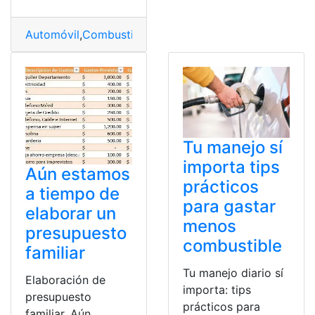
Automóvil
,
Combustible
,
comparte
,
Consumo
,
Ecuador
,
R
Tu manejo sí
importa tips
Aún estamos
prácticos
a tiempo de
para gastar
elaborar un
menos
presupuesto
combustible
familiar
Tu manejo diario sí
Elaboración de
importa: tips
presupuesto
prácticos para
familiar. Aún