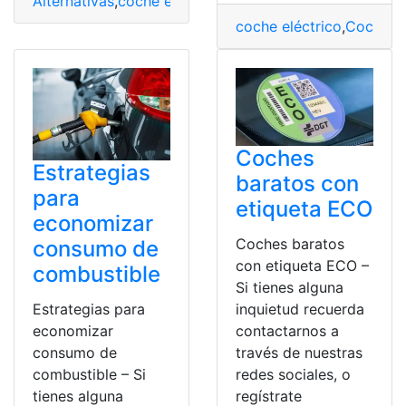
Alternativas
,
coche eléctrico
,
Coches
,
Combustible
,
Com
coche eléctrico
,
Coches
,
Coches
Estrategias
baratos con
para
etiqueta ECO
economizar
Coches baratos
consumo de
con etiqueta ECO –
combustible
Si tienes alguna
Estrategias para
inquietud recuerda
economizar
contactarnos a
consumo de
través de nuestras
combustible – Si
redes sociales, o
tienes alguna
regístrate