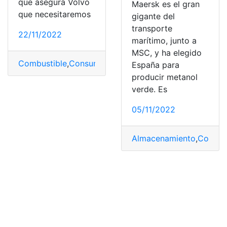
que asegura Volvo
Maersk es el gran
que necesitaremos
gigante del
transporte
22/11/2022
marítimo, junto a
MSC, y ha elegido
Combustible
,
Consumo
,
Fabricantes
,
Marca
,
Vehículo
España para
producir metanol
verde. Es
05/11/2022
Almacenamiento
,
Combus