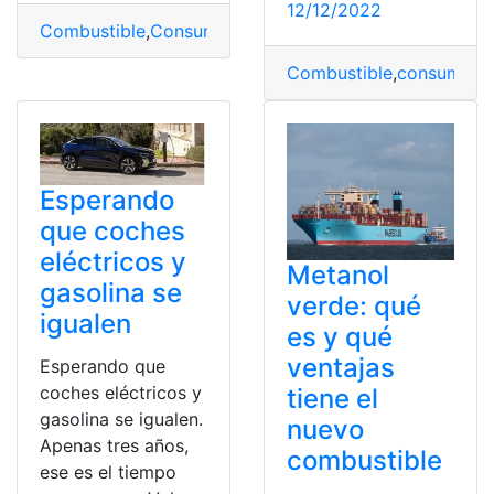
12/12/2022
Combustible
,
Consumo
,
Motor
,
Sistema
,
Vehículo
Combustible
,
consumo de
Esperando
que coches
eléctricos y
Metanol
gasolina se
verde: qué
igualen
es y qué
ventajas
Esperando que
coches eléctricos y
tiene el
gasolina se igualen.
nuevo
Apenas tres años,
combustible
ese es el tiempo