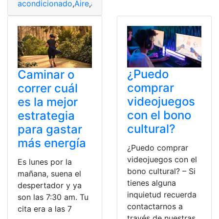
acondicionado
,
Aire
,
arquitecto
,
casa
,
enfriar
,
Euro
,
gastar
¿Puedo
Caminar o
comprar
correr cuál
videojuegos
es la mejor
con el bono
estrategia
cultural?
para gastar
más energía
¿Puedo comprar
videojuegos con el
Es lunes por la
bono cultural? – Si
mañana, suena el
tienes alguna
despertador y ya
inquietud recuerda
son las 7:30 am. Tu
contactarnos a
cita era a las 7
través de nuestras