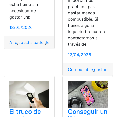
importa: tips
eche humo sin
prácticos para
necesidad de
gastar menos
gastar una
combustible. Si
tienes alguna
18/05/2026
inquietud recuerda
contactarnos a
Aire
,
cpu
,
disipador
,
Elegir
,
Fortuna
,
gastar
,
Humo
,
líquida
,
través de
13/04/2026
Combustible
,
gastar
,
impo
El truco de
Conseguir un