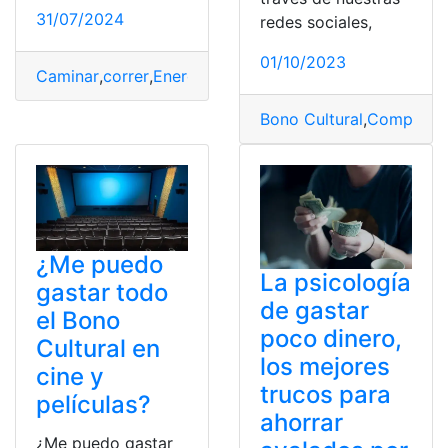
31/07/2024
redes sociales,
01/10/2023
Caminar
,
correr
,
Energía
,
Estrategia
,
gastar
,
mejor
Bono Cultural
,
Comprar
,
E
¿Me puedo
La psicología
gastar todo
de gastar
el Bono
poco dinero,
Cultural en
los mejores
cine y
trucos para
películas?
ahorrar
¿Me puedo gastar