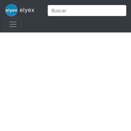
elyex