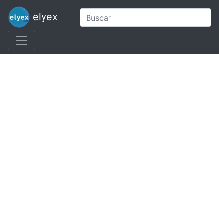
elyex