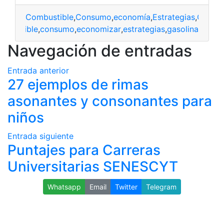
Combustible
,
Consumo
,
economía
,
Estrategias
,
Gasoli
mbustible
,
consumo
,
economizar
,
estrategias
,
gasolina
Navegación de entradas
Entrada anterior
27 ejemplos de rimas
asonantes y consonantes para
niños
Entrada siguiente
Puntajes para Carreras
Universitarias SENESCYT
Whatsapp
Email
Twitter
Telegram