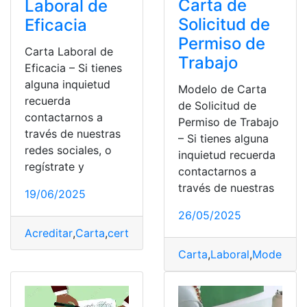
Carta de
Laboral de
Solicitud de
Eficacia
Permiso de
Carta Laboral de
Trabajo
Eficacia – Si tienes
alguna inquietud
Modelo de Carta
recuerda
de Solicitud de
contactarnos a
Permiso de Trabajo
través de nuestras
– Si tienes alguna
redes sociales, o
inquietud recuerda
regístrate y
contactarnos a
través de nuestras
19/06/2025
26/05/2025
Acreditar
,
Carta
,
certificado
,
Laboral
,
trabajador
Carta
,
Laboral
,
Modelo
,
pe