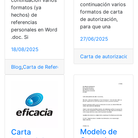
continuación varios
continuación varios
formatos (ya
formatos de carta
hechos) de
de autorización,
referencias
para que una
personales en Word
.doc. Si
27/06/2025
18/08/2025
Carta de autorización
,
D
Blog
,
Carta de Referencia
,
Herramientas Ecuador
,
top2
,
Modelo de
Carta