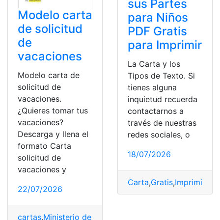
sus Partes
Modelo carta
para Niños
de solicitud
PDF Gratis
de
para Imprimir
vacaciones
La Carta y los
Modelo carta de
Tipos de Texto. Si
solicitud de
tienes alguna
vacaciones.
inquietud recuerda
¿Quieres tomar tus
contactarnos a
vacaciones?
través de nuestras
Descarga y llena el
redes sociales, o
formato Carta
18/07/2026
solicitud de
vacaciones y
Carta
,
Gratis
,
Imprimir
,
Niñ
22/07/2026
cartas
,
Ministerio de Trabajo
,
Modelo
,
Tecnología
,
Traba