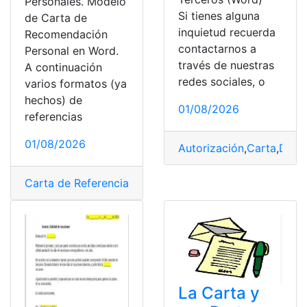
Personales. Modelo
Si tienes alguna
de Carta de
inquietud recuerda
Recomendación
contactarnos a
Personal en Word.
través de nuestras
A continuación
redes sociales, o
varios formatos (ya
hechos) de
01/08/2026
referencias
01/08/2026
Autorización
,
Carta
,
Docu
Carta de Referencia
,
Modelo
,
Personal
,
Recomendacion
La Carta y