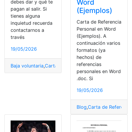
Word
debes dar y qué te
pagan al salir. Si
(Ejemplos)
tienes alguna
Carta de Referencia
inquietud recuerda
Personal en Word
contactarnos a
(Ejemplos). A
través
continuación varios
19/05/2026
formatos (ya
hechos) de
referencias
Baja voluntaria
,
Carta
,
España
,
Finiquito
,
SEPE
personales en Word
.doc. Si
19/05/2026
Blog
,
Carta de Referenci