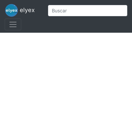
elyex