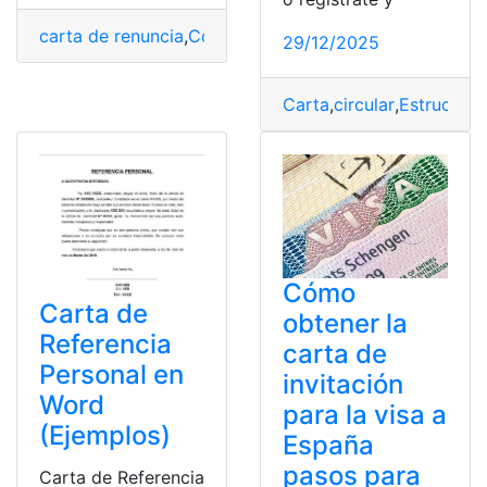
carta de renuncia
,
Consulta
,
Consulta online
,
Ecuador
,
H
29/12/2025
Carta
,
circular
,
Estructura
Cómo
Carta de
obtener la
Referencia
carta de
Personal en
invitación
Word
para la visa a
(Ejemplos)
España
pasos para
Carta de Referencia