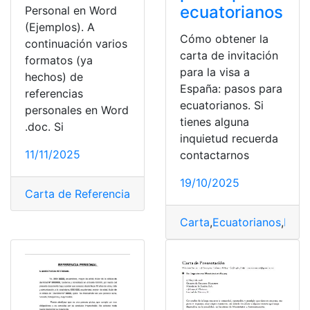
ecuatorianos
Personal en Word
(Ejemplos). A
Cómo obtener la
continuación varios
carta de invitación
formatos (ya
para la visa a
hechos) de
España: pasos para
referencias
ecuatorianos. Si
personales en Word
tienes alguna
.doc. Si
inquietud recuerda
11/11/2025
contactarnos
19/10/2025
Carta de Referencia
,
Consultas
,
Referencia
Carta
,
Ecuatorianos
,
Espa