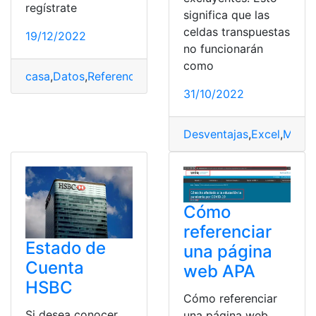
regístrate
significa que las
celdas transpuestas
19/12/2022
no funcionarán
como
casa
,
Datos
,
Referencia
,
Terreno
,
Valor catastral
31/10/2022
Desventajas
,
Excel
,
Matri
Cómo
referenciar
Estado de
una página
Cuenta
web APA
HSBC
Cómo referenciar
Si desea conocer
una página web