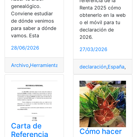
referencia de la
genealógico.
Renta 2025 cómo
Conviene estudiar
obtenerlo en la web
de dónde venimos
o el móvil para tu
para saber a dónde
declaración de
vamos. Esta
2026.
28/06/2026
27/03/2026
Archivo
,
Herramienta
,
Origen
,
Pasado
,
Referencia
declaración
,
España
,
Móvi
Carta de
Cómo hacer
Referencia