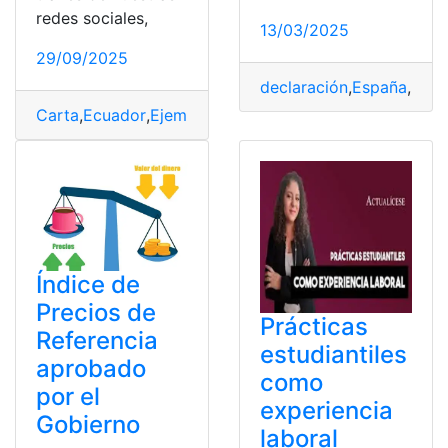
redes sociales,
13/03/2025
29/09/2025
declaración
,
España
,
Móvi
Carta
,
Ecuador
,
Ejemplo
,
Ejemplos
,
Modelo
,
Referencia
,
W
Índice de
Precios de
Prácticas
Referencia
estudiantiles
aprobado
como
por el
experiencia
Gobierno
laboral