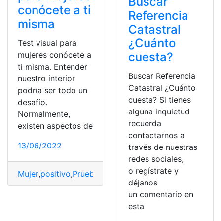
Buscar
conócete a ti
Referencia
misma
Catastral
¿Cuánto
Test visual para
mujeres conócete a
cuesta?
ti misma. Entender
Buscar Referencia
nuestro interior
Catastral ¿Cuánto
podría ser todo un
cuesta? Si tienes
desafío.
alguna inquietud
Normalmente,
recuerda
existen aspectos de
contactarnos a
13/06/2022
través de nuestras
redes sociales,
o regístrate y
Mujer
,
positivo
,
Prueba
,
Referencia
,
Test
déjanos
un comentario en
esta