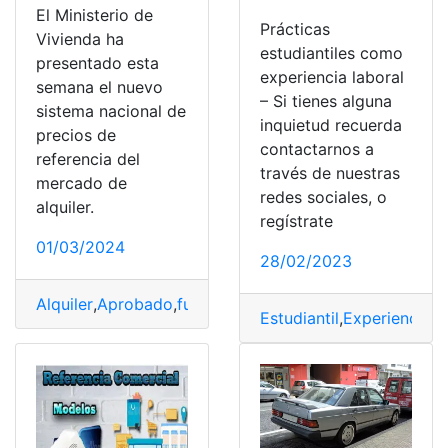
El Ministerio de
Prácticas
Vivienda ha
estudiantiles como
presentado esta
experiencia laboral
semana el nuevo
– Si tienes alguna
sistema nacional de
inquietud recuerda
precios de
contactarnos a
referencia del
través de nuestras
mercado de
redes sociales, o
alquiler.
regístrate
01/03/2024
28/02/2023
Alquiler
,
Aprobado
,
funciona
,
Gobierno
,
Índice
,
pagar
,
Pre
Estudiantil
,
Experiencia
,
E