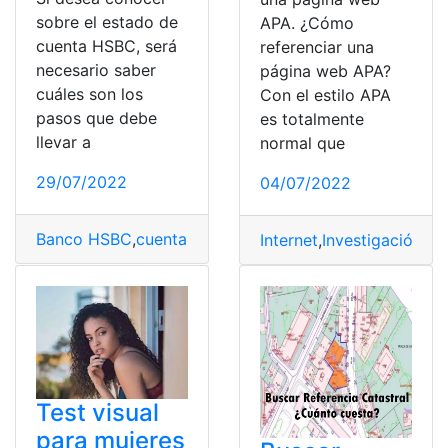
sobre el estado de
APA. ¿Cómo
cuenta HSBC, será
referenciar una
necesario saber
página web APA?
cuáles son los
Con el estilo APA
pasos que debe
es totalmente
llevar a
normal que
29/07/2022
04/07/2022
Banco HSBC
,
cuenta en HSBC
,
Cuenta HSBC
,
Descarga
Internet
,
Investigación
,
Pr
Test visual
para mujeres