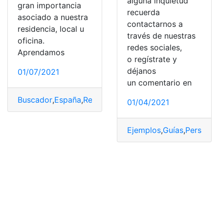
alguna inquietud
gran importancia
recuerda
asociado a nuestra
contactarnos a
residencia, local u
través de nuestras
oficina.
redes sociales,
Aprendamos
o regístrate y
déjanos
01/07/2021
un comentario en
Buscador
,
España
,
Referencia
,
Referencia castral
,
Refere
01/04/2021
Ejemplos
,
Guías
,
Personal
,