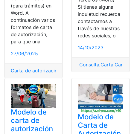
(para trámites) en
Si tienes alguna
Word. A
inquietud recuerda
continuación varios
contactarnos a
formatos de carta
través de nuestras
de autorización,
redes sociales, o
para que una
14/10/2023
27/06/2025
Consulta
,
Carta
,
Carta de
Carta de autorización
,
Documentos
,
Ecuador
,
Herramie
Modelo de
Modelo de
carta de
Carta de
autorización
Autorización