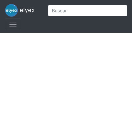
elyex