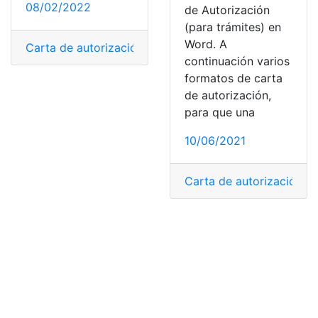
08/02/2022
de Autorización
(para trámites) en
Word. A
Carta de autorización
,
MSP
,
Pasaporte
,
Registro Civil
,
R
continuación varios
formatos de carta
de autorización,
para que una
10/06/2021
Carta de autorización
,
D