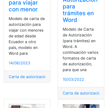
para viajar
para
con menor
trámites en
Modelo de carta de
Word
autorización para
Modelo de Carta
viajar con menores
de Autorización
de edad desde
(para trámites) en
Ecuador a otro
Word. A
país, modelo en
continuación varios
Word para
formatos de carta
14/06/2023
de autorización,
para que una
Carta de autorización
,
Descargar
,
menores de edad
,
Pod
10/03/2022
Carta de autorización
,
Co