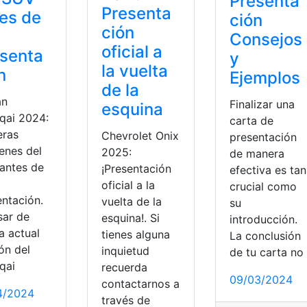
Presenta
Presenta
es de
ción
ción
Consejos
oficial a
senta
y
la vuelta
n
Ejemplos
de la
an
Finalizar una
esquina
qai 2024:
carta de
eras
Chevrolet Onix
presentación
enes del
2025:
de manera
antes de
¡Presentación
efectiva es tan
oficial a la
crucial como
entación.
vuelta de la
su
sar de
esquina!. Si
introducción.
a actual
tienes alguna
La conclusión
ón del
inquietud
de tu carta no
qai
recuerda
r
,
Tesla
ación
09/03/2024
contactarnos a
4/2024
través de