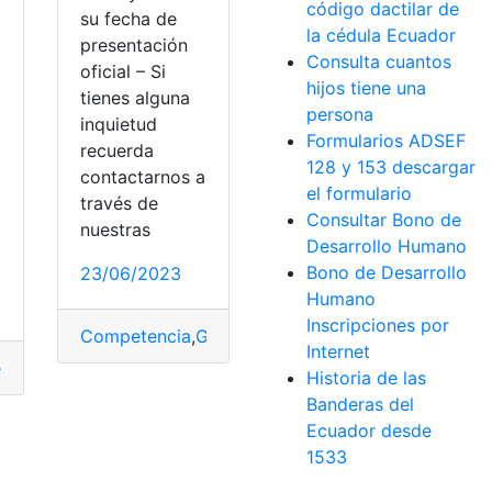
código dactilar de
su fecha de
la cédula Ecuador
presentación
Consulta cuantos
oficial – Si
hijos tiene una
tienes alguna
persona
inquietud
Formularios ADSEF
recuerda
128 y 153 descargar
contactarnos a
a
el formulario
través de
Consultar Bono de
nuestras
Desarrollo Humano
Bono de Desarrollo
23/06/2023
Humano
Inscripciones por
t Equinox
,
Modelo
,
Precio
,
Presentación
Competencia
,
Generación
,
mitsubishi
,
Mundial
,
Pres
Internet
,
Trabajo
rato
,
Presentación
,
Pruebas
,
rediseño
Historia de las
Banderas del
Ecuador desde
1533