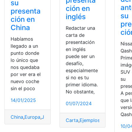
presenta
su
ant
ción en
presenta
su
inglés
ción en
pre
China
Redactar una
ció
carta de
Habíamos
presentación
Niss
llegado a un
en inglés
Qash
punto donde
puede ser un
Prim
lo único que
desafío,
imág
nos quedaba
especialmente
SUV 
por ver era el
si no es tu
su
nuevo coche
primer idioma.
pres
sin el poco
No obstante,
A pe
14/01/2025
que l
01/07/2024
versi
Qash
China
,
Europa
,
Juniper
,
Model
,
Oficial
,
Presentación
,
prime
Carta
,
Ejemplos
,
Inglés
,
Present
10/0