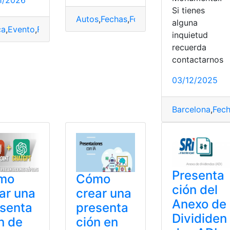
1/2026
Si tienes
Autos
,
Fechas
,
Fórmula
,
Presentación
alguna
ca
,
Evento
,
Fecha
,
Liga
,
Liga de Quito
,
Noche
,
Presentación
,
Qui
inquietud
recuerda
contactarnos
03/12/2025
nspección del Trabajo
,
Presentación
Barcelona
,
Fec
Presenta
mo
Cómo
ción del
ar una
crear una
Anexo de
senta
presenta
Divididen
n de
ción en