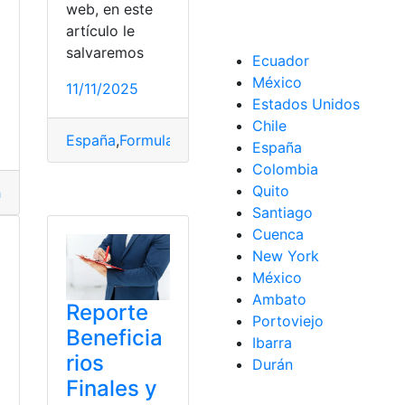
web, en este
artículo le
to
,
Rival
salvaremos
Ecuador
México
11/11/2025
Estados Unidos
Chile
España
,
Formulario
,
Presentación
,
reclamación
,
Ryan
España
Colombia
Quito
ha
,
Lionel
,
Messi
,
Monumental
,
Presentación
Santiago
Cuenca
New York
México
Ambato
Reporte
Portoviejo
Beneficia
Ibarra
rios
Durán
Finales y