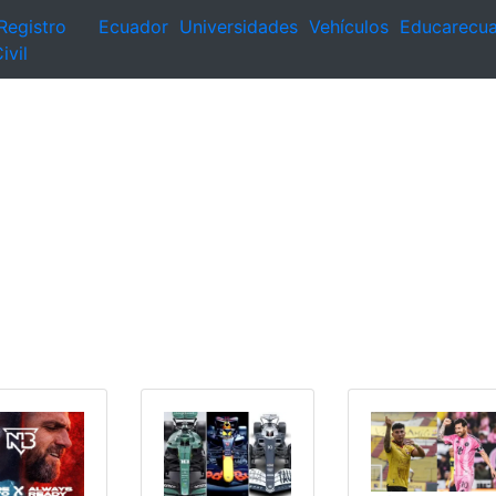
Registro
Ecuador
Universidades
Vehículos
Educarecu
ivil