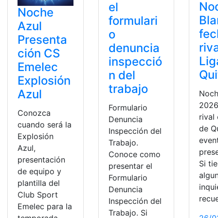
No
el
Noche
Bl
formulari
Azul
fec
o
Presenta
riv
denuncia
ción CS
Lig
inspecció
Emelec
Qui
n del
Explosión
trabajo
Azul
Noch
2026
Formulario
Conozca
rival
Denuncia
cuando será la
de Q
Inspección del
Explosión
even
Trabajo.
Azul,
pres
Conoce como
presentación
Si ti
presentar el
de equipo y
algu
Formulario
plantilla del
inqu
Denuncia
Club Sport
recu
Inspección del
Emelec para la
Trabajo. Si
temporada