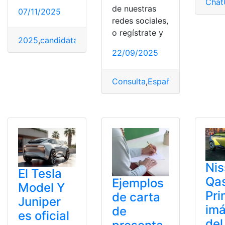
Cha
de nuestras
07/11/2025
redes sociales,
o regístrate y
2025
,
candidatas
,
Presentación
,
proyectos
,
Quito
,
Reina
,
R
22/09/2025
Consulta
,
España
,
planilla
,
Pres
Ni
El Tesla
Qa
Ejemplos
Model Y
Pri
de carta
Juniper
im
de
es oficial
de