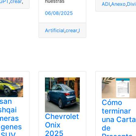
nuestras
tGPT
,
crear
,
Paso
,
Point
,
Power
,
Presentación
ADI
,
Anexo
,
Div
06/08/2025
eina de Quito
Artificial
,
crear
,
Inteligencia
,
Point
,
Power
,
entación
,
registros
ssan
Cómo
shqai
terminar
Chevrolet
meras
una Carta
Onix
ágenes
de
2025
l SUV