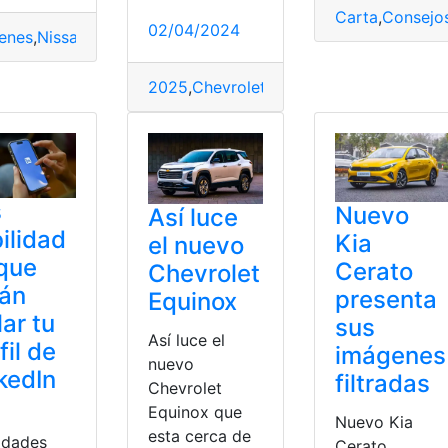
Carta
,
Consejo
02/04/2024
enes
,
Nissan
,
Presentación
,
Primeras
,
Qashqai
,
SUV
2025
,
Chevrolet
,
esquina
,
Oficial
,
ONIX
,
Pr
s
Nuevo
Así luce
ilidad
Kia
el nuevo
que
Cerato
Chevrolet
rán
presenta
Equinox
lar tu
sus
Así luce el
fil de
imágenes
nuevo
kedIn
filtradas
Chevrolet
Equinox que
Nuevo Kia
esta cerca de
lidades
Cerato