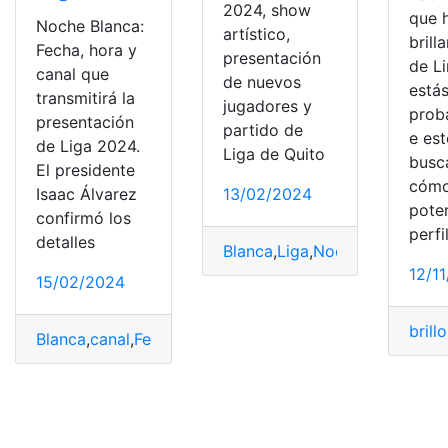
2024, show
que 
Noche Blanca:
artístico,
brilla
Fecha, hora y
presentación
de Li
canal que
de nuevos
estás
transmitirá la
jugadores y
prob
presentación
partido de
e est
de Liga 2024.
Liga de Quito
busc
El presidente
cóm
Isaac Álvarez
13/02/2024
poten
confirmó los
perfi
detalles
Blanca
,
Liga
,
Noche
,
Presentaci
12/1
15/02/2024
brillo
Blanca
,
canal
,
Fecha
,
Liga
,
Noche
,
Presentación
,
transmitir