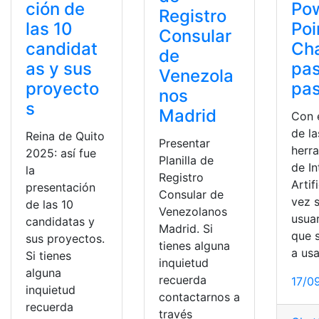
ción de
Po
Registro
las 10
Poi
Consular
candidat
Ch
de
as y sus
pas
Venezola
proyecto
pa
nos
s
Madrid
Con 
de la
Reina de Quito
Presentar
herr
2025: así fue
Planilla de
de In
la
Registro
Artif
presentación
Consular de
vez 
de las 10
Venezolanos
usuar
candidatas y
Madrid. Si
que 
sus proyectos.
tienes alguna
a usa
Si tienes
inquietud
alguna
recuerda
17/0
inquietud
contactarnos a
recuerda
través