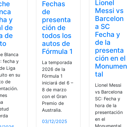
Lionel
che
Fechas
Messi vs
anca
de
Barcelon
ha y
presenta
a SC
al de
ción de
Fecha y
a de
todos los
de la
to
autos de
presenta
Fórmula 1
e Blanca
ción en el
: fecha y
La temporada
Monumen
 de Liga
2026 de la
tal
uito en su
Fórmula 1
to de
iniciará del 6 –
Lionel Messi
entación.
8 de marzo
vs Barcelona
enes
con el Gran
SC: Fecha y
na
Premio de
hora de la
ietud
Australia.
presentación
erda
en el
03/12/2025
Monumental.