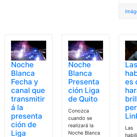
Imág
La
Noche
Noche
hab
Blanca
Blanca
es 
Fecha y
Presenta
ha
canal que
ción Liga
bril
transmitir
de Quito
per
á la
Conozca
Lin
presenta
cuando se
ción de
realizará la
Las
Liga
Noche Blanca
habi