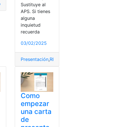
ididendos
,
Errores
,
Presentación
Sustituye al
APS. Si tienes
alguna
inquietud
Presentación
recuerda
03/02/2025
Presentación
,
REBEFICS
,
Sociedad
,
Vencimiento
Como
empezar
una carta
de