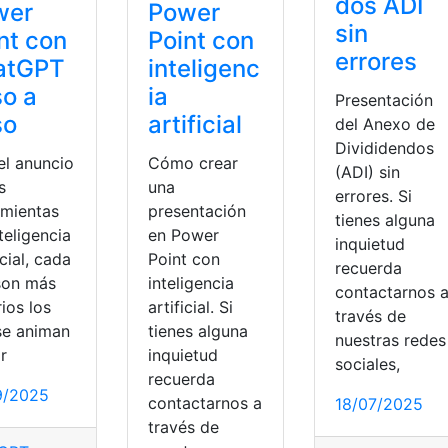
dos ADI
wer
Power
sin
nt con
Point con
errores
atGPT
inteligenc
o a
ia
Presentación
so
artificial
del Anexo de
Divididendos
el anuncio
Cómo crear
(ADI) sin
s
una
errores. Si
amientas
presentación
tienes alguna
teligencia
en Power
inquietud
icial, cada
Point con
recuerda
son más
inteligencia
contactarnos 
ios los
artificial. Si
través de
se animan
tienes alguna
nuestras redes
r
inquietud
sociales,
recuerda
9/2025
contactarnos a
18/07/2025
través de