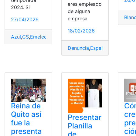
26/0
eres empleado
2024. Si
de alguna
Blan
empresa
27/04/2026
18/02/2026
Azul
,
CS
,
Emelec
,
explosión
,
Noche
,
Presentación
Denuncia
,
España
,
Formulario
,
I
Reina de
Có
Quito así
cre
Presentar
fue la
pre
Planilla
presenta
ció
de