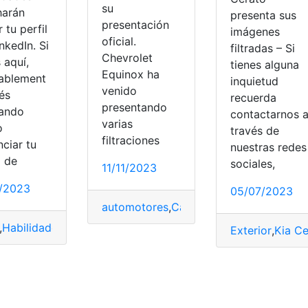
su
harán
presenta sus
presentación
r tu perfil
imágenes
oficial.
nkedIn. Si
filtradas – Si
Chevrolet
 aquí,
tienes alguna
Equinox ha
ablement
inquietud
venido
és
recuerda
presentando
ando
contactarnos 
varias
o
través de
filtraciones
ciar tu
nuestras redes
l de
sociales,
11/11/2023
ón
,
Quito
1/2023
05/07/2023
automotores
,
Carro
,
Chevrolet
,
Chevrole
,
Habilidades
,
Linkedin
,
Perfil
,
Presentación
,
Recomendaciones
Exterior
,
Kia Ce
á