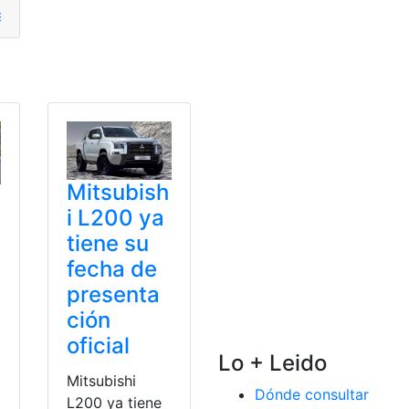
s
,
Ejemplos
,
Presentación
,
Terminar
esentación
,
Vuelta
Mitsubish
i L200 ya
tiene su
fecha de
presenta
ción
oficial
Lo + Leido
Mitsubishi
Dónde consultar
L200 ya tiene