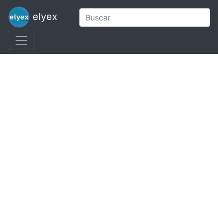
elyex