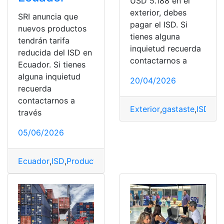
USD 5.188 en el
exterior, debes
SRI anuncia que
pagar el ISD. Si
nuevos productos
tienes alguna
tendrán tarifa
inquietud recuerda
reducida del ISD en
contactarnos a
Ecuador. Si tienes
alguna inquietud
20/04/2026
recuerda
contactarnos a
Exterior
,
gastaste
,
ISD
través
05/06/2026
Ecuador
,
ISD
,
Productos
,
reducida
,
SRI
,
Tarifa