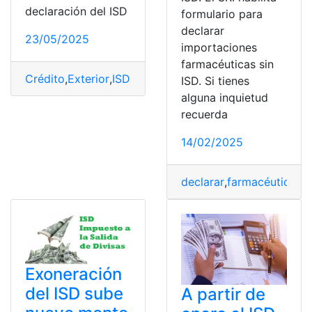
declaración del ISD
formulario para
declarar
23/05/2025
importaciones
farmacéuticas sin
Crédito
,
Exterior
,
ISD
,
modifica
,
Pagos
,
Reglas
,
SRI
,
Tarjeta
ISD. Si tienes
alguna inquietud
recuerda
14/02/2025
declarar
,
farmacéuticas
,
F
Exoneración
del ISD sube
A partir de