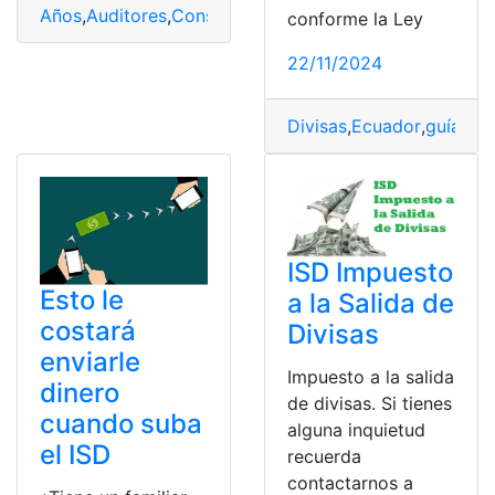
Años
,
Auditores
,
Consultores
,
Ecuador
,
ISD
,
Tarifa
,
Tecnol
conforme la Ley
22/11/2024
Divisas
,
Ecuador
,
guía
,
Imp
ISD Impuesto
Esto le
a la Salida de
costará
Divisas
enviarle
Impuesto a la salida
dinero
de divisas. Si tienes
cuando suba
alguna inquietud
el ISD
recuerda
contactarnos a