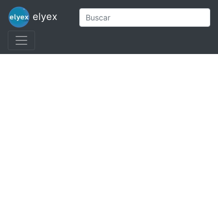
elyex