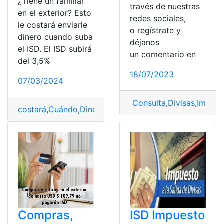
¿Tiene un familiar
través de nuestras
en el exterior? Esto
redes sociales,
le costará enviarle
o regístrate y
dinero cuando suba
déjanos
el ISD. El ISD subirá
un comentario en
del 3,5%
18/07/2023
07/03/2024
Consulta
,
Divisas
,
Impues
costará
,
Cuándo
,
Dinero
,
enviarle
,
Exterior
,
Familiar
,
ISD
,
le
Compras,
ISD Impuesto