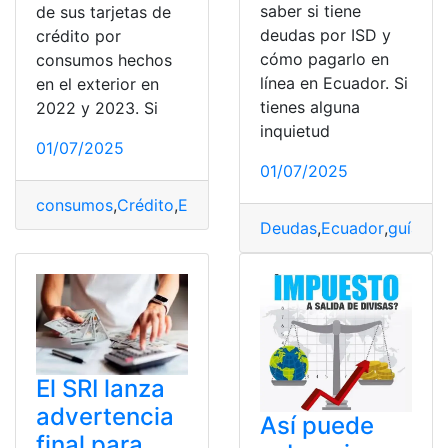
saber si tiene
de sus tarjetas de
deudas por ISD y
crédito por
cómo pagarlo en
consumos hechos
línea en Ecuador. Si
en el exterior en
tienes alguna
2022 y 2023. Si
inquietud
01/07/2025
01/07/2025
consumos
,
Crédito
,
Exterior
,
Hechos
,
ISD
,
pagar
,
Tarjetas
Deudas
,
Ecuador
,
guía
,
IS
El SRI lanza
advertencia
Así puede
final para