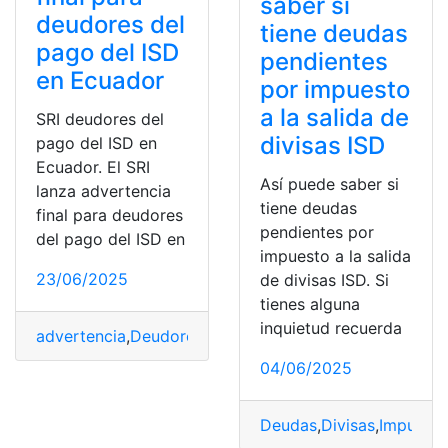
saber si
deudores del
tiene deudas
pago del ISD
pendientes
en Ecuador
por impuesto
a la salida de
SRI deudores del
divisas ISD
pago del ISD en
Ecuador. El SRI
Así puede saber si
lanza advertencia
tiene deudas
final para deudores
pendientes por
del pago del ISD en
impuesto a la salida
23/06/2025
de divisas ISD. Si
tienes alguna
inquietud recuerda
advertencia
,
Deudores
,
Ecuador
,
Final
,
ISD
,
lanza
,
pago
,
SR
04/06/2025
Deudas
,
Divisas
,
Impuest