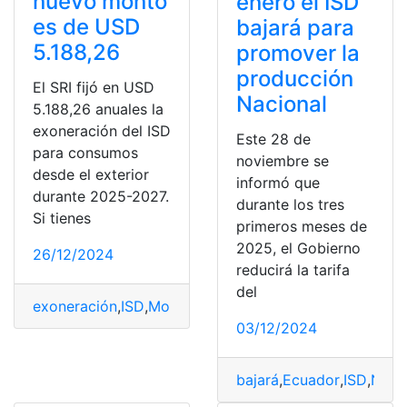
nuevo monto
enero el ISD
es de USD
bajará para
5.188,26
promover la
producción
El SRI fijó en USD
Nacional
5.188,26 anuales la
exoneración del ISD
Este 28 de
para consumos
noviembre se
desde el exterior
informó que
durante 2025-2027.
durante los tres
Si tienes
primeros meses de
2025, el Gobierno
26/12/2024
reducirá la tarifa
del
exoneración
,
ISD
,
Monto
,
Nuevo
,
SUBE
03/12/2024
bajará
,
Ecuador
,
ISD
,
Naci