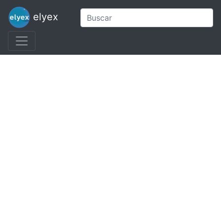
elyex