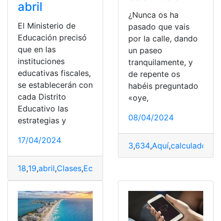
abril
¿Nunca os ha
El Ministerio de
pasado que vais
Educación precisó
por la calle, dando
que en las
un paseo
instituciones
tranquilamente, y
educativas fiscales,
de repente os
se establecerán con
habéis preguntado
cada Distrito
«oye,
Educativo las
08/04/2024
estrategias y
17/04/2024
3
,
634
,
Aquí
,
calculadoras
,
18
,
19
,
abril
,
Clases
,
Ecuador
,
Pichincha
,
Radio
,
suspenden
,