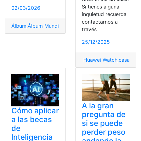
Si tienes alguna
02/03/2026
inquietud recuerda
contactarnos a
Álbum
,
Álbum Mundial
,
Mundial
,
todo
través
25/12/2025
Huawei Watch
,
casa
,
enc
A la gran
Cómo aplicar
pregunta de
a las becas
si se puede
de
perder peso
Inteligencia
andando la