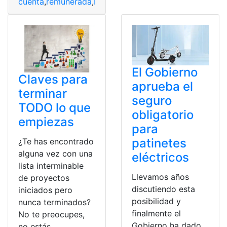
cuenta
,
remunerada
,
Republic
,
Seguridad
,
Tarjeta
,
todo
,
T
El Gobierno
Claves para
aprueba el
terminar
seguro
TODO lo que
obligatorio
empiezas
para
patinetes
¿Te has encontrado
alguna vez con una
eléctricos
lista interminable
Llevamos años
de proyectos
discutiendo esta
iniciados pero
posibilidad y
nunca terminados?
finalmente el
No te preocupes,
Gobierno ha dado
no estás