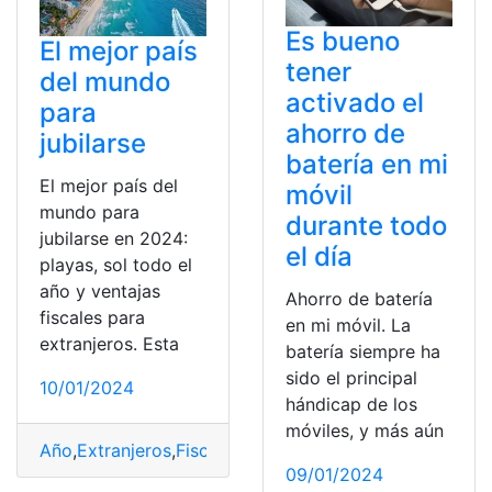
Es bueno
El mejor país
tener
del mundo
activado el
para
ahorro de
jubilarse
batería en mi
El mejor país del
móvil
mundo para
durante todo
jubilarse en 2024:
el día
playas, sol todo el
año y ventajas
Ahorro de batería
fiscales para
en mi móvil. La
extranjeros. Esta
batería siempre ha
sido el principal
10/01/2024
hándicap de los
móviles, y más aún
Año
,
Extranjeros
,
Fiscales
,
jubilarse
,
mejor
,
Mundo
,
País
,
Pl
09/01/2024