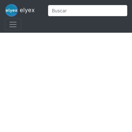
elyex