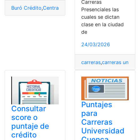
Carreras
Buró Crédito
,
Central de Riesgos
,
Créditos
,
Puntaje
,
Supe
Presenciales las
cuales se dictan
clase en la ciudad
de
24/03/2026
carreras
,
carreras univers
Puntajes
Consultar
para
score o
Carreras
puntaje de
Universidad
crédito
Cuenca