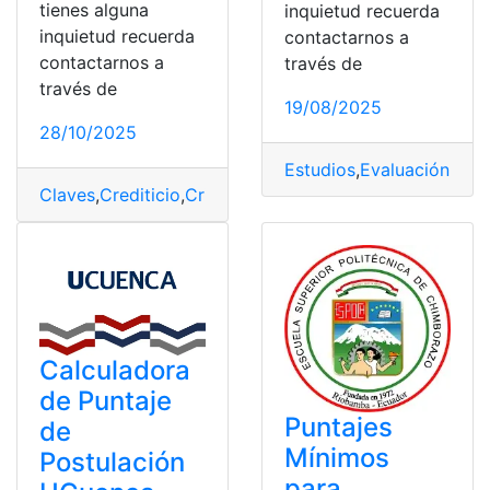
tienes alguna
inquietud recuerda
inquietud recuerda
contactarnos a
contactarnos a
través de
través de
19/08/2025
28/10/2025
Estudios
,
Evaluación
,
Punt
Claves
,
Crediticio
,
Criterios
,
Ecuador
,
Evaluación
,
Mejora
Calculadora
de Puntaje
Puntajes
de
Mínimos
Postulación
para