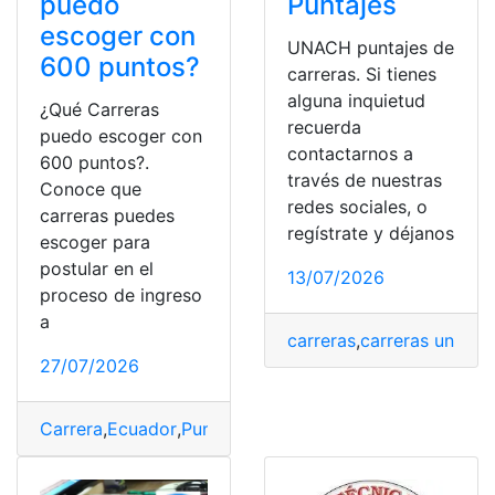
puedo
Puntajes
escoger con
UNACH puntajes de
600 puntos?
carreras. Si tienes
alguna inquietud
¿Qué Carreras
recuerda
puedo escoger con
contactarnos a
600 puntos?.
través de nuestras
Conoce que
redes sociales, o
carreras puedes
regístrate y déjanos
escoger para
postular en el
13/07/2026
proceso de ingreso
a
carreras
,
carreras univers
27/07/2026
Carrera
,
Ecuador
,
Puntaje
,
SENESCYT
,
Ser Bachiller