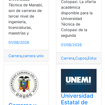
Cotopaxi. La oferta
Técnica de Manabí,
académica
son de carreras de
disponible para la
tercer nivel de
Universidad
ingeniería,
Técnica de
licenciaturas,
Cotopaxi de la
maestrías y
segunda
01/08/2026
01/08/2026
Carrera
,
carrera universitaria
,
documento
,
Manabí
,
Modal
Carrera
,
Cupos
,
Estudiar
,
P
Universidad
Estatal de