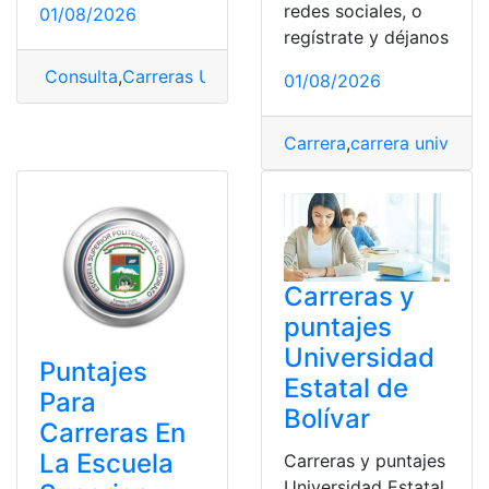
redes sociales, o
01/08/2026
regístrate y déjanos
Consulta
,
Carreras UPSE
,
ingreso universidad
,
Puntaje
,
P
01/08/2026
Carrera
,
carrera universit
Carreras y
puntajes
Universidad
Puntajes
Estatal de
Para
Bolívar
Carreras En
La Escuela
Carreras y puntajes
Universidad Estatal