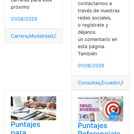
contactarnos a
próximo
través de nuestras
redes sociales,
01/08/2026
o regístrate y
déjanos
Carrera
,
Modalidad
,
Oferta
,
Puntaje
,
Universidad
un comentario en
esta página.
También
01/08/2026
Consultas
,
Ecuador
,
Punta
Puntajes
Puntajes
para
Referenciale