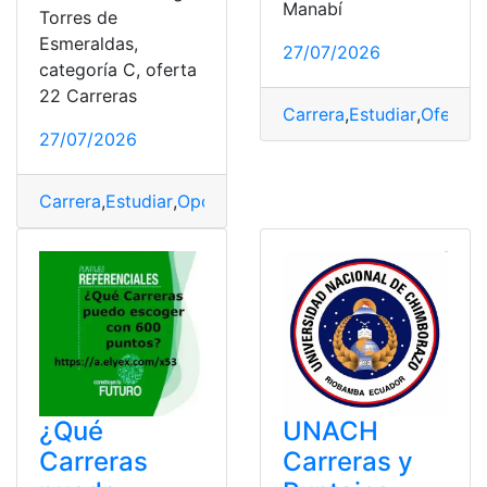
Manabí
Torres de
Esmeraldas,
27/07/2026
categoría C, oferta
22 Carreras
Carrera
,
Estudiar
,
Oferta
,
P
27/07/2026
Carrera
,
Estudiar
,
Oportunidad
,
Puntaje
,
Universidad
¿Qué
UNACH
Carreras
Carreras y