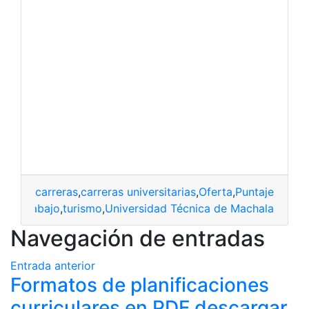
carreras
,
carreras universitarias
,
Oferta
,
Puntaje
,
Unive
taje
,
trabajo
,
turismo
,
Universidad Técnica de Machala
Navegación de entradas
Entrada anterior
Formatos de planificaciones
curriculares en PDF descargar