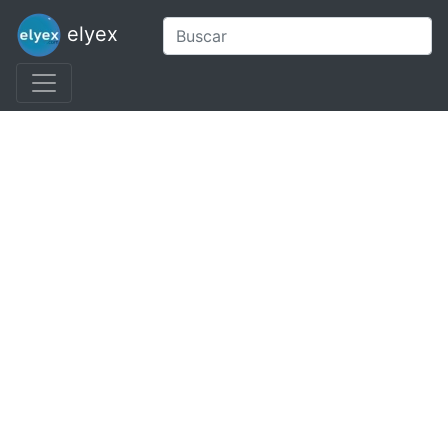
elyex