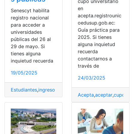
cupo universitario
en
Senescyt habilita
acepta.registrounic
registro nacional
oedusup.gob.ec:
para acceder a
Guía práctica para
universidades
2025. Si tienes
públicas del 26 al
alguna inquietud
29 de mayo. Si
recuerda
tienes alguna
contactarnos a
inquietud recuerda
través de
19/05/2025
24/03/2025
Estudiantes
,
ingreso universidad
,
Registro Único
,
Regist
Acepta
,
aceptar
,
cupo
,
ing