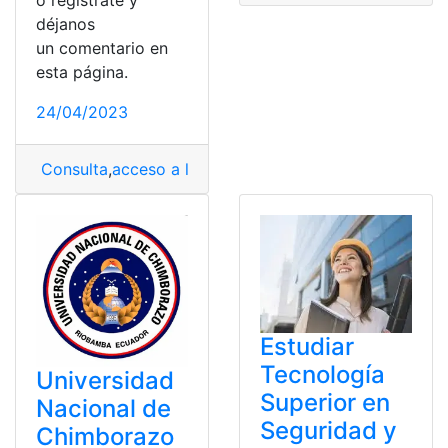
o regístrate y
déjanos
un comentario en
esta página.
24/04/2023
Consulta
,
acceso a la universidad
,
Ecuador
,
entrar a un
Estudiar
Tecnología
Universidad
Superior en
Nacional de
Seguridad y
Chimborazo