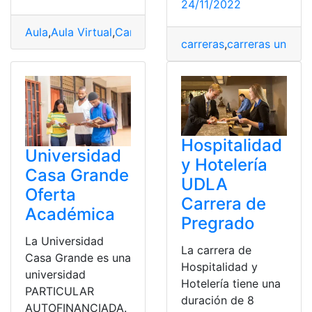
24/11/2022
Aula
,
Aula Virtual
,
Carrera
,
ingreso universidad
,
Oferta
,
Un
carreras
,
carreras univers
Hospitalidad
Universidad
y Hotelería
Casa Grande
UDLA
Oferta
Carrera de
Académica
Pregrado
La Universidad
La carrera de
Casa Grande es una
Hospitalidad y
universidad
Hotelería tiene una
PARTICULAR
duración de 8
AUTOFINANCIADA.