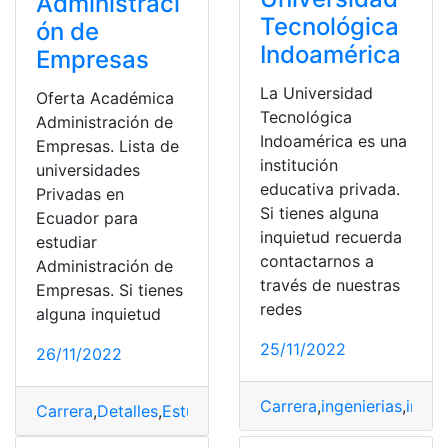
Administraci
Tecnológica
ón de
Indoamérica
Empresas
La Universidad
Oferta Académica
Tecnológica
Administración de
Indoamérica es una
Empresas. Lista de
institución
universidades
educativa privada.
Privadas en
Si tienes alguna
Ecuador para
inquietud recuerda
estudiar
contactarnos a
Administración de
través de nuestras
Empresas. Si tienes
redes
alguna inquietud
25/11/2022
26/11/2022
Carrera
,
ingenierias
,
ingre
Carrera
,
Detalles
,
Estudiar
,
estudiar Administración de 