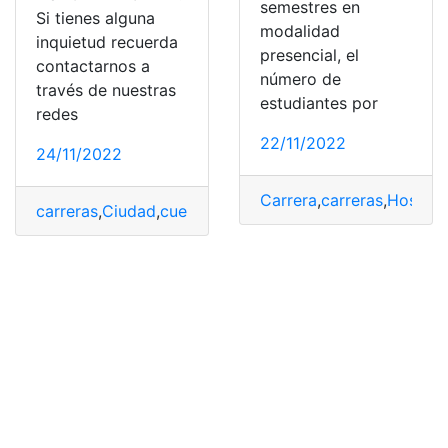
semestres en
Si tienes alguna
modalidad
inquietud recuerda
presencial, el
contactarnos a
número de
través de nuestras
estudiantes por
redes
22/11/2022
24/11/2022
Carrera
,
carreras
,
Hospita
carreras
,
Ciudad
,
cuenta
,
ingreso universidad
,
Ofertas
,
Un