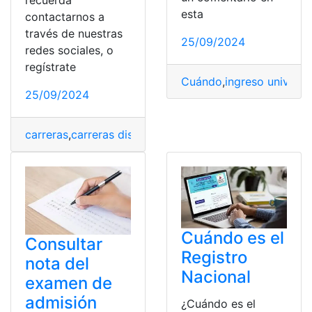
esta
contactarnos a
través de nuestras
25/09/2024
redes sociales, o
regístrate
Cuándo
,
ingreso universi
25/09/2024
carreras
,
carreras disponibles
,
ingreso universidad
,
Ofer
Cuándo es el
Consultar
Registro
nota del
Nacional
examen de
admisión
¿Cuándo es el