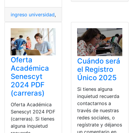
ingreso universidad
,
Inscripciones
,
SENESCYT
,
Universi
Oferta
Cuándo será
Académica
el Registro
Senescyt
Único 2025
2024 PDF
Si tienes alguna
(carreras)
inquietud recuerda
contactarnos a
Oferta Académica
través de nuestras
Senescyt 2024 PDF
redes sociales, o
(carreras). Si tienes
regístrate y déjanos
alguna inquietud
un comentario en
recuerda