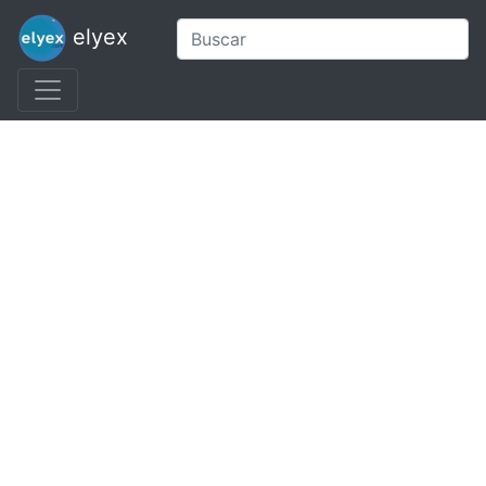
elyex