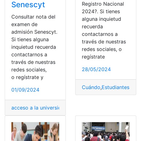
Senescyt
Registro Nacional
2024?. Si tienes
Consultar nota del
alguna inquietud
examen de
recuerda
admisión Senescyt.
contactarnos a
Si tienes alguna
través de nuestras
inquietud recuerda
redes sociales, o
contactarnos a
regístrate
través de nuestras
28/05/2024
redes sociales,
o regístrate y
Cuándo
,
Estudiantes
,
estu
01/09/2024
acceso a la universidad
,
Admisión
,
Evaluación
,
Examen 