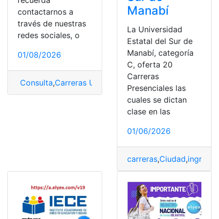
Manabí
contactarnos a
través de nuestras
La Universidad
redes sociales, o
Estatal del Sur de
Manabí, categoría
01/08/2026
C, oferta 20
Carreras
Consulta
,
Carreras UPSE
,
ingreso universidad
,
Puntaje
,
P
Presenciales las
cuales se dictan
clase en las
01/06/2026
carreras
,
Ciudad
,
ingreso 