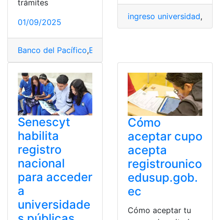
trámites
ingreso universidad
,
Naci
01/09/2025
Banco del Pacífico
,
Ecuador
,
Estudiantes
,
estudio
,
Estud
Senescyt
Cómo
habilita
aceptar cupo
registro
acepta
nacional
registrounico
para acceder
edusup.gob.
a
ec
universidade
Cómo aceptar tu
s públicas