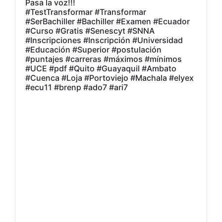
Pasa la voz!!!
#TestTransformar #Transformar
#SerBachiller #Bachiller #Examen #Ecuador
#Curso #Gratis #Senescyt #SNNA
#Inscripciones #Inscripción #Universidad
#Educación #Superior #postulación
#puntajes #carreras #máximos #mínimos
#UCE #pdf #Quito #Guayaquil #Ambato
#Cuenca #Loja #Portoviejo #Machala #elyex
#ecu11 #brenp #ado7 #ari7