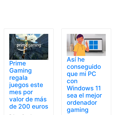
Así he
Prime
conseguido
Gaming
que mi PC
regala
con
juegos este
Windows 11
mes por
sea el mejor
valor de más
ordenador
de 200 euros
gaming