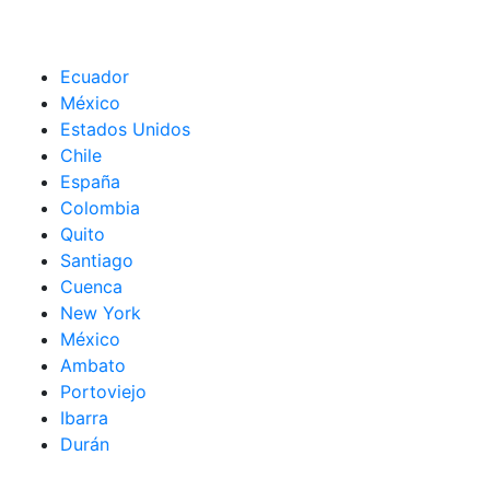
Ecuador
México
Estados Unidos
Chile
España
Colombia
Quito
Santiago
Cuenca
New York
México
Ambato
Portoviejo
Ibarra
Durán