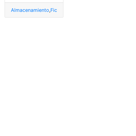
Almacenamiento
,
Ficha Tecnica
,
gaming
,
Portátil