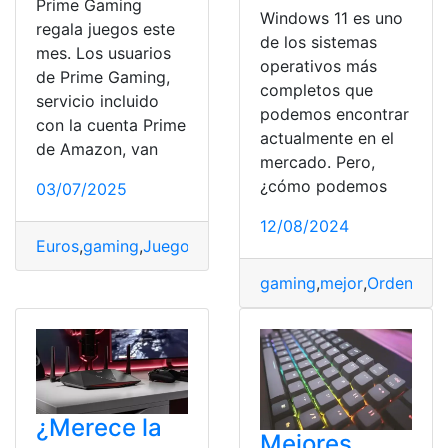
Prime Gaming
Windows 11 es uno
regala juegos este
de los sistemas
mes. Los usuarios
operativos más
de Prime Gaming,
completos que
servicio incluido
podemos encontrar
con la cuenta Prime
actualmente en el
de Amazon, van
mercado. Pero,
¿cómo podemos
03/07/2025
12/08/2024
Euros
,
gaming
,
Juegos
,
Prime
,
Títulos
,
Valor
gaming
,
mejor
,
Ordenador
¿Merece la
Mejores