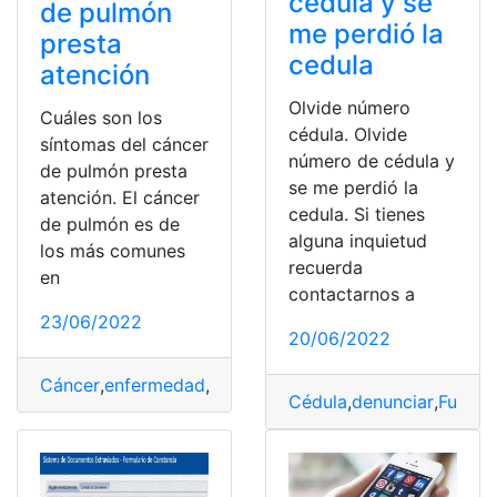
cédula y se
de pulmón
me perdió la
presta
cedula
atención
Olvide número
Cuáles son los
cédula. Olvide
síntomas del cáncer
número de cédula y
de pulmón presta
se me perdió la
atención. El cáncer
cedula. Si tienes
de pulmón es de
alguna inquietud
los más comunes
recuerda
en
contactarnos a
23/06/2022
20/06/2022
Cáncer
,
enfermedad
,
pérdida
,
Sangre
,
Síntomas
Cédula
,
denunciar
,
Funció