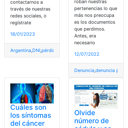
roban nuestras
contactarnos a
pertenencias lo que
través de nuestras
más nos preocupa
redes sociales, o
es los documentos
regístrate
que perdimos.
18/01/2023
Antes, era
necesario
Argentina
,
DNI
,
pérdida
,
Procedimiento
,
Solución
12/07/2022
Denuncia
,
denuncia pérd
Cuáles son
Olvide
los síntomas
número de
del cáncer