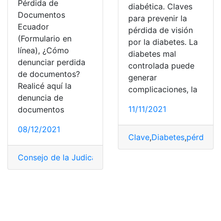
Pérdida de
diabética. Claves
Documentos
para prevenir la
Ecuador
pérdida de visión
(Formulario en
por la diabetes. La
línea), ¿Cómo
diabetes mal
denunciar perdida
controlada puede
de documentos?
generar
Realicé aquí la
complicaciones, la
denuncia de
11/11/2021
documentos
08/12/2021
Clave
,
Diabetes
,
pérdida
,
P
Consejo de la Judicatura.
,
Denuncia
,
Documentos
,
Ecua