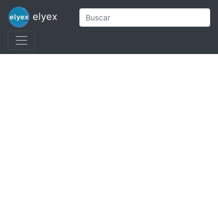
elyex