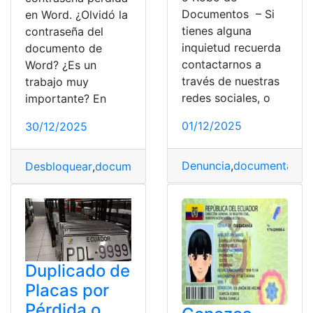
Documentos – Si
en Word. ¿Olvidó la
tienes alguna
contraseña del
inquietud recuerda
documento de
contactarnos a
Word? ¿Es un
través de nuestras
trabajo muy
redes sociales, o
importante? En
01/12/2025
30/12/2025
Denuncia
,
documentació
Desbloquear
,
documentación
,
pérdida
,
Recuperar contr
Duplicado de
Placas por
Pérdida o