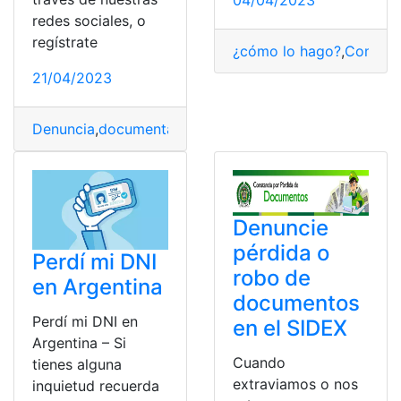
redes sociales, o
regístrate
¿cómo lo hago?
,
Consult
21/04/2023
Denuncia
,
documentación
,
Ecuador
,
Formulario
,
pérdida
Denuncie
pérdida o
Perdí mi DNI
robo de
en Argentina
documentos
Perdí mi DNI en
en el SIDEX
Argentina – Si
Cuando
tienes alguna
extraviamos o nos
inquietud recuerda