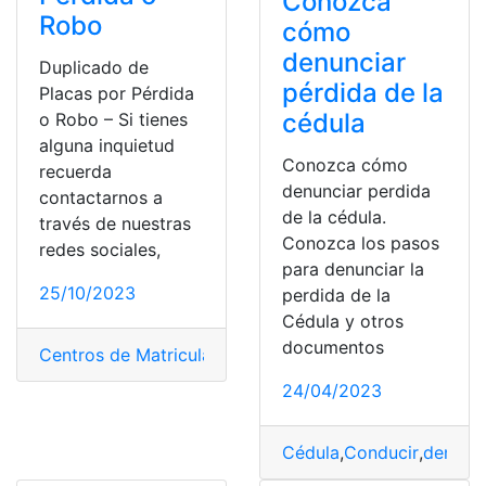
Conozca
Robo
cómo
denunciar
Duplicado de
pérdida de la
Placas por Pérdida
cédula
o Robo – Si tienes
alguna inquietud
Conozca cómo
recuerda
denunciar perdida
contactarnos a
de la cédula.
través de nuestras
Conozca los pasos
redes sociales,
para denunciar la
25/10/2023
perdida de la
Cédula y otros
documentos
Centros de Matriculación
,
Duplicado
,
pérdida
,
Placas
,
Ro
24/04/2023
Cédula
,
Conducir
,
denunci