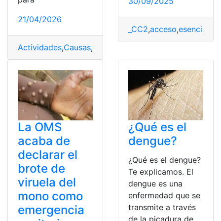
30/09/2025
21/04/2026
_CC2
,
acceso
,
esencial
,
fá
Actividades
,
Causas
,
Ferias navideñas
,
Festividades
,
OM
La OMS
¿Qué es el
acaba de
dengue?
declarar el
¿Qué es el dengue?
brote de
Te explicamos. El
viruela del
dengue es una
mono como
enfermedad que se
transmite a través
emergencia
de la picadura de