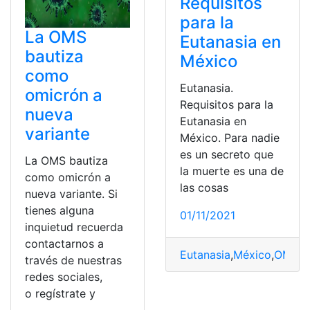
Requisitos
para la
La OMS
Eutanasia en
bautiza
México
como
Eutanasia.
omicrón a
Requisitos para la
nueva
Eutanasia en
variante
México. Para nadie
es un secreto que
La OMS bautiza
la muerte es una de
como omicrón a
las cosas
nueva variante. Si
tienes alguna
01/11/2021
inquietud recuerda
contactarnos a
Eutanasia
,
México
,
OMS
,
P
través de nuestras
redes sociales,
o regístrate y