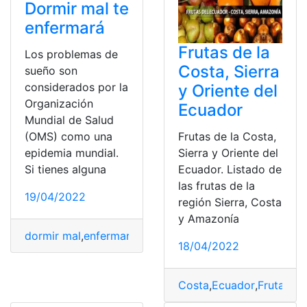
Dormir mal te
enfermará
Frutas de la
Los problemas de
Costa, Sierra
sueño son
considerados por la
y Oriente del
Organización
Ecuador
Mundial de Salud
Frutas de la Costa,
(OMS) como una
Sierra y Oriente del
epidemia mundial.
Ecuador. Listado de
Si tienes alguna
las frutas de la
19/04/2022
región Sierra, Costa
y Amazonía
dormir mal
,
enfermará
,
Información
,
Noticias
,
OMS
,
Salud
18/04/2022
Costa
,
Ecuador
,
Frutas
,
O