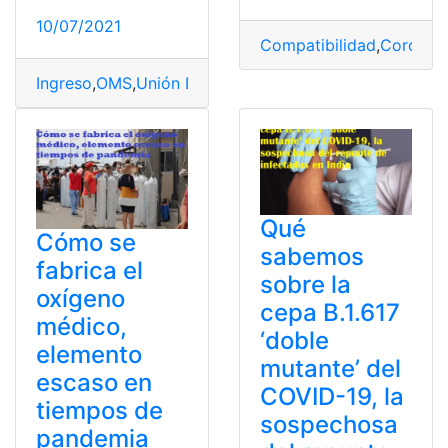
10/07/2021
Compatibilidad
,
Coronavi
Ingreso
,
OMS
,
Unión Europea
,
Vacunas
Qué
Cómo se
sabemos
fabrica el
sobre la
oxígeno
cepa B.1.617
médico,
‘doble
elemento
mutante’ del
escaso en
COVID-19, la
tiempos de
sospechosa
pandemia