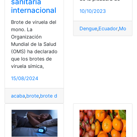
sanitaria
internacional
10/10/2023
Brote de viruela del
Dengue
,
Ecuador
,
Mosqui
mono. La
Organización
Mundial de la Salud
(OMS) ha declarado
que los brotes de
viruela símica,
15/08/2024
acaba
,
brote
,
brote de viruela del mono
,
declarar
,
Emerg