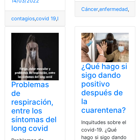
14/03/2022
Cáncer
,
enfermedad
,
OM
contagios
,
covid 19
,
Investigación
,
OMS
,
Síntomas
¿Qué hago si
sigo dando
positivo
Problemas
después de
de
la
respiración,
cuarentena?
entre los
síntomas del
Inquitudes sobre el
long covid
covid-19. ¿Qué
hago si sigo dando