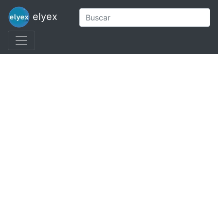
elyex