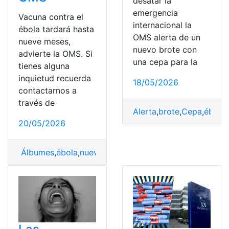
desatar la
emergencia
Vacuna contra el
internacional la
ébola tardará hasta
OMS alerta de un
nueve meses,
nuevo brote con
advierte la OMS. Si
una cepa para la
tienes alguna
inquietud recuerda
18/05/2026
contactarnos a
través de
Alerta
,
brote
,
Cepa
,
ébola
,
20/05/2026
Álbumes
,
ébola
,
nueve
,
OMS
,
Vacuna