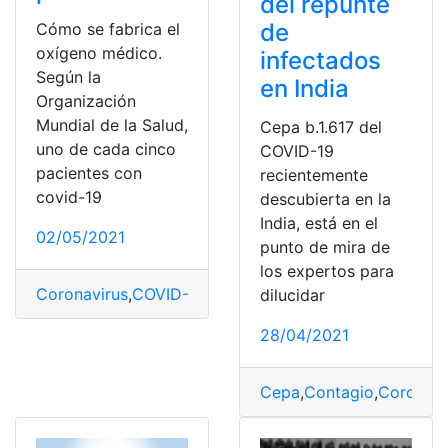
del repunte
de
Cómo se fabrica el
oxígeno médico.
infectados
Según la
en India
Organización
Mundial de la Salud,
Cepa b.1.617 del
uno de cada cinco
COVID-19
pacientes con
recientemente
covid-19
descubierta en la
India, está en el
02/05/2021
punto de mira de
los expertos para
Coronavirus
,
COVID-19
,
OMS
,
Oxigenación
,
Oxígeno
,
Paci
dilucidar
28/04/2021
Cepa
,
Contagio
,
Coronavi