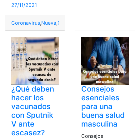
27/11/2021
Coronavirus
,
Nueva
,
Omicrón
,
OMS
,
variante
¿Qué deben
Consejos
hacer los
esenciales
vacunados
para una
con Sputnik
buena salud
V ante
masculina
escasez?
Consejos