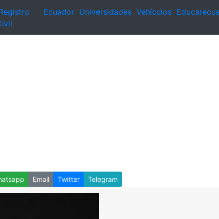
Registro
Ecuador
Universidades
Vehículos
Educarecu
ivil
atsapp
Email
Twitter
Telegram