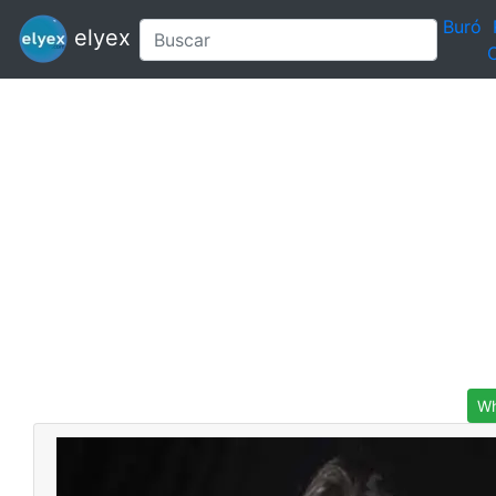
Buró
elyex
C
Wh