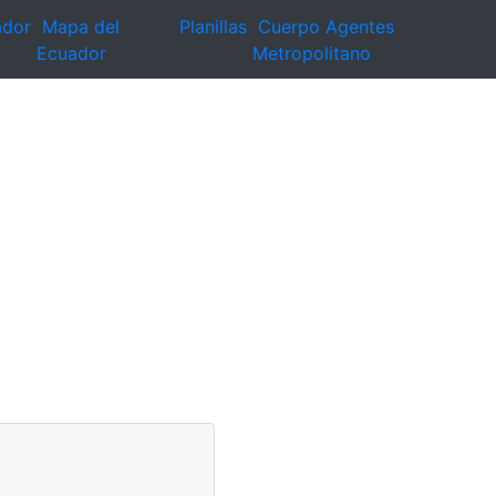
ador
Mapa del
Planillas
Cuerpo Agentes
Ecuador
Metropolitano