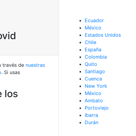
Ecuador
México
ovid
Estados Unidos
Chile
España
Colombia
Quito
a través de
nuestras
Santiago
p
. Si usas
Cuenca
New York
 los
México
Ambato
Portoviejo
Ibarra
Durán