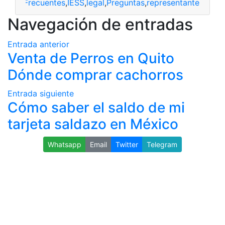
liación
,
Frecuentes
,
IESS
,
legal
,
Preguntas
,
representante
Navegación de entradas
Entrada anterior
Venta de Perros en Quito
Dónde comprar cachorros
Entrada siguiente
Cómo saber el saldo de mi
tarjeta saldazo en México
Whatsapp
Email
Twitter
Telegram