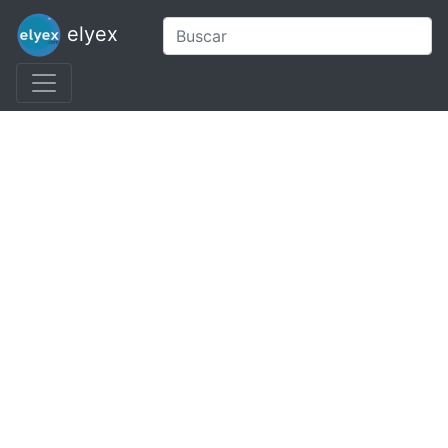
elyex