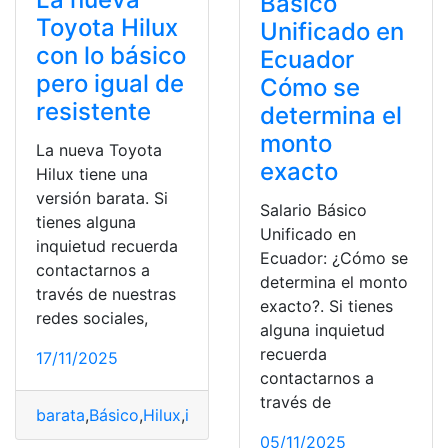
Básico
Toyota Hilux
Unificado en
con lo básico
Ecuador
pero igual de
Cómo se
resistente
determina el
monto
La nueva Toyota
exacto
Hilux tiene una
versión barata. Si
Salario Básico
tienes alguna
Unificado en
inquietud recuerda
Ecuador: ¿Cómo se
contactarnos a
determina el monto
través de nuestras
exacto?. Si tienes
redes sociales,
alguna inquietud
recuerda
17/11/2025
contactarnos a
través de
barata
,
Básico
,
Hilux
,
igual
,
Nueva
,
pero
,
Resistente
,
Toyot
05/11/2025