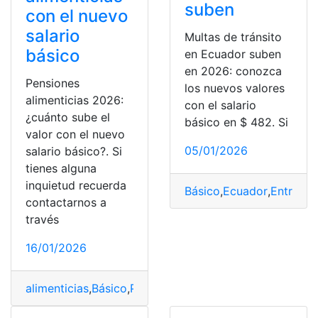
suben
con el nuevo
salario
Multas de tránsito
básico
en Ecuador suben
en 2026: conozca
Pensiones
los nuevos valores
alimenticias 2026:
con el salario
¿cuánto sube el
básico en $ 482. Si
valor con el nuevo
05/01/2026
salario básico?. Si
tienes alguna
inquietud recuerda
Básico
,
Ecuador
,
Entreten
contactarnos a
través
16/01/2026
alimenticias
,
Básico
,
Pensión alimenticia
,
Pensiones
,
Sala