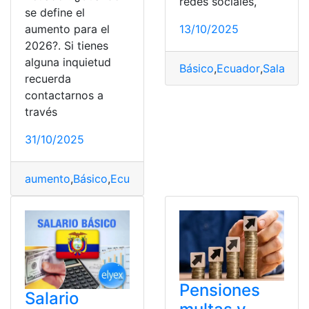
redes sociales,
se define el
13/10/2025
aumento para el
2026?. Si tienes
alguna inquietud
Básico
,
Ecuador
,
Salario
,
S
recuerda
contactarnos a
través
31/10/2025
aumento
,
Básico
,
Ecuador
,
Salario
Pensiones
Salario