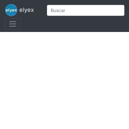
elyex