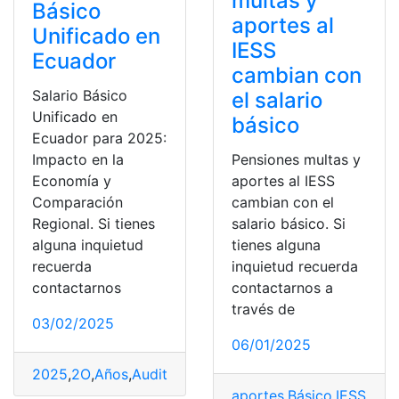
multas y
Básico
aportes al
Unificado en
IESS
Ecuador
cambian con
Salario Básico
el salario
Unificado en
básico
Ecuador para 2025:
Pensiones multas y
Impacto en la
aportes al IESS
Economía y
cambian con el
Comparación
salario básico. Si
Regional. Si tienes
tienes alguna
alguna inquietud
inquietud recuerda
recuerda
contactarnos a
contactarnos
través de
03/02/2025
06/01/2025
2025
,
2O
,
Años
,
Auditores
,
Básico
,
Comparación
,
Consult
aportes
,
Básico
,
IESS
,
Mul