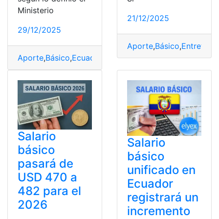
Ministerio
21/12/2025
29/12/2025
Aporte
,
Básico
,
Entreteni
Aporte
,
Básico
,
Ecuador
,
Entretenimiento
,
IESS
,
Incremen
Salario
Salario
básico
básico
pasará de
unificado en
USD 470 a
Ecuador
482 para el
registrará un
2026
incremento