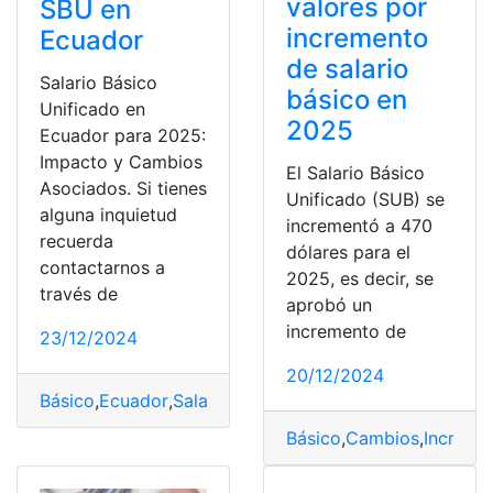
valores por
SBU en
incremento
Ecuador
de salario
Salario Básico
básico en
Unificado en
2025
Ecuador para 2025:
Impacto y Cambios
El Salario Básico
Asociados. Si tienes
Unificado (SUB) se
alguna inquietud
incrementó a 470
recuerda
dólares para el
contactarnos a
2025, es decir, se
través de
aprobó un
incremento de
23/12/2024
20/12/2024
Básico
,
Ecuador
,
Salario
,
SBU
,
Unificado
Básico
,
Cambios
,
Increme