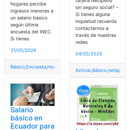
tarjeta Netspend
hogares percibe
sin seguro social? –
ingresos menores a
Si tienes alguna
un salario básico
inquietud recuerda
según última
contactarnos a
encuesta del INEC.
través de nuestras
Si tienes
redes
31/05/2026
04/05/2026
Básico
,
Encuesta
,
Hogares
,
INEC
,
Ingresos
,
Menores
,
Salar
Activar
,
Básico
,
netspend
,
Salario
básico en
Ecuador para