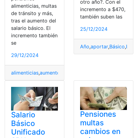
otro año?. Con el
alimenticias, multas
incremento a $470,
de tránsito y más,
también suben las
tras el aumento del
salario básico. El
25/12/2024
incremento también
se
Año
,
aportar
,
Básico
,
Ecua
29/12/2024
alimenticias
,
aumento
,
Básico
,
Multas
,
Pensiones
,
Salario
,
Pensiones
Salario
multas
Básico
cambios en
Unificado