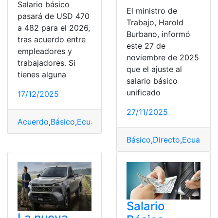
Salario básico
El ministro de
pasará de USD 470
Trabajo, Harold
a 482 para el 2026,
Burbano, informó
tras acuerdo entre
este 27 de
empleadores y
noviembre de 2025
trabajadores. Si
que el ajuste al
tienes alguna
salario básico
unificado
17/12/2025
27/11/2025
Acuerdo
,
Básico
,
Ecuador
,
empleadores
,
Salario
,
Trabaja
Básico
,
Directo
,
Ecuador
,
Salario
La nueva