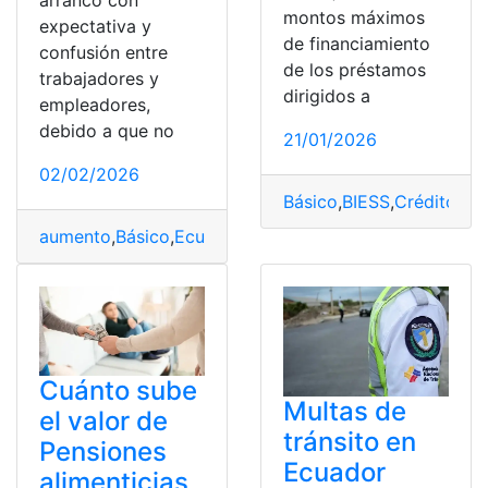
arrancó con
montos máximos
expectativa y
de financiamiento
confusión entre
de los préstamos
trabajadores y
dirigidos a
empleadores,
debido a que no
21/01/2026
02/02/2026
Básico
,
BIESS
,
Créditos
,
E
aumento
,
Básico
,
Ecuador
,
Salario
,
salarios
,
Sectoriales
Cuánto sube
Multas de
el valor de
tránsito en
Pensiones
Ecuador
alimenticias