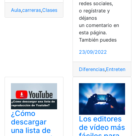
redes sociales,
Aula
,
carreras
,
Clases
,
Docentes
,
En Línea
,
Mi aula en líne
o regístrate y
déjanos
un comentario en
esta página.
También puedes
23/09/2022
Diferencias
,
Entretenimie
¿Cómo
Los editores
descargar
de vídeo más
una lista de
fáciles para