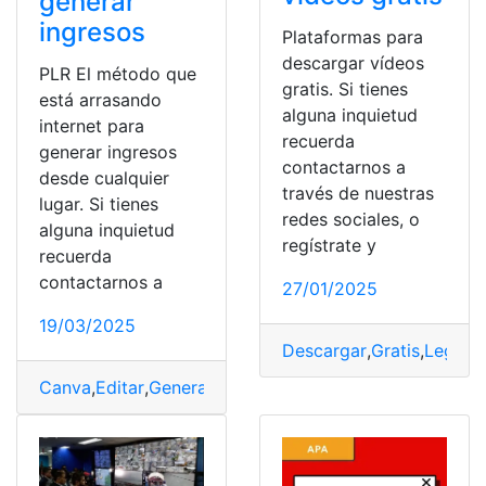
generar
ingresos
Plataformas para
descargar vídeos
PLR El método que
gratis. Si tienes
está arrasando
alguna inquietud
internet para
recuerda
generar ingresos
contactarnos a
desde cualquier
través de nuestras
lugar. Si tienes
redes sociales, o
alguna inquietud
regístrate y
recuerda
contactarnos a
27/01/2025
19/03/2025
Descargar
,
Gratis
,
Legale
Canva
,
Editar
,
Generar
,
Herramientas
,
Ingresos
,
método p