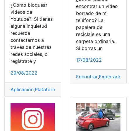
¿Cómo bloquear
encontrar un vídeo
videos de
borrado de mi
Youtube?. Si tienes
teléfono? La
alguna inquietud
papelera de
recuerda
reciclaje es una
contactarnos a
carpeta ordinaria.
través de nuestras
Si borras un
redes sociales, o
17/08/2022
regístrate y
29/08/2022
Encontrar
,
Explorador
,
Fo
Aplicación
,
Plataforma
,
Tecnología
,
Videos
,
YouTube