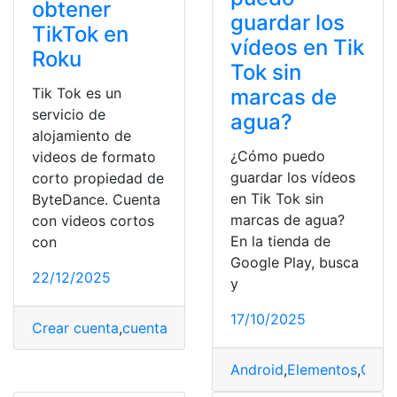
obtener
guardar los
TikTok en
vídeos en Tik
Roku
Tok sin
marcas de
Tik Tok es un
servicio de
agua?
alojamiento de
¿Cómo puedo
videos de formato
guardar los vídeos
corto propiedad de
en Tik Tok sin
ByteDance. Cuenta
marcas de agua?
con videos cortos
En la tienda de
con
Google Play, busca
22/12/2025
y
17/10/2025
Crear cuenta
,
cuenta
,
Disposiciones
,
Formato
,
Pantalla
,
R
Android
,
Elementos
,
Gratu