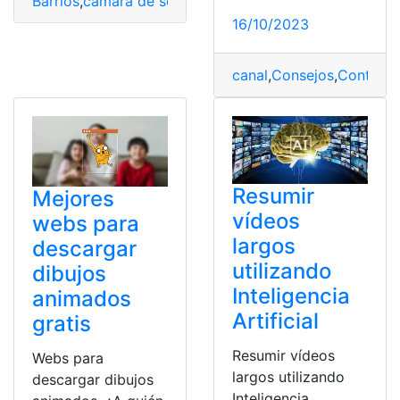
Barrios
,
cámara de seguridad
,
Consejo de Seguridad de
16/10/2023
canal
,
Consejos
,
Conteni
Resumir
Mejores
vídeos
webs para
largos
descargar
utilizando
dibujos
Inteligencia
animados
Artificial
gratis
Resumir vídeos
Webs para
largos utilizando
descargar dibujos
Inteligencia