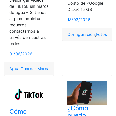
Descargar videos
Costo de «Google
de TikTok sin marca
Disk»: 15 GB
de agua – Si tienes
alguna inquietud
18/02/2026
recuerda
contactarnos a
Configuración
,
Fotos
,
Nub
través de nuestras
redes
01/06/2026
Agua
,
Guardar
,
Marcas
,
TikTok
,
Videos
¿Cómo
Cómo
puedo