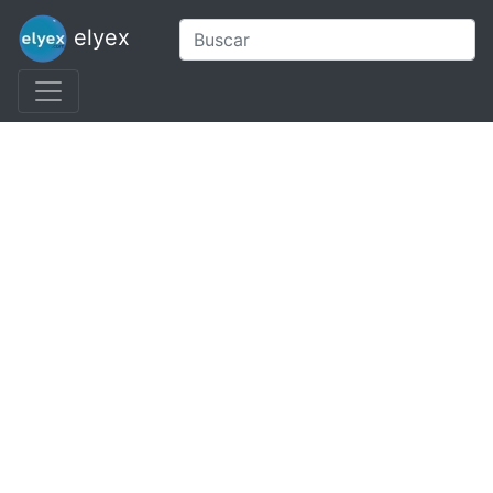
elyex