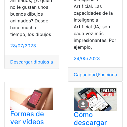
animados, ¿A quién
Artificial. Las
no le gustan unos
capacidades de la
buenos dibujos
Inteligencia
animados? Desde
Artificial (IA) son
hace mucho
cada vez más
tiempo, los dibujos
impresionantes. Por
28/07/2023
ejemplo,
24/05/2023
Descargar
,
dibujos animados
,
Videos
,
Webs
,
webs gratis
,
Capacidad
,
Funcionar
,
He
Formas de
Cómo
ver vídeos
descargar