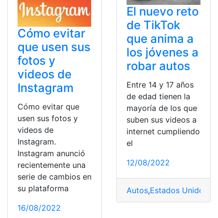
El nuevo reto
de TikTok
Cómo evitar
que anima a
que usen sus
los jóvenes a
fotos y
robar autos
videos de
Entre 14 y 17 años
Instagram
de edad tienen la
Cómo evitar que
mayoría de los que
usen sus fotos y
suben sus videos a
videos de
internet cumpliendo
Instagram.
el
Instagram anunció
12/08/2022
recientemente una
serie de cambios en
su plataforma
Autos
,
Estados Unidos
,
Nu
16/08/2022