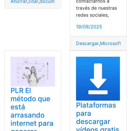
contactarnos a
Ahorrar
,
citar
,
documento
,
Solicitar Cita
,
Tiempo
,
video
,
V
través de nuestras
redes sociales,
19/09/2025
Descargar
,
Microsoft
,
Pow
PLR El
método que
Plataformas
está
para
arrasando
descargar
internet para
vídeos gratis